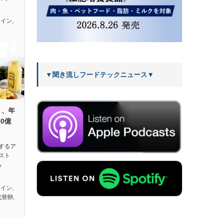
テイン
,
▼聞き流しフードテックニュース▼
ト、年
30億
するア
スト
ら
テイン
,
代替卵
,