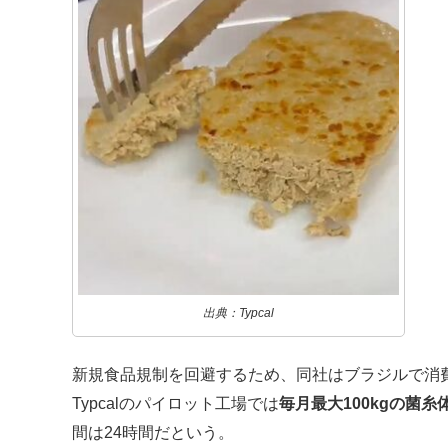
出典：Typcal
新規食品規制を回避するため、同社はブラジルで消
Typcalのパイロット工場では
毎月最大100kgの菌糸
間は24時間だという。