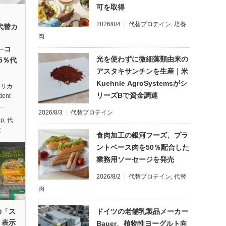
可を取得
2026/8/4
代替プロテイン
,
培養
の代替カ
肉
──コ
光を使わずに微細藻類由来の
5％代
アスタキサンチンを生産｜米
Kuehnle AgroSystemsがシ
アメリカ
リーズBで資金調達
ent
代…
2026/8/3
代替プロテイン
ep
,
代
食
食肉加工の銀河フーズ、プラ
ントベース肉を50％配合した
業務用ソーセージを発売
2026/8/2
代替プロテイン
,
代替
肉
ドイツの老舗乳製品メーカー
の「ス
」表示
Bauer、植物性ヨーグルト向