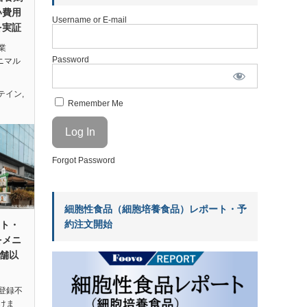
い費用
Username or E-mail
を実証
業
Password
アニマル
テイン
,
Remember Me
Forgot Password
細胞性食品（細胞培養食品）レポート・予
約注文開始
ート・
をメニ
店舗以
登録不
けま