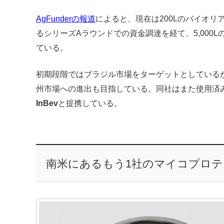
AgFunderの報道
によると、現在は200Lのバイオ
るシリーズAラウンドでの資金調達を経て、5,000
ている。
初期段階ではブラジル市場をターゲットとしている
州市場への進出も目指している。同社はまた使用済
InBev
と提携している。
南米にあるもう1社のマイコプロテイン企業