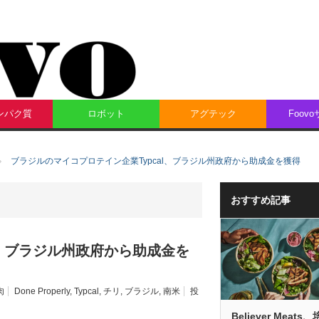
ンパク質
ロボット
アグテック
Foov
ブラジルのマイコプロテイン企業Typcal、ブラジル州政府から助成金を獲得
おすすめ記事
l、ブラジル州政府から助成金を
肉
Done Properly
,
Typcal
,
チリ
,
ブラジル
,
南米
投
Believer Meats