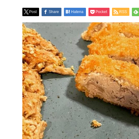
Post
Share
Hatena
Pocket
RSS