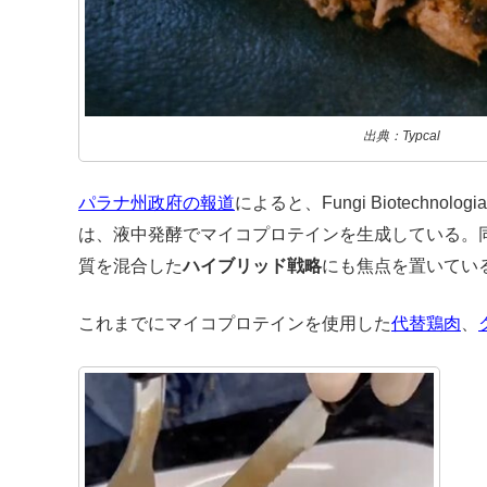
出典：Typcal
パラナ州政府の報道
によると、Fungi Biotechnol
は、液中発酵でマイコプロテインを生成している。
質を混合した
ハイブリッド戦略
にも焦点を置いてい
これまでにマイコプロテインを使用した
代替鶏肉
、