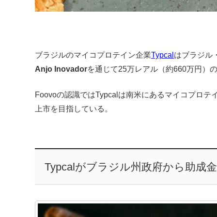
ブラジルのマイコプロテイン企業
Typcal
はブラジル
Anjo Inovador
を通じて25万レアル（約660万円）
Foovoの認識ではTypcalは南米にあるマイコプロテ
上市を目指している。
Typcalがブラジル州政府から助成