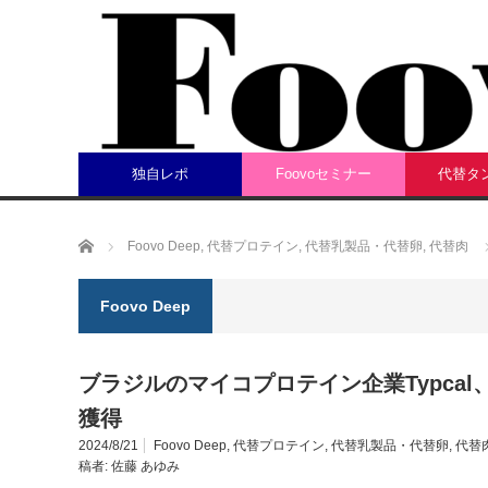
独自レポ
Foovoセミナー
代替タ
ホーム
Foovo Deep
,
代替プロテイン
,
代替乳製品・代替卵
,
代替肉
Foovo Deep
ブラジルのマイコプロテイン企業Typca
獲得
2024/8/21
Foovo Deep
,
代替プロテイン
,
代替乳製品・代替卵
,
代替
稿者:
佐藤 あゆみ