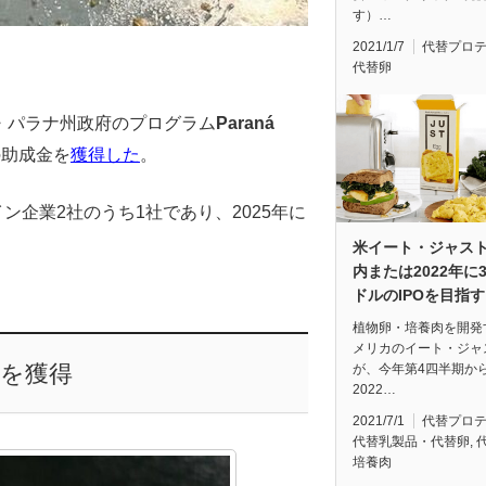
す）…
2021/1/7
代替プロ
代替卵
・パラナ州政府のプログラム
Paraná
の助成金を
獲得した
。
イン企業2社のうち1社であり、2025年に
米イート・ジャス
内または2022年に
ドルのIPOを目指す
植物卵・培養肉を開発
メリカのイート・ジャ
金を獲得
が、今年第4四半期か
2022…
2021/7/1
代替プロ
代替乳製品・代替卵
,
培養肉