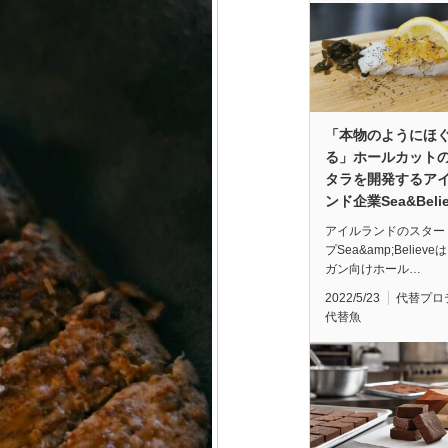
「本物のようにほ
る」ホールカット
タラを開発するア
ンド企業Sea&Belie
アイルランドのスター
プSea&amp;Believ
ガン向けホール…
2022/5/23
代替プロ
代替魚