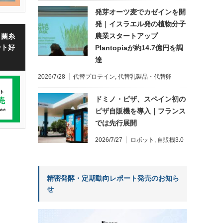
発芽オーツ麦でカゼインを開
発｜イスラエル発の植物分子
農業スタートアップ
・菌糸
ート好
Plantopiaが約14.7億円を調
達
2026/7/28
代替プロテイン
,
代替乳製品・代替卵
ドミノ・ピザ、スペイン初の
ピザ自販機を導入｜フランス
では先行展開
2026/7/27
ロボット
,
自販機3.0
精密発酵・定期動向レポート発売のお知ら
せ