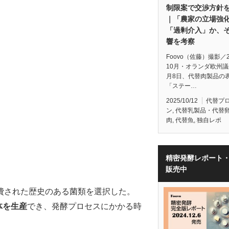
制限案で交渉方針
｜「農家の立場強
「過剰介入」か、
響を考察
Foovo（佐藤）撮影／2
10月・オランダ欧州
月8日、代替肉製品の
「ステー…
2025/10/12
代替プ
ン
,
代替乳製品・代替
肉
,
代替魚
,
独自レポ
精密発酵レポート
販売中
費された歴史のある菌類を選択した。
体を生産
でき、発酵プロセスにかかる時