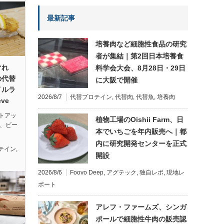
最新記事
培養肉など細胞性食品の研究
者が集結｜第2回日本培養食
ぐれ
料学会大会、8月28日・29日
の代替
に大阪で開催
イルラ
2026/8/7
代替プロテイン
,
代替肉
,
代替魚
,
培養肉
ve
トアッ
植物工場のOishii Farm、日
eは、ビー
本でいちごを年内販売へ｜都
内に研究開発センターを正式
テイン
,
開設
2026/8/6
Foovo Deep
,
アグテック
,
独自レポ
,
現地レ
ポート
アレフ・ファームズ、シンガ
ポールで細胞性牛肉の販売認