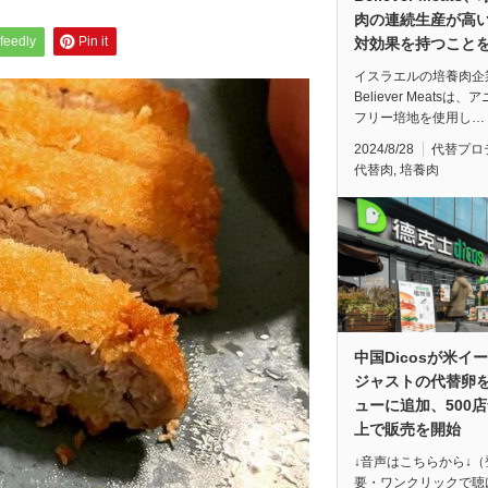
肉の連続生産が高
feedly
Pin it
対効果を持つこと
イスラエルの培養肉企
Believer Meatsは、
フリー培地を使用し…
2024/8/28
代替プロ
代替肉
,
培養肉
中国Dicosが米イ
ジャストの代替卵
ューに追加、500
上で販売を開始
↓音声はこちらから↓（
要・ワンクリックで聴