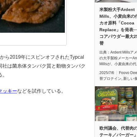
米製粉大手Ardent
Mills、小麦由来
カオ原料「Cocoa
Replace」を発表
コアパウダー最大2
替
出典：Ardent Mills
ogiaから2019年にスピンオフされたTypcal
の大手製粉メーカーArd
Millsが、小麦由来の
同社は菌糸体タンパク質と動物タンパク
2025/7/6
Foovo De
る。
替プロテイン
,
新しい
クッキー
などを試作している。
欧州議会、代替肉
テーキ／バーガー