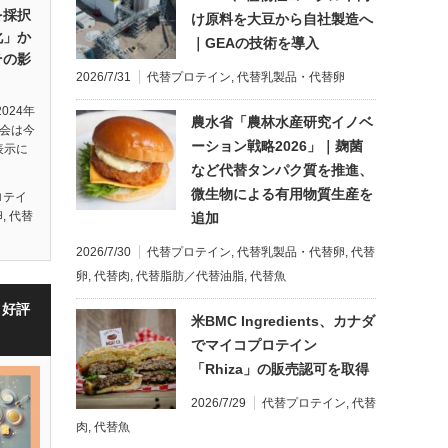
を採択
け原料を大豆から自社製造へ
化」か
｜GEAの技術を導入
その影
2026/7/31
代替プロテイン
,
代替乳製品・代替卵
024年
農水省「農林水産研究イノベ
議会は今
ーション戦略2026」｜麹菌
表示に
など代替タンパク質を推進、
微生物による有用物質生産を
ロテイ
卵
,
代替
追加
2026/7/30
代替プロテイン
,
代替乳製品・代替卵
,
代替
卵
,
代替肉
,
代替脂肪／代替油脂
,
代替魚
・好評
米BMC Ingredients、カナダ
でマイコプロテイン
「Rhiza」の販売認可を取得
2026/7/29
代替プロテイン
,
代替
肉
,
代替魚