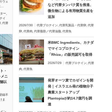
スウェ
など代替タンパク質を推進、
は…
微生物による有用物質生産を
ンター
,
追加
テイ
卵
,
代替
2026/7/30
代替プロテイン
,
代替乳製品・代替卵
,
代替
卵
,
代替肉
,
代替脂肪／代替油脂
,
代替魚
米BMC Ingredients、カナダ
でマイコプロテイン
「Rhiza」の販売認可を取得
2026/7/29
代替プロテイン
,
代替
肉
,
代替魚
ート・
をメニ
発芽オーツ麦でカゼインを開
店舗以
発｜イスラエル発の植物分子
農業スタートアップ
登録不
Plantopiaが約14.7億円を調
けま
達
テイン
,