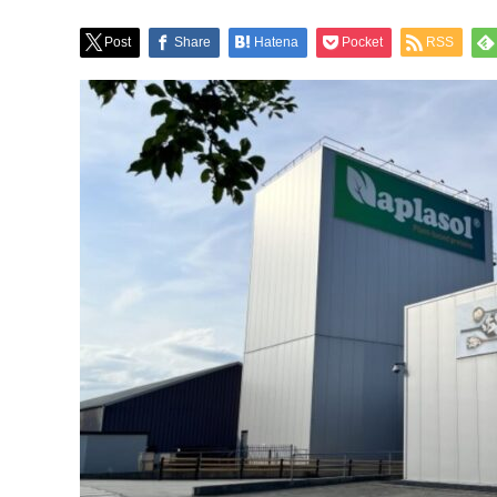
Post
Share
Hatena
Pocket
RSS