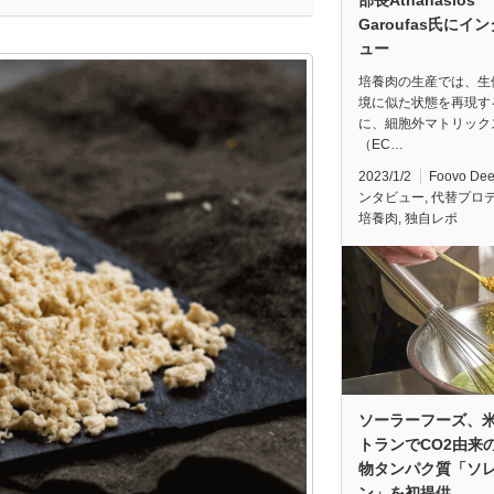
Garoufas氏にイ
ュー
培養肉の生産では、生
境に似た状態を再現す
に、細胞外マトリック
（EC…
2023/1/2
Foovo De
ンタビュー
,
代替プロ
培養肉
,
独自レポ
ソーラーフーズ、
トランでCO2由来
物タンパク質「ソ
ン」を初提供