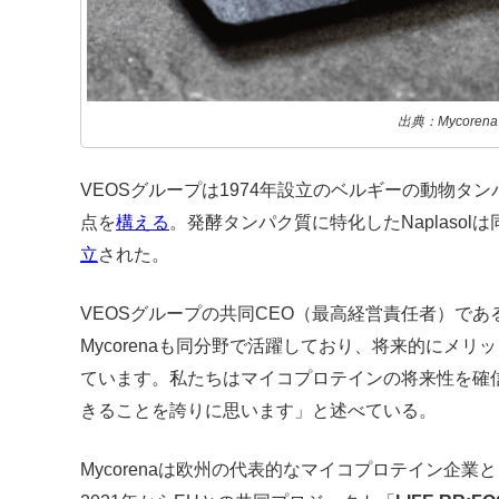
出典：Mycorena
VEOSグループは1974年設立のベルギーの動物タ
点を
構える
。発酵タンパク質に特化したNaplaso
立
された。
VEOSグループの共同CEO（最高経営責任者）であ
Mycorenaも同分野で活躍しており、将来的にメ
ています。私たちはマイコプロテインの将来性を確信し
きることを誇りに思います」と述べている。
Mycorenaは欧州の代表的なマイコプロテイン企