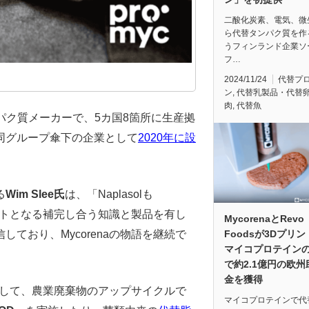
二酸化炭素、電気、微
ら代替タンパク質を作
うフィンランド企業ソ
フ…
2024/11/24
代替プ
ン
,
代替乳製品・代替
肉
,
代替魚
ンパク質メーカーで、5カ国8箇所に生産拠
lは同グループ傘下の企業として
2020年に設
る
Wim Slee氏
は、「Naplasolも
リットとなる補完し合う知識と製品を有し
MycorenaとRevo
ており、Mycorenaの物語を継続で
Foodsが3Dプリ
マイコプロテイン
で約2.1億円の欧州
金を獲得
業として、農業廃棄物のアップサイクルで
マイコプロテインで代