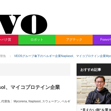
ンパク質
ロボット
アグテック
Foov
替魚
VEOSグループ傘下のベルギー企業Naplasol、マイコプロテイン企業Myc
おすすめ記事
asol、マイコプロテイン企業
,
代替魚
Mycorena
,
Naplasol
,
スウェーデン
,
ベルギ
“見えない卵”を置