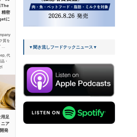
The
y、精密
etに
mpany
ク質を
 …
▼聞き流しフードテックニュース▼
eep
,
代
製品・
ポ
食用足
トニア
業開発