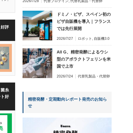
2026/7/28
代替プロテイン
,
代替乳製品・代替卵
ドミノ・ピザ、スペイン初の
ピザ自販機を導入｜フランス
・好評
では先行展開
2026/7/27
ロボット
,
自販機3.0
All G、精密発酵によるウシ
型のアポラクトフェリンを米
国で上市
2026/7/24
代替乳製品・代替卵
・菌糸
ート好
精密発酵・定期動向レポート発売のお知ら
せ