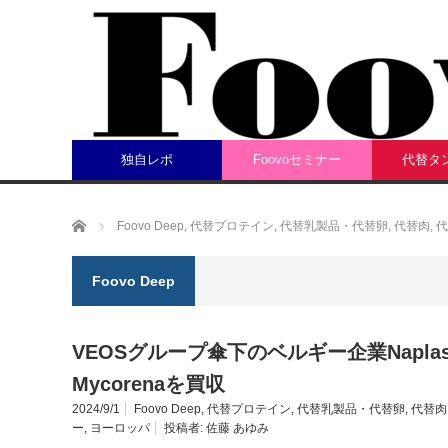
独自レポ
Foovoセミナー
代替タ
ホーム
Foovo Deep
,
代替プロテイン
,
代替乳製品・代替卵
,
代替肉
,
代
Foovo Deep
VEOSグループ傘下のベルギー企業Napl
Mycorenaを買収
2024/9/1
Foovo Deep
,
代替プロテイン
,
代替乳製品・代替卵
,
代替肉
ー
,
ヨーロッパ
投稿者:
佐藤 あゆみ