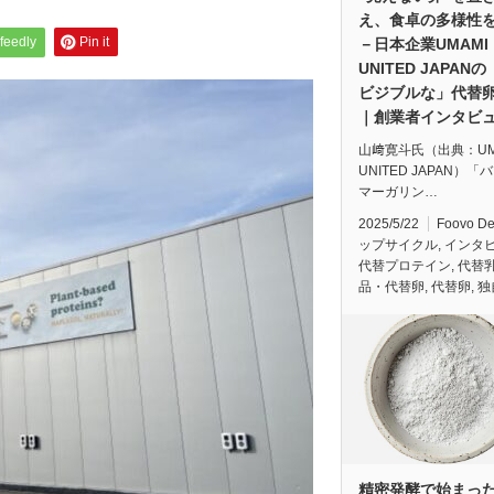
え、食卓の多様性
feedly
Pin it
－日本企業UMAMI
UNITED JAPAN
ビジブルな」代替
｜創業者インタビ
山﨑寛斗氏（出典：UM
UNITED JAPAN）「
マーガリン…
2025/5/22
Foovo D
ップサイクル
,
インタ
代替プロテイン
,
代替
品・代替卵
,
代替卵
,
独
精密発酵で始まっ