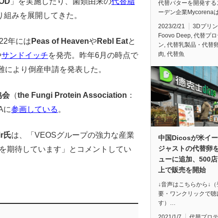
OOD
」を実施したり、菌類由来の
代替脂
代替バターを開発する
ーデン企業Mycorena
り組みを展開してきた。
2023/2/21
3Dプリ
Foovo Deep
,
代替プロ
022年には
Peas of Heaven
や
Rebl Eat
と
ン
,
代替乳製品・代替
肉
,
代替魚
や
サンドイッチ
を発売。昨年6月の時点で
難により倒産申請を発表した。
協会
（
the Fungi Protein Association
：
Aに
参画している
。
ir氏
は、「VEOSグループの強力な産業
中国Dicosが米イ
ジャストの代替卵
ことを期待しています」とコメントしてい
ューに追加、500
上で販売を開始
↓音声はこちらから↓（
要・ワンクリックで聴
す）…
2021/1/7
代替プロ