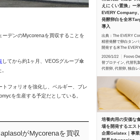
えにくい置換」ー米
EVERY Compan
発酵卵白を全米Targ
導入
ーデンのMycorenaを買収することを
出典：The EVERY Co
精密発酵で卵白タンパ
開発する米The EVERY
2026/1/22
Foovo D
表
してから約1ヶ月、VEOSグループ傘
替プロテイン
,
代替乳
代替卵
,
代替卵
,
独自レ
た。
品ポートフォリオを強化し、ベルギー、ブレ
romycを生産する予定だとしている。
培養肉用の安価な
場を開発するエス
solがMycorenaを買収
企業Gelatex｜事
部長Athanasios