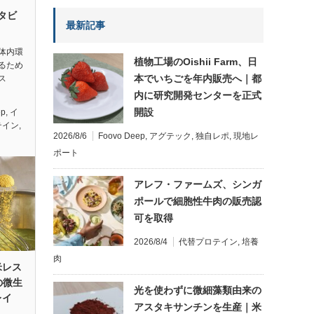
ンタビ
最新記事
体内環
植物工場のOishii Farm、日
るため
本でいちごを年内販売へ｜都
ス
内に研究開発センターを正式
開設
ep
,
イ
テイン
,
2026/8/6
Foovo Deep
,
アグテック
,
独自レポ
,
現地レ
ポート
アレフ・ファームズ、シンガ
ポールで細胞性牛肉の販売認
可を取得
2026/8/4
代替プロテイン
,
培養
肉
米レス
の微生
光を使わずに微細藻類由来の
レイ
アスタキサンチンを生産｜米