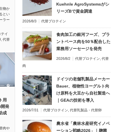
Kuehnle AgroSystemsがシ
生物か
リーズBで資金調達
るとい
ーラー
2026/8/3
代替プロテイン
ロテイ
食肉加工の銀河フーズ、プラ
卵
,
代替
ントベース肉を50％配合した
業務用ソーセージを発売
2026/8/2
代替プロテイン
,
代替
肉
ドイツの老舗乳製品メーカー
Bauer、植物性ヨーグルト向
け原料を大豆から自社製造へ
ント用
｜GEAの技術を導入
の開発
2026/7/31
代替プロテイン
,
代替乳製品・代替卵
助成
農水省「農林水産研究イノベ
替肉や
ーション戦略2026」｜麹菌