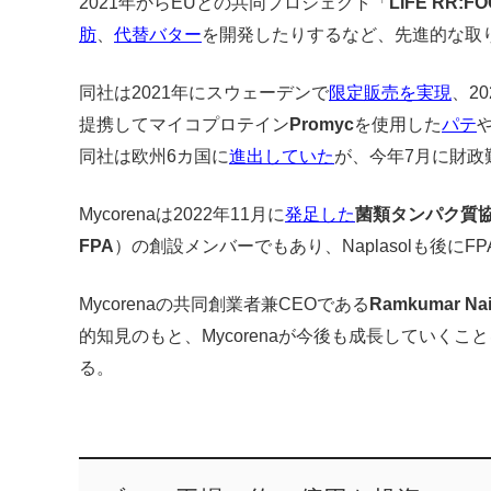
2021年からEUとの共同プロジェクト「
LIFE RR:F
肪
、
代替バター
を開発したりするなど、先進的な取
同社は2021年にスウェーデンで
限定販売を実現
、2
提携してマイコプロテイン
Promyc
を使用した
パテ
同社は欧州6カ国に
進出していた
が、今年7月に財政
Mycorenaは2022年11月に
発足した
菌類タンパク質
FPA
）の創設メンバーでもあり、Naplasolも後にFP
Mycorenaの共同創業者兼CEOである
Ramkumar Na
的知見のもと、Mycorenaが今後も成長していく
る。