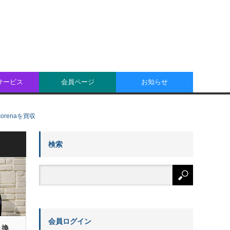
oサービス
会員ページ
お知らせ
orenaを買収
検索
会員ログイン
き換