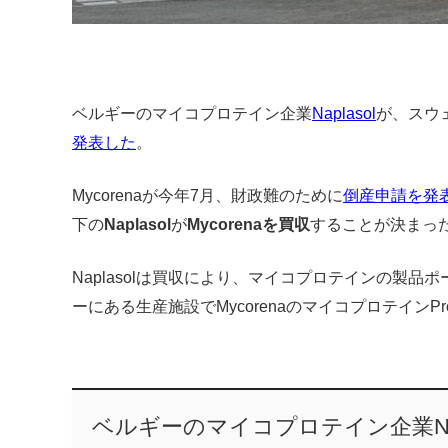
ベルギーのマイコプロテイン企業
Naplasol
が、スウェ
発表した
。
Mycorenaが今年7月、財政難のために
倒産申請を発
下の
Naplasol
が
Mycorenaを買収
することが決まっ
Naplasolは買収により、マイコプロテインの製
ーにある生産施設でMycorenaのマイコプロテインP
ベルギーのマイコプロテイン企業Napla