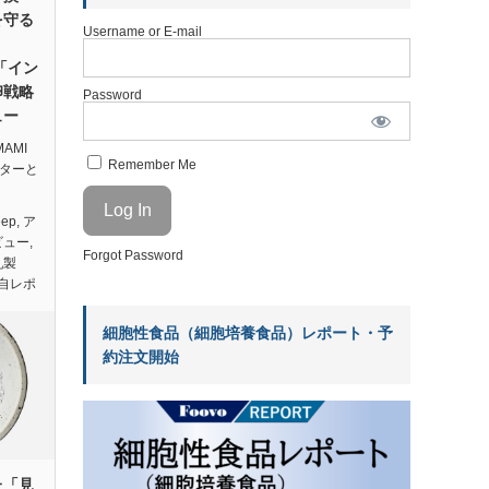
を守る
Username or E-mail
の「イン
卵戦略
Password
ュー
AMI
Remember Me
バターと
eep
,
ア
ビュー
,
Forgot Password
乳製
自レポ
細胞性食品（細胞培養食品）レポート・予
約注文開始
た「見