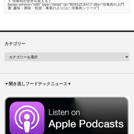
ト 培養肉が世界を変える”]
[wpap service=”with” type=”detail” id=”B09SZC847J” title=”培養肉の入門
書: 趣味・興味・投資・事業の入り口に 培養肉シリーズ”]
カテゴリー
▼聞き流しフードテックニュース▼