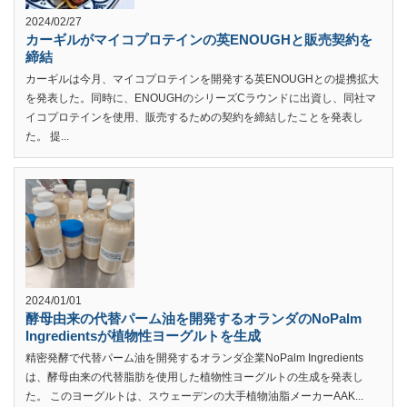
2024/02/27
カーギルがマイコプロテインの英ENOUGHと販売契約を
締結
カーギルは今月、マイコプロテインを開発する英ENOUGHとの提携拡大
を発表した。同時に、ENOUGHのシリーズCラウンドに出資し、同社マ
イコプロテインを使用、販売するための契約を締結したことを発表し
た。 提...
2024/01/01
酵母由来の代替パーム油を開発するオランダのNoPalm
Ingredientsが植物性ヨーグルトを生成
精密発酵で代替パーム油を開発するオランダ企業NoPalm Ingredients
は、酵母由来の代替脂肪を使用した植物性ヨーグルトの生成を発表し
た。 このヨーグルトは、スウェーデンの大手植物油脂メーカーAAK...