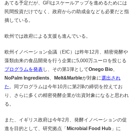
あてる予定だが、GFIはスケールアップを進めるためには
民間投資だけでなく、政府からの助成金なども必要だと指
摘している。
欧州では政府による支援も進んでいる。
欧州イノベーション会議（EIC）は昨年12月、精密発酵や
藻類由来の食品開発を行う企業に5,000万ユーロを投じる
プログラムを発表
し、その第1弾として
Onego Bio
、
NoPalm Ingredients
、
Melt&Marble
が対象に
選出され
た
。同プログラムは今年10月に第2弾の締切を控えてお
り、さらに多くの精密発酵企業が出資対象になると思われ
る。
また、イギリス政府は今年2月、発酵イノベーションの促
進を目的として、研究拠点「
Microbial Food Hub
」に