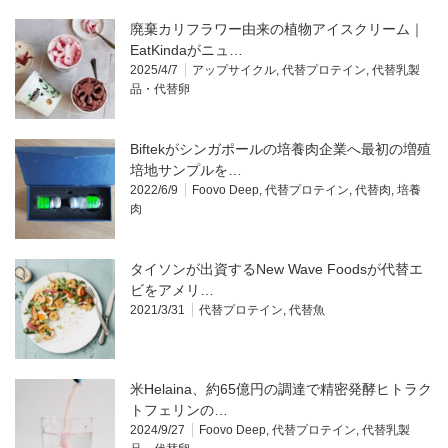
廃棄カリフラワー由来の植物アイスクリーム｜
EatKindaがニュ…
2025/4/7
アップサイクル
,
代替プロテイン
,
代替乳製
品・代替卵
Biftekがシンガポールの培養肉企業へ最初の増殖
培地サンプルを…
2022/6/9
Foovo Deep
,
代替プロテイン
,
代替肉
,
培養
肉
タイソンが出資するNew Wave Foodsが代替エ
ビをアメリ…
2021/3/31
代替プロテイン
,
代替魚
米Helaina、約65億円の調達で精密発酵ヒトラク
トフェリンの…
2024/9/27
Foovo Deep
,
代替プロテイン
,
代替乳製