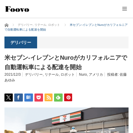
ホーム
デリバリー
,
リテール
,
ロボット
米セブン-イレブンとNuroがカリフォルニア
で自動運転車による配達を開始
デリバリー
米セブン-イレブンとNuroがカリフォルニアで
自動運転車による配達を開始
2021/12/3
デリバリー
,
リテール
,
ロボット
Nuro
,
アメリカ
投稿者:
佐藤
あゆみ