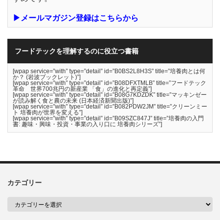
▶メールマガジン登録はこちらから
フードテックを理解するのに役立つ書籍
[wpap service=”with” type=”detail” id=”B0BS2L8H3S” title=”培養肉とは何
か？ (岩波ブックレット)”]
[wpap service=”with” type=”detail” id=”B08DFXTMLB” title=”フードテック
革命 世界700兆円の新産業 「食」の進化と再定義”]
[wpap service=”with” type=”detail” id=”B08G7KDZDK” title=”マッキンゼー
が読み解く食と農の未来 (日本経済新聞出版)”]
[wpap service=”with” type=”detail” id=”B082PDW2JM” title=”クリーンミー
ト 培養肉が世界を変える”]
[wpap service=”with” type=”detail” id=”B09SZC847J” title=”培養肉の入門
書: 趣味・興味・投資・事業の入り口に 培養肉シリーズ”]
カテゴリー