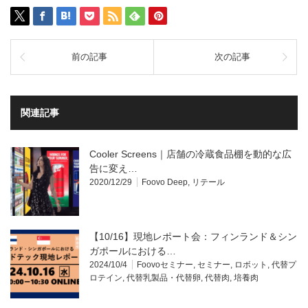
前の記事
次の記事
関連記事
Cooler Screens｜店舗の冷蔵食品棚を動的な広
告に変え…
2020/12/29
Foovo Deep
,
リテール
【10/16】現地レポート会：フィンランド＆シン
ガポールにおける…
2024/10/4
Foovoセミナー
,
セミナー
,
ロボット
,
代替プ
ロテイン
,
代替乳製品・代替卵
,
代替肉
,
培養肉