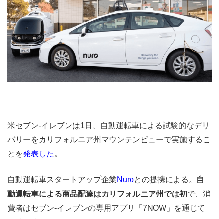
米セブン-イレブンは1日、自動運転車による試験的なデリ
バリーをカリフォルニア州マウンテンビューで実施するこ
とを
発表した
。
自動運転車スタートアップ企業
Nuro
との提携による。
自
動運転車による商品配達はカリフォルニア州では初
で、消
費者はセブン-イレブンの専用アプリ「7NOW」を通じて