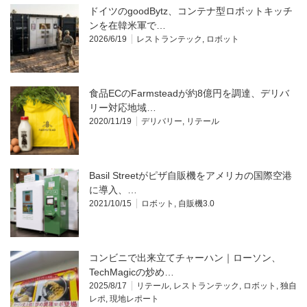
ドイツのgoodBytz、コンテナ型ロボットキッチ
ンを在韓米軍で…
2026/6/19
レストランテック
,
ロボット
食品ECのFarmsteadが約8億円を調達、デリバ
リー対応地域…
2020/11/19
デリバリー
,
リテール
Basil Streetがピザ自販機をアメリカの国際空港
に導入、…
2021/10/15
ロボット
,
自販機3.0
コンビニで出来立てチャーハン｜ローソン、
TechMagicの炒め…
2025/8/17
リテール
,
レストランテック
,
ロボット
,
独自
レポ
,
現地レポート