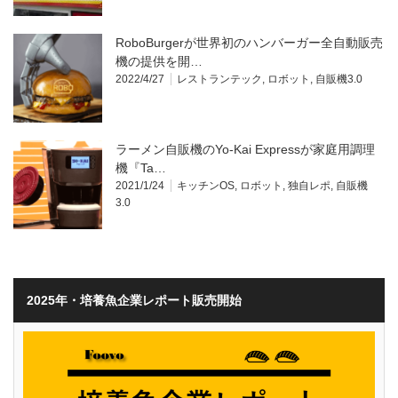
RoboBurgerが世界初のハンバーガー全自動販売
機の提供を開…
2022/4/27
レストランテック
,
ロボット
,
自販機3.0
ラーメン自販機のYo-Kai Expressが家庭用調理
機『Ta…
2021/1/24
キッチンOS
,
ロボット
,
独自レポ
,
自販機
3.0
2025年・培養魚企業レポート販売開始