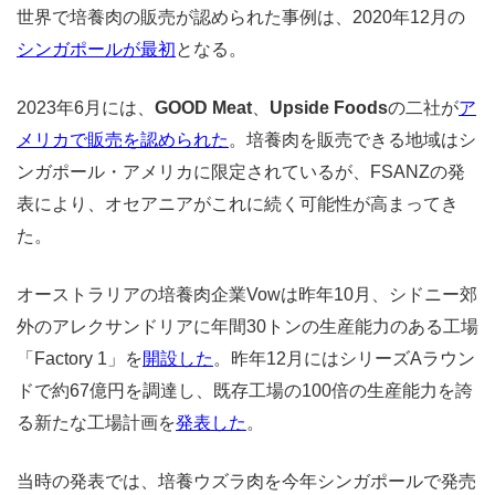
世界で培養肉の販売が認められた事例は、2020年12月の
シンガポールが最初
となる。
2023年6月には、
GOOD Meat
、
Upside Foods
の二社が
ア
メリカで販売を認められた
。培養肉を販売できる地域はシ
ンガポール・アメリカに限定されているが、FSANZの発
表により、オセアニアがこれに続く可能性が高まってき
た。
オーストラリアの培養肉企業Vowは昨年10月、シドニー郊
外のアレクサンドリアに年間30トンの生産能力のある工場
「Factory 1」を
開設した
。昨年12月にはシリーズAラウン
ドで約67億円を調達し、既存工場の100倍の生産能力を誇
る新たな工場計画を
発表した
。
当時の発表では、培養ウズラ肉を今年シンガポールで発売