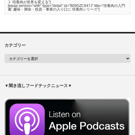
ト 培養肉が世界を変える”]
[wpap service=”with” type=”detail” id=”B09SZC847J” title=”培養肉の入門
書: 趣味・興味・投資・事業の入り口に 培養肉シリーズ”]
カテゴリー
▼聞き流しフードテックニュース▼