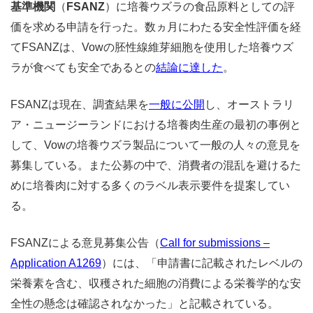
基準機関
（
FSANZ
）に培養ウズラの食品原料としての評
価を求める申請を行った。数ヵ月にわたる安全性評価を経
てFSANZは、Vowの胚性線維芽細胞を使用した培養ウズ
ラが食べても安全であるとの
結論に達した
。
FSANZは現在、調査結果を
一般に公開
し、オーストラリ
ア・ニュージーランドにおける培養肉生産の最初の事例と
して、Vowの培養ウズラ製品について一般の人々の意見を
募集している。また公募の中で、消費者の混乱を避けるた
めに培養肉に対する多くのラベル表示要件を提案してい
る。
FSANZによる意見募集公告（
Call for submissions –
Application A1269
）には、「申請書に記載されたレベルの
栄養素を含む、収穫された細胞の消費による栄養学的な安
全性の懸念は確認されなかった」と記載されている。