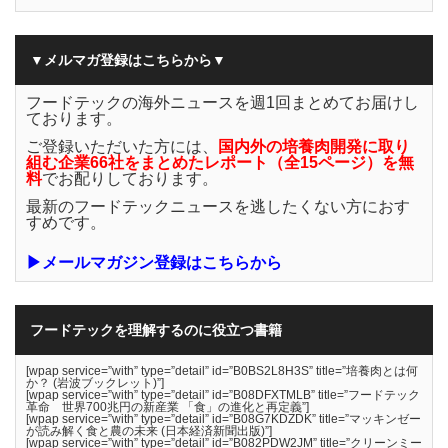
▼メルマガ登録はこちらから▼
フードテックの海外ニュースを週1回まとめてお届けし
ております。
ご登録いただいた方には、
国内外の培養肉開発に取り
組む企業66社をまとめたレポート（全15ページ）を無
料
でお配りしております。
最新のフードテックニュースを逃したくない方におす
すめです。
▶メールマガジン登録はこちらから
フードテックを理解するのに役立つ書籍
[wpap service=”with” type=”detail” id=”B0BS2L8H3S” title=”培養肉とは何
か？ (岩波ブックレット)”]
[wpap service=”with” type=”detail” id=”B08DFXTMLB” title=”フードテック
革命 世界700兆円の新産業 「食」の進化と再定義”]
[wpap service=”with” type=”detail” id=”B08G7KDZDK” title=”マッキンゼー
が読み解く食と農の未来 (日本経済新聞出版)”]
[wpap service=”with” type=”detail” id=”B082PDW2JM” title=”クリーンミー