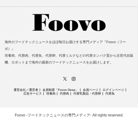
海外のフードテックニュースをほぼ毎日お届けする専門メディア『Foovo（フー
ボ）』
培養肉、代替肉、代替魚、代替卵、代替ミルクなどの代替タンパク質から次世代自販
機、ロボットまで海外の最新のフードテックニュースをお届けします。
X
Instagram
運営会社／運営者
会員制度「Foovo Deep」
会員ページ
ログインページ
広告サービス
培養肉
代替肉
代替乳製品・代替卵
代替魚
Foovo -フードテックニュースの専門メディア-
All rights reserved.