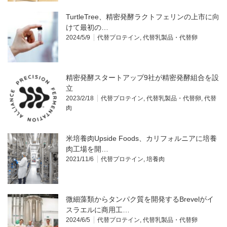
TurtleTree、精密発酵ラクトフェリンの上市に向
けて最初の…
2024/5/9
代替プロテイン
,
代替乳製品・代替卵
精密発酵スタートアップ9社が精密発酵組合を設
立
2023/2/18
代替プロテイン
,
代替乳製品・代替卵
,
代替
肉
米培養肉Upside Foods、カリフォルニアに培養
肉工場を開…
2021/11/6
代替プロテイン
,
培養肉
微細藻類からタンパク質を開発するBrevelがイ
スラエルに商用工…
2024/6/5
代替プロテイン
,
代替乳製品・代替卵