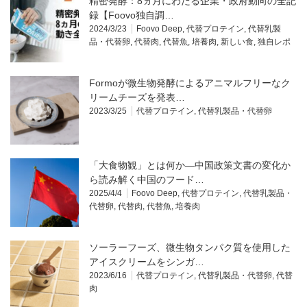
精密発酵：8ヵ月にわたる企業・政府動向の全記
録【Foovo独自調…
2024/3/23
Foovo Deep
,
代替プロテイン
,
代替乳製
品・代替卵
,
代替肉
,
代替魚
,
培養肉
,
新しい食
,
独自レポ
Formoが微生物発酵によるアニマルフリーなク
リームチーズを発表…
2023/3/25
代替プロテイン
,
代替乳製品・代替卵
「大食物観」とは何か―中国政策文書の変化か
ら読み解く中国のフード…
2025/4/4
Foovo Deep
,
代替プロテイン
,
代替乳製品・
代替卵
,
代替肉
,
代替魚
,
培養肉
ソーラーフーズ、微生物タンパク質を使用した
アイスクリームをシンガ…
2023/6/16
代替プロテイン
,
代替乳製品・代替卵
,
代替
肉