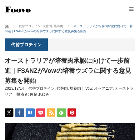
ホーム
代替プロテイン
,
代替肉
,
培養肉
オーストラリアが培養肉承認に向けて一歩
前進｜FSANZがVowの培養ウズラに関する意見募集を開始
代替プロテイン
オーストラリアが培養肉承認に向けて一歩前
進｜FSANZがVowの培養ウズラに関する意見
募集を開始
2023/12/14
代替プロテイン
,
代替肉
,
培養肉
Vow
,
オセアニア
,
オーストラ
リア
投稿者:
佐藤 あゆみ