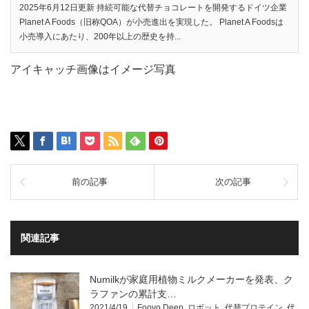
2025年6月12日更新 持続可能な代替チョコレートを開発するドイツ企業
Planet A Foods（旧称QOA）が小売進出を実現した。 Planet A Foodsは
小売導入にあたり、200年以上の歴史を持...
アイキャッチ画像はイメージ写真
前の記事
次の記事
関連記事
Numilkが家庭用植物ミルクメーカーを発表、ク
ラファンの累計支…
2021/4/19
Foovo Deep
,
ロボット
,
代替プロテイン
,
代