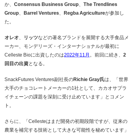
か、
Consensus Business Group
、
The Trendlines
Group
、
Barrel Ventures
、
Regba Agriculture
が参加し
た。
オレオ
、
リッツ
などの著名ブランドを展開する大手食品メ
ーカー、モンデリーズ・インターナショナルが最初に
Celleste Bioに出資したのは
2022年11月
。前回に続き、
2
回目の出資
となる。
SnackFutures Ventures副社長の
Richie Gray氏
は、「世界
大手のチョコレートメーカーの1社として、カカオサプラ
イチェーンの課題を深刻に受け止めています」とコメン
ト。
さらに、「Cellesteはまだ開発の初期段階ですが、従来の
農業を補完する技術として大きな可能性を秘めています」