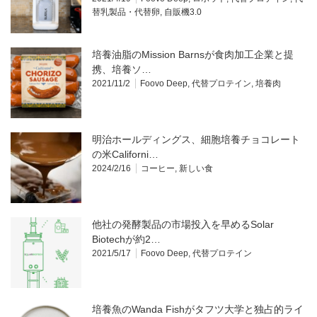
替乳製品・代替卵
,
自販機3.0
培養油脂のMission Barnsが食肉加工企業と提
携、培養ソ…
2021/11/2
Foovo Deep
,
代替プロテイン
,
培養肉
明治ホールディングス、細胞培養チョコレート
の米Californi…
2024/2/16
コーヒー
,
新しい食
他社の発酵製品の市場投入を早めるSolar
Biotechが約2…
2021/5/17
Foovo Deep
,
代替プロテイン
培養魚のWanda Fishがタフツ大学と独占的ライ