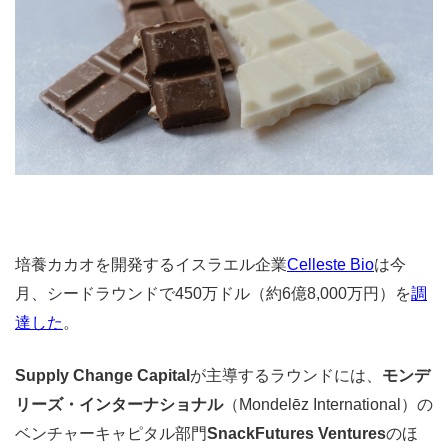
培養カカオを開発するイスラエル企業
Celleste Bio
は今
月、シードラウンドで450万ドル（約6億8,000万円）を
調
達した
。
Supply Change Capital
が主導するラウンドには、
モンデ
リーズ・インターナショナル
（Mondelēz International）の
ベンチャーキャピタル部門
SnackFutures Ventures
のほ