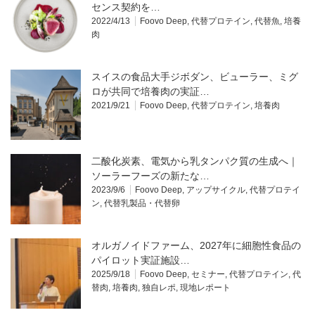
センス契約を…
2022/4/13
Foovo Deep
,
代替プロテイン
,
代替魚
,
培養
肉
スイスの食品大手ジボダン、ビューラー、ミグ
ロが共同で培養肉の実証…
2021/9/21
Foovo Deep
,
代替プロテイン
,
培養肉
二酸化炭素、電気から乳タンパク質の生成へ｜
ソーラーフーズの新たな…
2023/9/6
Foovo Deep
,
アップサイクル
,
代替プロテイ
ン
,
代替乳製品・代替卵
オルガノイドファーム、2027年に細胞性食品の
パイロット実証施設…
2025/9/18
Foovo Deep
,
セミナー
,
代替プロテイン
,
代
替肉
,
培養肉
,
独自レポ
,
現地レポート