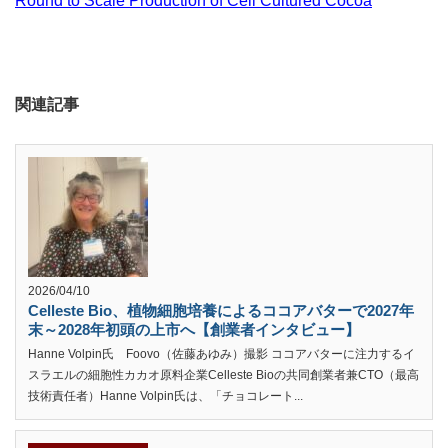
Round to Scale Production of Cell Cultured Cocoa
関連記事
2026/04/10
Celleste Bio、植物細胞培養によるココアバターで2027年
末～2028年初頭の上市へ【創業者インタビュー】
Hanne Volpin氏 Foovo（佐藤あゆみ）撮影 ココアバターに注力するイ
スラエルの細胞性カカオ原料企業Celleste Bioの共同創業者兼CTO（最高
技術責任者）Hanne Volpin氏は、「チョコレート...