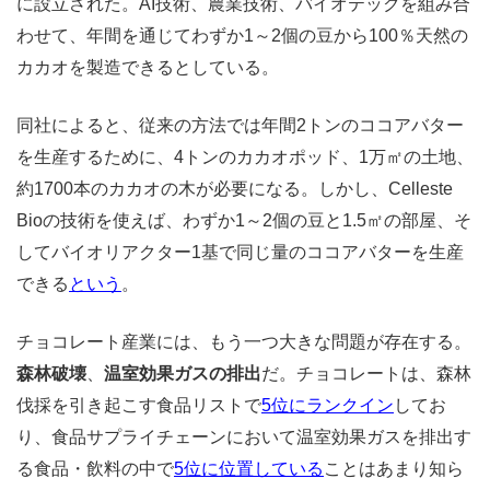
に設立された。AI技術、農業技術、バイオテックを組み合
わせて、年間を通じてわずか1～2個の豆から100％天然の
カカオを製造できるとしている。
同社によると、従来の方法では年間2トンのココアバター
を生産するために、4トンのカカオポッド、1万㎡の土地、
約1700本のカカオの木が必要になる。しかし、Celleste
Bioの技術を使えば、わずか1～2個の豆と1.5㎡の部屋、そ
してバイオリアクター1基で同じ量のココアバターを生産
できる
という
。
チョコレート産業には、もう一つ大きな問題が存在する。
森林破壊
、
温室効果ガスの排出
だ。チョコレートは、森林
伐採を引き起こす食品リストで
5位にランクイン
してお
り、食品サプライチェーンにおいて温室効果ガスを排出す
る食品・飲料の中で
5位に位置している
ことはあまり知ら