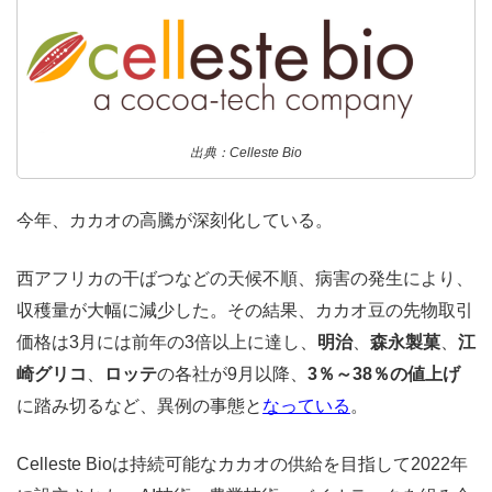
出典：Celleste Bio
今年、カカオの高騰が深刻化している。
西アフリカの干ばつなどの天候不順、病害の発生により、
収穫量が大幅に減少した。その結果、カカオ豆の先物取引
価格は3月には前年の3倍以上に達し、
明治
、
森永製菓
、
江
崎グリコ
、
ロッテ
の各社が9月以降、
3％～38％の値上げ
に踏み切るなど、異例の事態と
なっている
。
Celleste Bioは持続可能なカカオの供給を目指して2022年