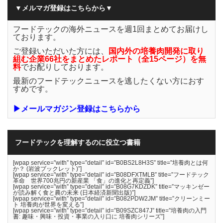
▼メルマガ登録はこちらから▼
フードテックの海外ニュースを週1回まとめてお届けし
ております。
ご登録いただいた方には、
国内外の培養肉開発に取り
組む企業66社をまとめたレポート（全15ページ）を無
料
でお配りしております。
最新のフードテックニュースを逃したくない方におす
すめです。
▶メールマガジン登録はこちらから
フードテックを理解するのに役立つ書籍
[wpap service=”with” type=”detail” id=”B0BS2L8H3S” title=”培養肉とは何
か？ (岩波ブックレット)”]
[wpap service=”with” type=”detail” id=”B08DFXTMLB” title=”フードテック
革命 世界700兆円の新産業 「食」の進化と再定義”]
[wpap service=”with” type=”detail” id=”B08G7KDZDK” title=”マッキンゼー
が読み解く食と農の未来 (日本経済新聞出版)”]
[wpap service=”with” type=”detail” id=”B082PDW2JM” title=”クリーンミー
ト 培養肉が世界を変える”]
[wpap service=”with” type=”detail” id=”B09SZC847J” title=”培養肉の入門
書: 趣味・興味・投資・事業の入り口に 培養肉シリーズ”]