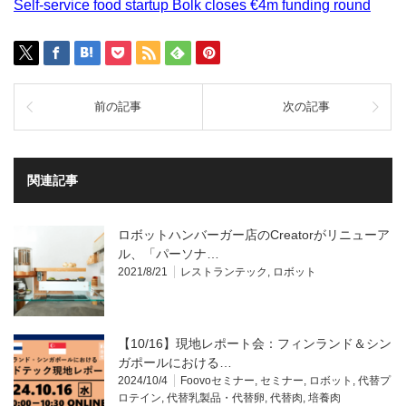
Self-service food startup Bolk closes €4m funding round
前の記事
次の記事
関連記事
ロボットハンバーガー店のCreatorがリニューア
ル、「パーソナ…
2021/8/21
レストランテック
,
ロボット
【10/16】現地レポート会：フィンランド＆シン
ガポールにおける…
2024/10/4
Foovoセミナー
,
セミナー
,
ロボット
,
代替プ
ロテイン
,
代替乳製品・代替卵
,
代替肉
,
培養肉