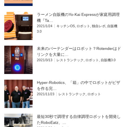
ラーメン自販機のYo-Kai Expressが家庭用調理
機『Ta…
2021/1/24
キッチンOS
,
ロボット
,
独自レポ
,
自販機
3.0
未来のバーテンダーはロボット？Rotenderはド
リンクを大量に…
2021/3/13
レストランテック
,
ロボット
,
自販機3.0
Hyper-Robotics、「箱」の中でロボットがピザ
を作る完…
2021/11/23
レストランテック
,
ロボット
最短30秒で調理する自律調理ロボットを開発し
たRoboEatz、…