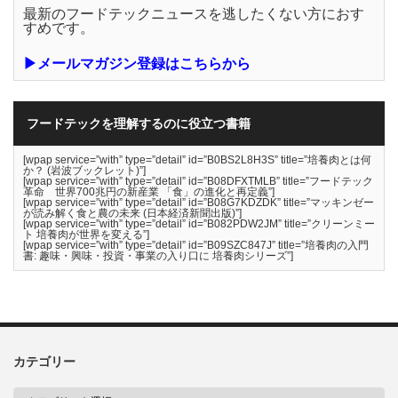
最新のフードテックニュースを逃したくない方におす
すめです。
▶メールマガジン登録はこちらから
フードテックを理解するのに役立つ書籍
[wpap service=”with” type=”detail” id=”B0BS2L8H3S” title=”培養肉とは何
か？ (岩波ブックレット)”]
[wpap service=”with” type=”detail” id=”B08DFXTMLB” title=”フードテック
革命 世界700兆円の新産業 「食」の進化と再定義”]
[wpap service=”with” type=”detail” id=”B08G7KDZDK” title=”マッキンゼー
が読み解く食と農の未来 (日本経済新聞出版)”]
[wpap service=”with” type=”detail” id=”B082PDW2JM” title=”クリーンミー
ト 培養肉が世界を変える”]
[wpap service=”with” type=”detail” id=”B09SZC847J” title=”培養肉の入門
書: 趣味・興味・投資・事業の入り口に 培養肉シリーズ”]
カテゴリー