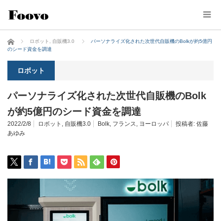
ホーム
ロボット
,
自販機3.0
パーソナライズ化された次世代自販機のBolkが約5億円
のシード資金を調達
ロボット
パーソナライズ化された次世代自販機のBolk
が約5億円のシード資金を調達
2022/2/8
ロボット
,
自販機3.0
Bolk
,
フランス
,
ヨーロッパ
投稿者:
佐藤
あゆみ