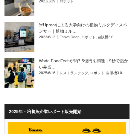
2021/1/29
ロボット
米Uprootによる大学向けの植物ミルクディスペ
ンサー｜植物ミル…
2023/6/13
Foovo Deep
,
ロボット
,
自販機3.0
Wada FoodTechが約7.5億円を調達｜9秒で温か
い弁当…
2025/6/16
レストランテック
,
ロボット
,
自販機3.0
2025年・培養魚企業レポート販売開始