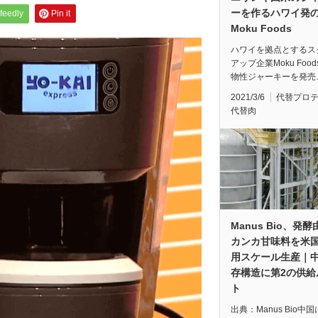
ーを作るハワイ発
feedly
Pin it
Moku Foods
ハワイを拠点とするス
アップ企業Moku Foo
物性ジャーキーを発売
2021/3/6
代替プロ
代替肉
Manus Bio、発
カンカ甘味料を米
用スケール生産｜
存構造に第2の供給
ト
出典：Manus Bio中