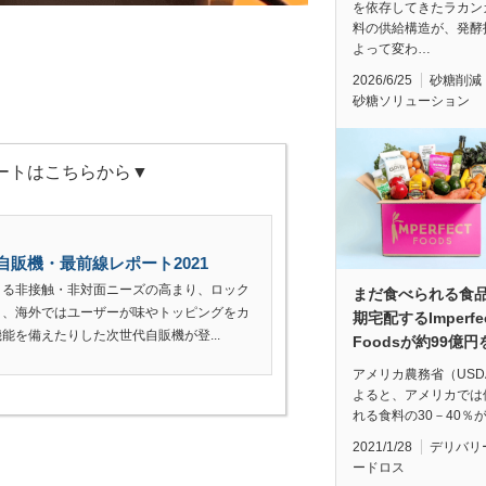
を依存してきたラカン
料の供給構造が、発酵
よって変わ…
2026/6/25
砂糖削減
砂糖ソリューション
ートはこちらから▼
自販機・最前線レポート2021
よる非接触・非対面ニーズの高まり、ロック
まだ食べられる食
り、海外ではユーザーが味やトッピングをカ
期宅配するImperfe
能を備えたりした次世代自販機が登...
Foodsが約99億
アメリカ農務省（USD
よると、アメリカでは
れる食料の30－40％
2021/1/28
デリバリ
ードロス