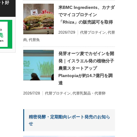
ート好
米BMC Ingredients、カナダ
でマイコプロテイン
「Rhiza」の販売認可を取得
2026/7/29
代替プロテイン
,
代替
肉
,
代替魚
発芽オーツ麦でカゼインを開
発｜イスラエル発の植物分子
農業スタートアップ
Plantopiaが約14.7億円を調
達
2026/7/28
代替プロテイン
,
代替乳製品・代替卵
精密発酵・定期動向レポート発売のお知ら
せ