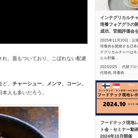
インテグリカルチ
培養フォアグラの
成功、官能評価会
2025年11月20日：
培養肉を開発する日本
テグリカルチャーは今
ヒル肝臓…
され、蓋もついており、こぼれない配慮
2023/2/25
代替プロ
代替肉
,
培養肉
ほど、
チャーシュー、メンマ、コーン、
日本人も多いだろう。
フードテック現地
ト会・セミナー動
2024年10月開催