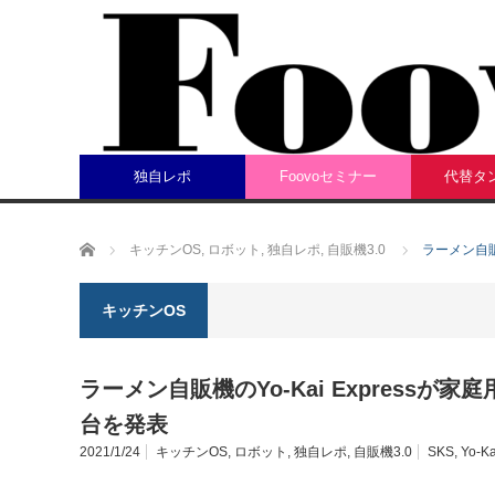
独自レポ
Foovoセミナー
代替タ
ホーム
キッチンOS
,
ロボット
,
独自レポ
,
自販機3.0
ラーメン自販
キッチンOS
ラーメン自販機のYo-Kai Expressが家
台を発表
2021/1/24
キッチンOS
,
ロボット
,
独自レポ
,
自販機3.0
SKS
,
Yo-Ka