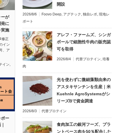
開設
2026/8/6
Foovo Deep
,
アグテック
,
独自レポ
,
現地レ
ャーが
ポート
開発に
を実施
アレフ・ファームズ、シンガ
記事修正
ポールで細胞性牛肉の販売認
のイン
可を取得
月、ア
2026/8/4
代替プロテイン
,
培養
テイン
,
肉
光を使わずに微細藻類由来の
アスタキサンチンを生産｜米
Kuehnle AgroSystemsがシ
リーズBで資金調達
2026/8/3
代替プロテイン
レポー
食肉加工の銀河フーズ、プラ
画｜
ントベース肉を50％配合した