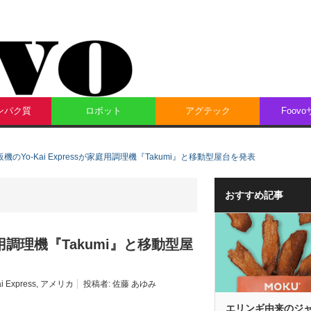
ンパク質
ロボット
アグテック
Foov
機のYo-Kai Expressが家庭用調理機『Takumi』と移動型屋台を発表
おすすめ記事
庭用調理機『Takumi』と移動型屋
i Express
,
アメリカ
投稿者:
佐藤 あゆみ
エリンギ由来のジ