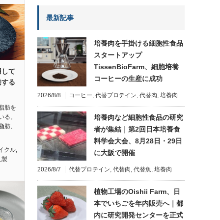
最新記事
培養肉を手掛ける細胞性食品
スタートアップ
TissenBioFarm、細胞培養
用して
コーヒーの生産に成功
発する
2026/8/8
コーヒー
,
代替プロテイン
,
代替肉
,
培養肉
脂肪を
培養肉など細胞性食品の研究
いる。
脂肪、
者が集結｜第2回日本培養食
料学会大会、8月28日・29日
イクル
,
に大阪で開催
乳製
2026/8/7
代替プロテイン
,
代替肉
,
代替魚
,
培養肉
植物工場のOishii Farm、日
本でいちごを年内販売へ｜都
内に研究開発センターを正式