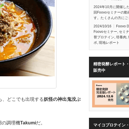
2024年10月に開催し
回Foovoセミナーの動
す。たくさんの方にご
2024/10/16
Foovo 
Foovoセミナー
,
セミ
替プロテイン
,
培養肉
,
ポ
,
現地レポート
精密発酵レポート
販売中
も、どこでも出現する
妖怪の神出鬼没ぶ
庭用の調理機
Takumi
だ。
マイコプロテイン