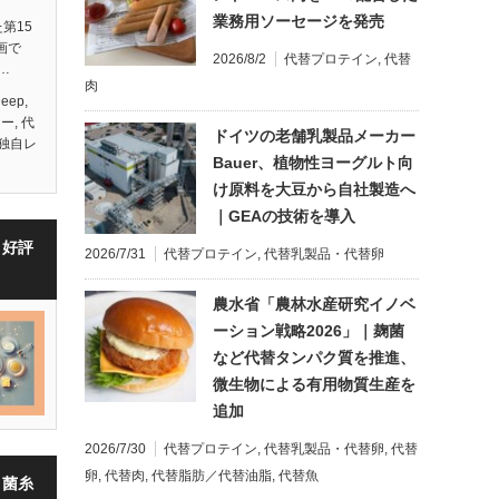
業務用ソーセージを発売
た第15
画で
2026/8/2
代替プロテイン
,
代替
…
肉
Deep
,
ナー
,
代
ドイツの老舗乳製品メーカー
独自レ
Bauer、植物性ヨーグルト向
け原料を大豆から自社製造へ
｜GEAの技術を導入
・好評
2026/7/31
代替プロテイン
,
代替乳製品・代替卵
農水省「農林水産研究イノベ
ーション戦略2026」｜麹菌
など代替タンパク質を推進、
微生物による有用物質生産を
追加
2026/7/30
代替プロテイン
,
代替乳製品・代替卵
,
代替
卵
,
代替肉
,
代替脂肪／代替油脂
,
代替魚
・菌糸