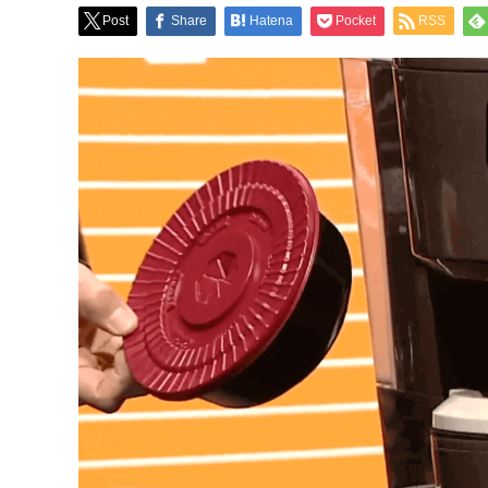
Post
Share
Hatena
Pocket
RSS