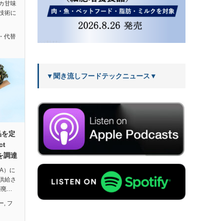
カ甘味
技術に
・代替
▼聞き流しフードテックニュース▼
品を定
ct
円を調達
A）に
供給さ
が廃…
ー
,
フ