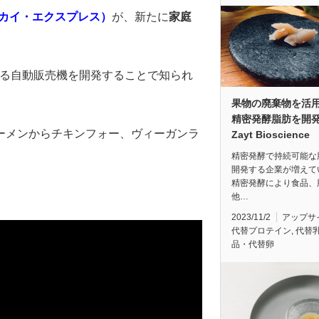
s（ヨーカイ・エクスプレス）
が、新たに
家庭
する自動販売機を開発することで知られ
果物の廃棄物を活
精密発酵脂肪を開
ーメンからチキンフォー、ヴィーガンラ
Zayt Bioscience
精密発酵で持続可能な
開発する企業が増えて
精密発酵により食品、
他…
2023/11/2
アップサ
代替プロテイン
,
代替
品・代替卵