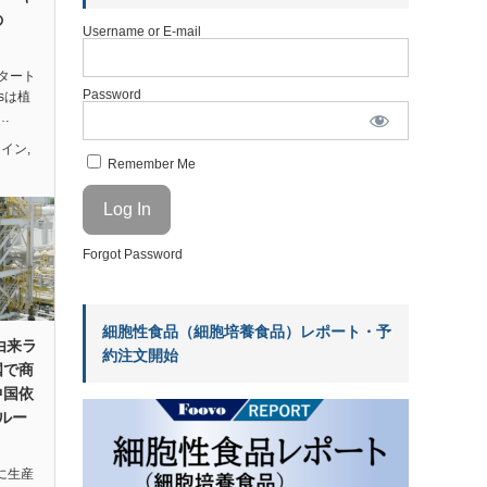
の
Username or E-mail
タート
Password
dsは植
…
テイン
,
Remember Me
Forgot Password
細胞性食品（細胞培養食品）レポート・予
酵由来ラ
約注文開始
国で商
中国依
ルー
国に生産