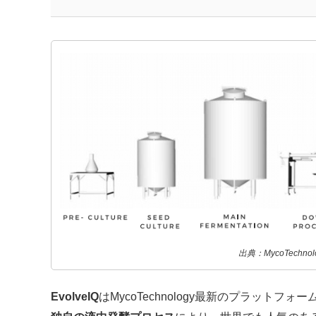
出典：MycoTechnol
EvolveIQ
はMycoTechnology最新のプラット