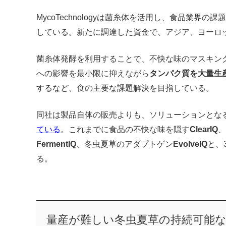
MycoTechnologyは菌糸体を活用し、食品業界
している。新たに調達した資金で、アジア、ヨーロ
菌糸体発酵を利用することで、不快な味のマスキン
への影響を最小限に抑えながら
タンパク質を大量生
するなど、食の主要な課題解決を目指している。
同社は製品自体の販売よりも、ソリューションとな
ている
。これまでに食品の不快な味を隠す
ClearIQ
、
FermentIQ
、冬虫夏草のアダプトゲン
EvolveIQ
と、
る。
量産が難しい冬虫夏草の持続可能な供給