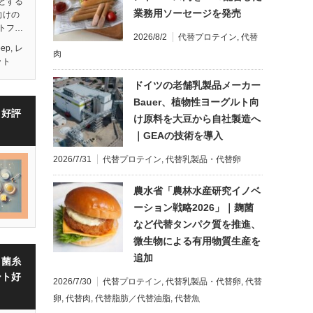
とする
業務用ソーセージを発売
向けの
トフ…
2026/8/2
代替プロテイン
,
代替
eep
,
レ
肉
ット
ドイツの老舗乳製品メーカー
Bauer、植物性ヨーグルト向
・好評
け原料を大豆から自社製造へ
｜GEAの技術を導入
2026/7/31
代替プロテイン
,
代替乳製品・代替卵
農水省「農林水産研究イノベ
ーション戦略2026」｜麹菌
など代替タンパク質を推進、
微生物による有用物質生産を
追加
・菌糸
ート好
2026/7/30
代替プロテイン
,
代替乳製品・代替卵
,
代替
卵
,
代替肉
,
代替脂肪／代替油脂
,
代替魚