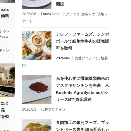
開設
eats
2026/8/6
Foovo Deep
,
アグテック
,
独自レポ
,
現地レ
ニ肉料
ポート
するシ
アレフ・ファームズ、シンガ
eats
ポールで細胞性牛肉の販売認
可を取得
テイン
,
2026/8/4
代替プロテイン
,
培養
肉
光を使わずに微細藻類由来の
アスタキサンチンを生産｜米
Kuehnle AgroSystemsがシ
リーズBで資金調達
のロボ
2026/8/3
代替プロテイン
を発
業を効
食肉加工の銀河フーズ、プラ
ントベース肉を50％配合した