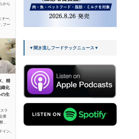
らから
セミナー
,
ク
,
フー
▼聞き流しフードテックニュース▼
X、精
組織化
ルの生
イスラ
企業
発酵…
テイン
,