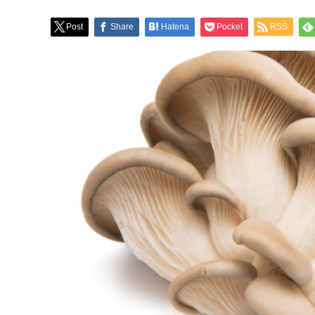
Post
Share
Hatena
Pocket
RSS