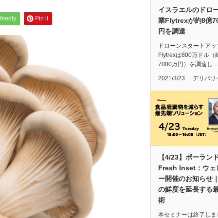
イスラエルのドロ
feedly
Pin it
業Flytrexが約8億7
円を調達
ドローンスタートアッ
Flytrexは800万ドル
7000万円）を調達し
2021/3/23
デリバリ
【4/23】ポーラン
Fresh Inset：ウ
ー開催のお知らせ
の鮮度を延長する
術
本セミナーは終了しま