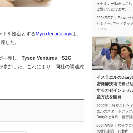
▼セミナー動画はこち
ご覧いただけます。…
2024/3/27
Foovo
セミナー
,
フードテッ
ドロス
ラドを拠点とする
MycoTechnology
は、
調達した。
が主導し、
Tyson Ventures
、
S2G
が参加した。これにより、同社の調達総
イスラエルのDairy
密発酵技術で自己
するカゼインミセ
産方法を開発
2022年に設立された
エルのスタートアップ
DairyXは今月、精密
2024/9/29
代替プロ
代替乳製品・代替卵