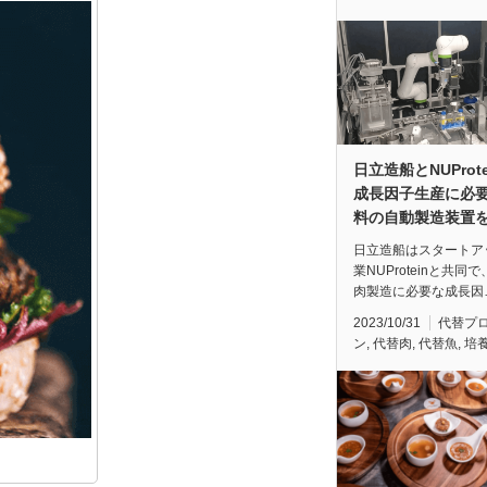
日立造船とNUProte
成長因子生産に必
料の自動製造装置
日立造船はスタートア
業NUProteinと共同
肉製造に必要な成長因
2023/10/31
代替プ
ン
,
代替肉
,
代替魚
,
培