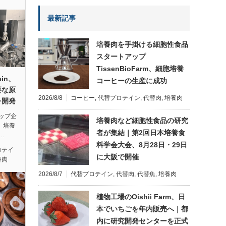
最新記事
培養肉を手掛ける細胞性食品
スタートアップ
TissenBioFarm、細胞培養
in、
コーヒーの生産に成功
要な原
2026/8/8
コーヒー
,
代替プロテイン
,
代替肉
,
培養肉
を開発
ップ企
培養肉など細胞性食品の研究
で、培養
者が集結｜第2回日本培養食
…
料学会大会、8月28日・29日
ロテイ
に大阪で開催
養肉
2026/8/7
代替プロテイン
,
代替肉
,
代替魚
,
培養肉
植物工場のOishii Farm、日
本でいちごを年内販売へ｜都
内に研究開発センターを正式