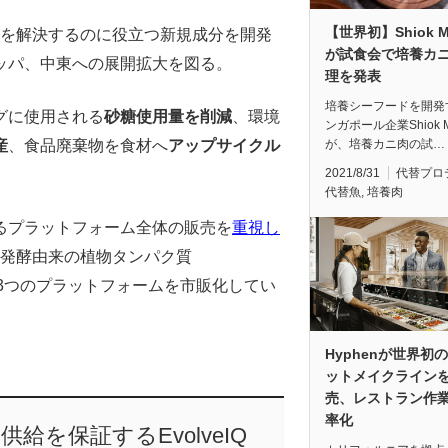
【世界初】Shiok M
の課題を解決するのに役立つ新規成分を開発
が試食会で培養カ
ッパ、中東への展開拡大を図る。
理を発表
培養シーフードを開発
グに使用される
砂糖使用量を削減
、環境
ンガポール企業Shiok M
が、培養カニ肉の試…
産
、食品廃棄物を食材へ
アップサイクル
2021/8/31
代替プロ
代替魚
,
培養肉
るプラットフォーム全体の販売を
重視し
発酵由来の植物タンパク質
3つのプラットフォームを市販化してい
Hyphenが世界初
ットメイクライン
売、レストラン作
率化
を保証するEvolveIQ