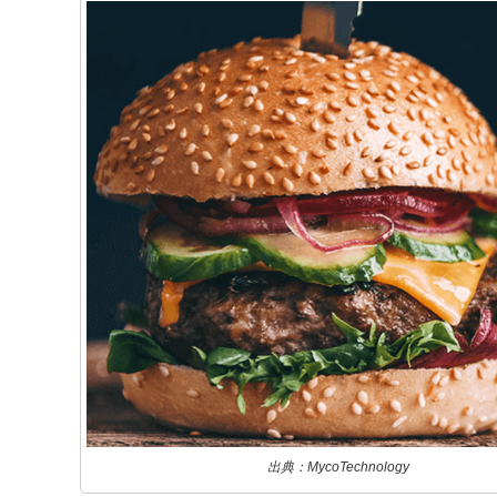
出典：MycoTechnology