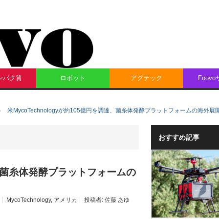
ンパク質
ロボット
アグテック
Foov
米MycoTechnologyが約105億円を調達、菌糸体発酵プラットフォームの海外展
おすすめ記事
を調達、菌糸体発酵プラットフォームの
MycoTechnology
,
アメリカ
投稿者:
佐藤 あゆ