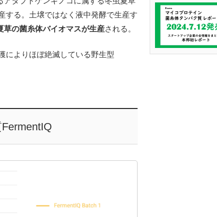
るアダプトゲンキノコに属する冬虫夏草
産する。土壌ではなく液中発酵で生産す
夏草の菌糸体バイオマスが生産
される。
獲によりほぼ絶滅している野生型
。
mentIQ