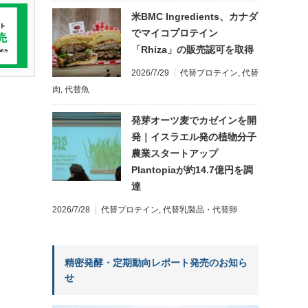
米BMC Ingredients、カナダ
でマイコプロテイン
「Rhiza」の販売認可を取得
2026/7/29
代替プロテイン
,
代替
肉
,
代替魚
発芽オーツ麦でカゼインを開
発｜イスラエル発の植物分子
農業スタートアップ
Plantopiaが約14.7億円を調
達
2026/7/28
代替プロテイン
,
代替乳製品・代替卵
精密発酵・定期動向レポート発売のお知ら
せ