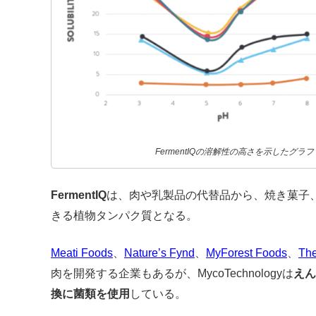
FermentIQの溶解性の高さを示したグラフ 出
FermentIQ
は、肉や乳製品の代替品から、焼き菓子
きる植物タンパク質となる。
Meati Foods
、
Nature’s Fynd
、
MyForest Foods
、
The
肉を開発する企業もあるが、MycoTechnologyは
えん
換に菌類を使用
している。