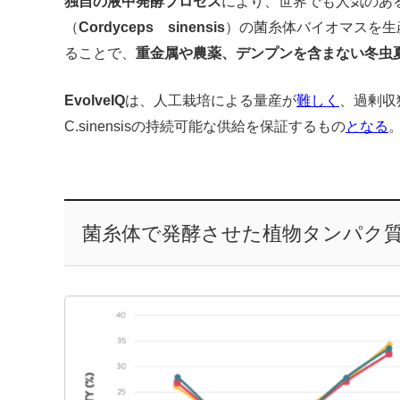
独自の液中発酵プロセス
により、世界でも人気のあ
（
Cordyceps sinensis
）の菌糸体バイオマスを生
ることで、
重金属や農薬、デンプンを含まない冬虫
EvolveIQ
は、人工栽培による量産が
難しく
、過剰収
C.sinensisの持続可能な供給を保証するもの
となる
菌糸体で発酵させた植物タンパク質Fer