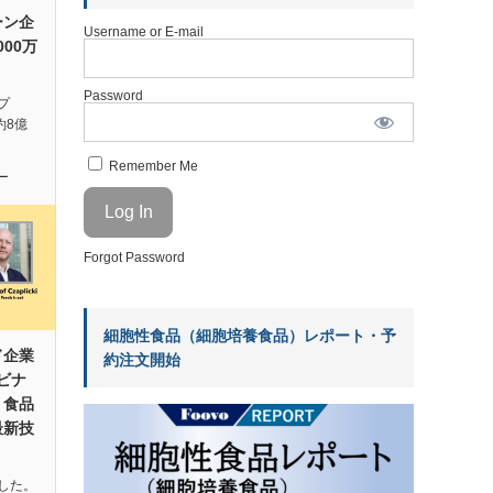
ーン企
Username or E-mail
000万
Password
プ
（約8億
…
Remember Me
ー
Forgot Password
細胞性食品（細胞培養食品）レポート・予
ド企業
約注文開始
ェビナ
｜食品
最新技
した。