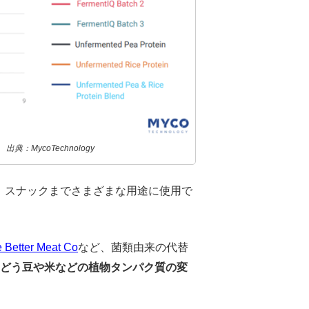
典：MycoTechnology
、スナックまでさまざまな用途に使用で
 Better Meat Co
など、菌類由来の代替
どう豆や米などの植物タンパク質の変