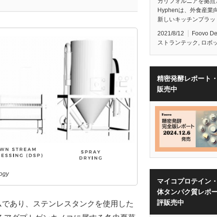
カリフォルニアを拠点
Hyphenは、外食産業
新しいキッチンプラッ
2021/8/12
Foovo D
ストランテック
,
ロボ
精密発酵レポート
販売中
ogy
マイコプロテイン
体タンパク質レポ
評販売中
フォームであり、ステンレスタンクを使用した