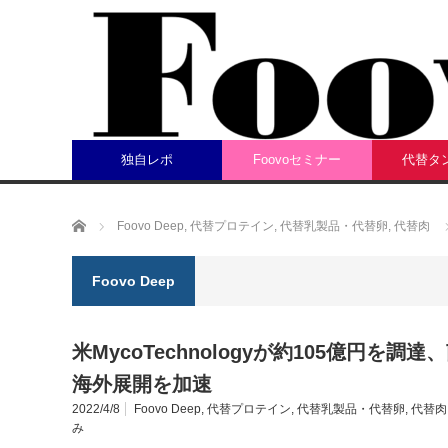
独自レポ
Foovoセミナー
代替タ
ホーム
Foovo Deep
,
代替プロテイン
,
代替乳製品・代替卵
,
代替肉
Foovo Deep
米MycoTechnologyが約105億円
海外展開を加速
2022/4/8
Foovo Deep
,
代替プロテイン
,
代替乳製品・代替卵
,
代替肉
み