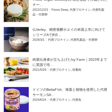
チー…
2022/12/23
Foovo Deep
,
代替プロテイン
,
代替乳製
品・代替卵
仏Verley、精密発酵ホエイの米国上市に向けて
シリーズAで約5…
2026/3/1
代替プロテイン
,
代替乳製品・代替卵
肉屋出身者が立ち上げたIvy Farm｜2023年まで
に英国で培…
2021/5/29
代替プロテイン
,
培養肉
ドイツのBettaF!sh、海藻と植物を使用した代替
サーモンSA…
2024/6/24
代替プロテイン
,
代替魚