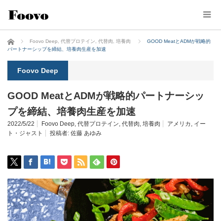
ホーム
Foovo Deep
,
代替プロテイン
,
代替肉
,
培養肉
GOOD MeatとADMが戦略的
パートナーシップを締結、培養肉生産を加速
Foovo Deep
GOOD MeatとADMが戦略的パートナーシッ
プを締結、培養肉生産を加速
2022/5/22
Foovo Deep
,
代替プロテイン
,
代替肉
,
培養肉
アメリカ
,
イー
ト・ジャスト
投稿者:
佐藤 あゆみ