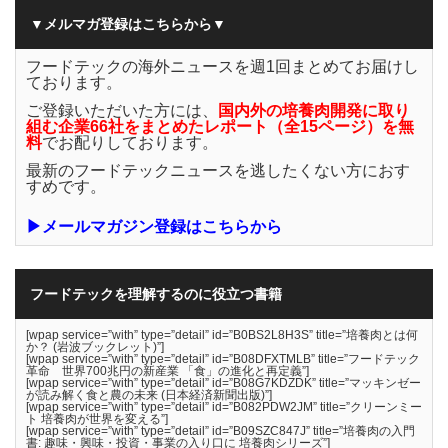
▼メルマガ登録はこちらから▼
フードテックの海外ニュースを週1回まとめてお届けし
ております。
ご登録いただいた方には、
国内外の培養肉開発に取り
組む企業66社をまとめたレポート（全15ページ）を無
料
でお配りしております。
最新のフードテックニュースを逃したくない方におす
すめです。
▶メールマガジン登録はこちらから
フードテックを理解するのに役立つ書籍
[wpap service=”with” type=”detail” id=”B0BS2L8H3S” title=”培養肉とは何
か？ (岩波ブックレット)”]
[wpap service=”with” type=”detail” id=”B08DFXTMLB” title=”フードテック
革命 世界700兆円の新産業 「食」の進化と再定義”]
[wpap service=”with” type=”detail” id=”B08G7KDZDK” title=”マッキンゼー
が読み解く食と農の未来 (日本経済新聞出版)”]
[wpap service=”with” type=”detail” id=”B082PDW2JM” title=”クリーンミー
ト 培養肉が世界を変える”]
[wpap service=”with” type=”detail” id=”B09SZC847J” title=”培養肉の入門
書: 趣味・興味・投資・事業の入り口に 培養肉シリーズ”]