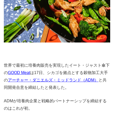
世界で最初に培養肉販売を実現したイート・ジャスト傘下
の
GOOD Meat
は17日、シカゴを拠点とする穀物加工大手
の
アーチャー・ダニエルズ・ミッドランド（ADM）
と共
同開発合意を締結したと発表した。
ADMが培養肉企業と戦略的パートナーシップを締結する
のはこれが初。