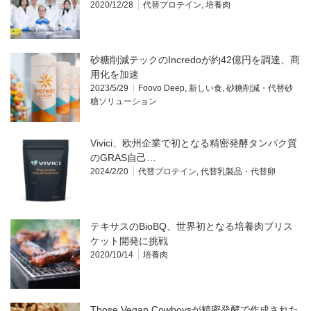
2020/12/28
代替プロテイン
,
培養肉
砂糖削減テックのIncredoが約42億円を調達、商
用化を加速
2023/5/29
Foovo Deep
,
新しい食
,
砂糖削減・代替砂
糖ソリューション
Vivici、欧州企業で初となる精密発酵タンパク質
のGRAS自己…
2024/2/20
代替プロテイン
,
代替乳製品・代替卵
テキサスのBioBQ、世界初となる培養肉ブリス
ケット開発に挑戦
2020/10/14
培養肉
Those Vegan Cowboysが精密発酵で作成された