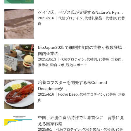
ゲイツ氏、ベゾス氏が支援するNature’s Fyn…
2021/2/16
代替プロテイン
,
代替乳製品・代替卵
,
代替
肉
BioJapan2025で細胞性食肉の実物が複数登場—
国内企業の…
2025/10/13
代替プロテイン
,
代替肉
,
代替魚
,
培養肉
,
展示会
,
独自レポ
,
現地レポート
培養ロブスターを開発する米Cultured
Decadenceが…
2021/4/16
Foovo Deep
,
代替プロテイン
,
代替魚
,
培養
肉
中国、細胞性食品特許で世界首位に 背景に見
える国家戦略
2025/9/1
代替プロテイン
,
代替乳製品・代替卵
,
代替