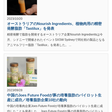
2023/10/20
オーストラリアのNourish Ingredients、植物肉用の精密
発酵脂肪「Tastilux」を発表
精密発酵で脂肪を開発するオーストラリア企業Nourish Ingredientsは今
月、シドニーで開催されたイベントSXSW Sydneyで同社初の製品となる
アニマルフリー脂肪「Tastilux」を発表した。 ...
2023/09/28
中国のJoes Future Foodが豚の培養脂肪のパイロット生
産に成功／培養脂肪企業10社の動向
中国の培養肉企業Joes Future Foodが培養豚脂肪のパイロット生産に成
功したことを発表した。 Joes Future Foodが豚の培養脂肪のパイロット