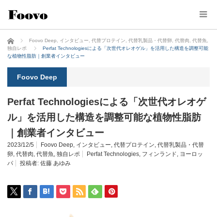
ホーム
Foovo Deep
,
インタビュー
,
代替プロテイン
,
代替乳製品・代替卵
,
代替肉
,
代替魚
,
独自レポ
Perfat Technologiesによる「次世代オレオゲル」を活用した構造を調整可能
な植物性脂肪｜創業者インタビュー
Foovo Deep
Perfat Technologiesによる「次世代オレオゲ
ル」を活用した構造を調整可能な植物性脂肪
｜創業者インタビュー
2023/12/5
Foovo Deep
,
インタビュー
,
代替プロテイン
,
代替乳製品・代替
卵
,
代替肉
,
代替魚
,
独自レポ
Perfat Technologies
,
フィンランド
,
ヨーロッ
パ
投稿者:
佐藤 あゆみ