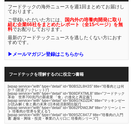
フードテックの海外ニュースを週1回まとめてお届けし
ております。
ご登録いただいた方には、
国内外の培養肉開発に取り
組む企業66社をまとめたレポート（全15ページ）を無
料
でお配りしております。
最新のフードテックニュースを逃したくない方におす
すめです。
▶メールマガジン登録はこちらから
フードテックを理解するのに役立つ書籍
[wpap service=”with” type=”detail” id=”B0BS2L8H3S” title=”培養肉とは何
か？ (岩波ブックレット)”]
[wpap service=”with” type=”detail” id=”B08DFXTMLB” title=”フードテック
革命 世界700兆円の新産業 「食」の進化と再定義”]
[wpap service=”with” type=”detail” id=”B08G7KDZDK” title=”マッキンゼー
が読み解く食と農の未来 (日本経済新聞出版)”]
[wpap service=”with” type=”detail” id=”B082PDW2JM” title=”クリーンミー
ト 培養肉が世界を変える”]
[wpap service=”with” type=”detail” id=”B09SZC847J” title=”培養肉の入門
書: 趣味・興味・投資・事業の入り口に 培養肉シリーズ”]