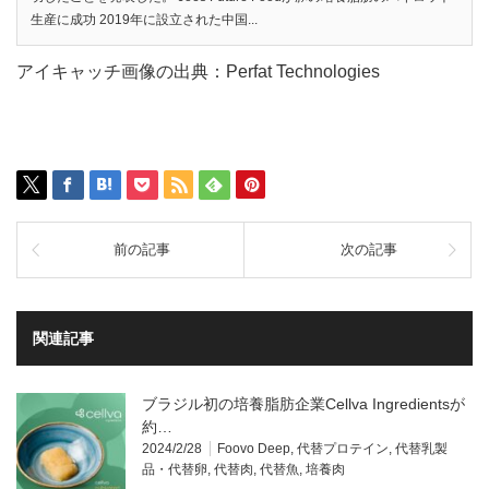
生産に成功 2019年に設立された中国...
アイキャッチ画像の出典：Perfat Technologies
前の記事
次の記事
関連記事
ブラジル初の培養脂肪企業Cellva Ingredientsが
約…
2024/2/28
Foovo Deep
,
代替プロテイン
,
代替乳製
品・代替卵
,
代替肉
,
代替魚
,
培養肉