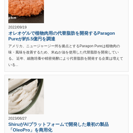
2022/09/19
オレオゲルで植物肉用の代替脂肪を開発するParagon
Pureが約5.5億円を調達
アメリカ、ニュージャージー州を拠点とするParagon Pureは植物肉の
味・風味を改善するため、米ぬか油を使用した代替脂肪を開発してい
る。 近年、細胞培養や精密発酵により代替脂肪を開発する企業は増えて
いる...
2023/06/27
ShiruがAIプラットフォームで開発した最初の製品
「OleoPro」を商用化