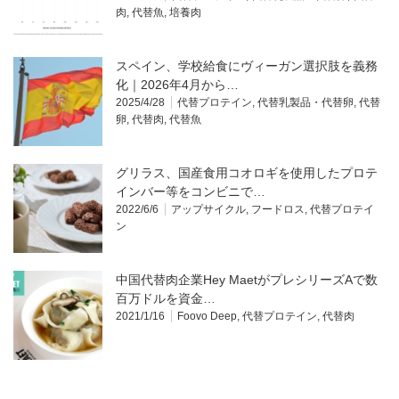
肉
,
代替魚
,
培養肉
スペイン、学校給食にヴィーガン選択肢を義務
化｜2026年4月から…
2025/4/28
代替プロテイン
,
代替乳製品・代替卵
,
代替
卵
,
代替肉
,
代替魚
グリラス、国産食用コオロギを使用したプロテ
インバー等をコンビニで…
2022/6/6
アップサイクル
,
フードロス
,
代替プロテイ
ン
中国代替肉企業Hey MaetがプレシリーズAで数
百万ドルを資金…
2021/1/16
Foovo Deep
,
代替プロテイン
,
代替肉