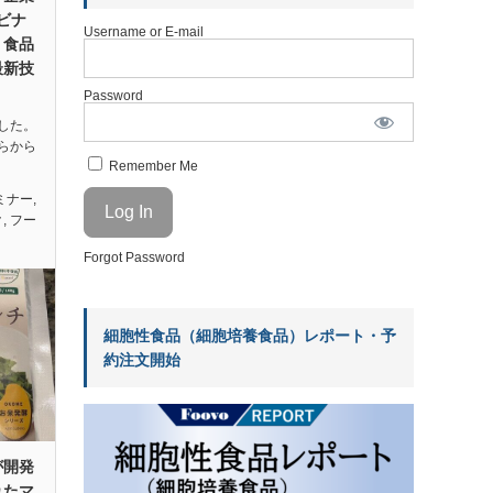
ェビナ
Username or E-mail
｜食品
最新技
Password
した。
らから
Remember Me
セミナー
,
ク
,
フー
Forgot Password
細胞性食品（細胞培養食品）レポート・予
約注文開始
が開発
れたマ