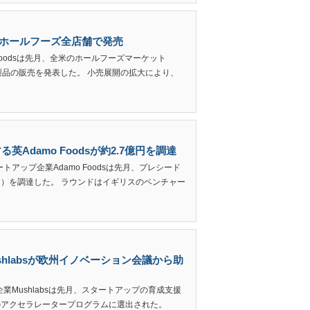
全米のホールフーズ全店舗で発売
Foodsは先月、全米のホールフーズマーケット
Meati製品の販売を発表した。 小売展開の拡大により、
Adamo Foodsが約2.7億円を調達
アップ企業Adamo Foodsは先月、プレシード
万円）を調達した。 ラウンドはイギリスのベンチャー
hlabsが欧州イノベーション会議から助
Mushlabsは先月、スタートアップの育成支援
のアクセラレータープログラムに選出された。