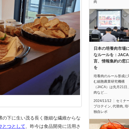
肉
日本の培養肉市場
なルールを：JAC
言、情報集約の窓
を
培養肉のルール形成に
む細胞農業研究機構
（JACA）は先月21日
肉など…
2024/11/12
セミナ
プロテイン
,
代替肉
,
培
独自レポ
壌の下に生い茂る長く微細な繊維からな
ひとつとして
、昨今は食品開発に活用さ