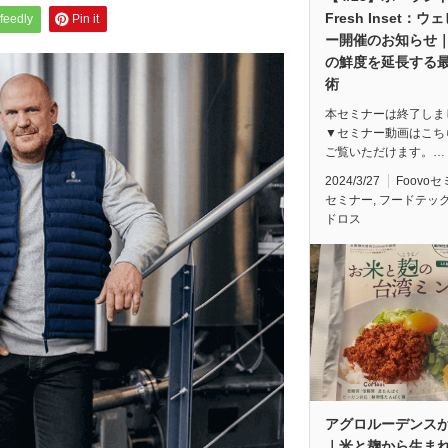
Fresh Inset：ウ
feedly
Pin it
ー開催のお知らせ
の鮮度を延長する
術
本セミナーは終了しま
▼セミナー動画はこち
ご覧いただけます。…
2024/3/27
Foovo
セミナー
,
フードテッ
ドロス
アグロルーデンス
｜米と麹から生ま