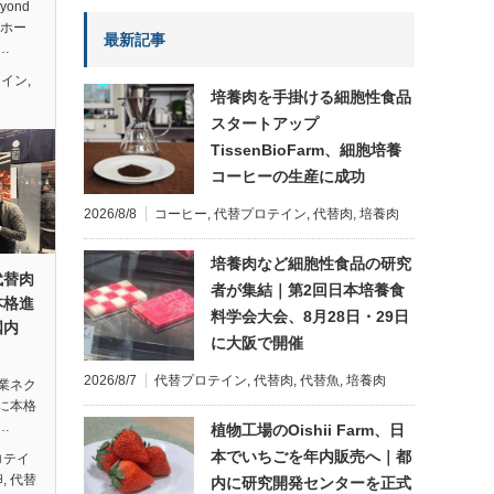
ond
のホー
最新記事
…
テイン
,
培養肉を手掛ける細胞性食品
スタートアップ
TissenBioFarm、細胞培養
コーヒーの生産に成功
2026/8/8
コーヒー
,
代替プロテイン
,
代替肉
,
培養肉
培養肉など細胞性食品の研究
代替肉
者が集結｜第2回日本培養食
本格進
料学会大会、8月28日・29日
国内
に大阪で開催
2026/8/7
代替プロテイン
,
代替肉
,
代替魚
,
培養肉
業ネク
に本格
…
植物工場のOishii Farm、日
本でいちごを年内販売へ｜都
ロテイ
卵
,
代替
内に研究開発センターを正式