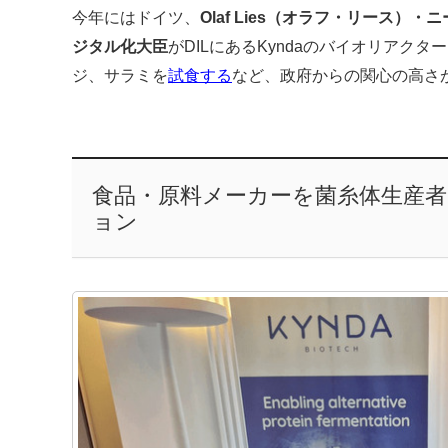
今年にはドイツ、
Olaf Lies（オラフ・リース
ジタル化大臣
がDILにあるKyndaのバイオリアク
ジ、サラミを
試食する
など、政府からの関心の高さ
食品・原料メーカーを菌糸体生産者
ョン