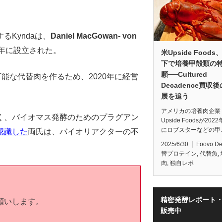
Kyndaは、
Daniel MacGowan- von
9年に設立された。
米Upside Food
下で培養甲殻類の
願──Cultured
続可能な代替肉を作るため、2020年に経営
Decadence買収
展を追う
アメリカの培養肉企業
く、バイオマス発酵のためのプラグアン
Upside Foodsが202
にロブスターなどの甲
認識した
両氏は、バイオリアクターの不
2025/6/30
Foovo D
替プロテイン
,
代替魚
,
肉
,
独自レポ
精密発酵レポート
願いします。
販売中