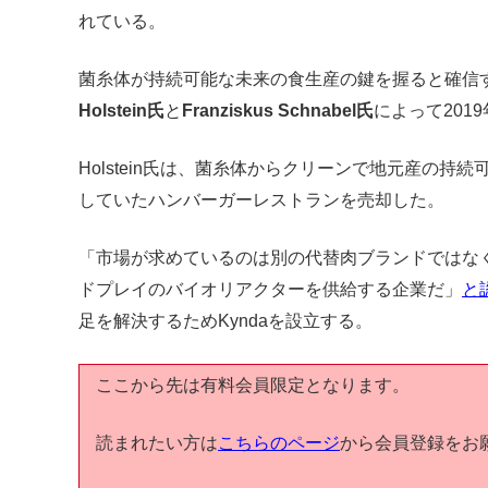
れている。
菌糸体が持続可能な未来の食生産の鍵を握ると確信する
Holstein氏
と
Franziskus Schnabel氏
によって201
Holstein氏は、菌糸体からクリーンで地元産の持
していたハンバーガーレストランを売却した。
「市場が求めているのは別の代替肉ブランドではな
ドプレイのバイオリアクターを供給する企業だ」
と
足を解決するためKyndaを設立する。
ここから先は有料会員限定となります。
読まれたい方は
こちらのページ
から会員登録をお