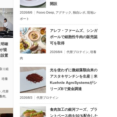
開設
2026/8/6
Foovo Deep
,
アグテック
,
独自レポ
,
現地レ
ポート
アレフ・ファームズ、シンガ
ポールで細胞性牛肉の販売認
可を取得
に明確
Aが提
2026/8/4
代替プロテイン
,
培養
口設置
肉
取り組
光を使わずに微細藻類由来の
アスタキサンチンを生産｜米
、培養
Kuehnle AgroSystemsがシ
リーズBで資金調達
ー
,
代替
養肉
,
2026/8/3
代替プロテイン
食肉加工の銀河フーズ、プラ
ントベース肉を50％配合した