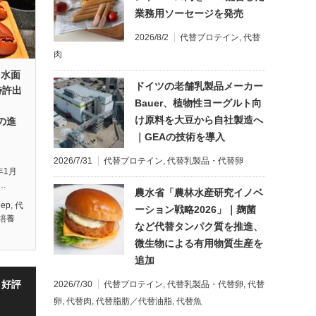
業務用ソーセージを発売
2026/8/2
代替プロテイン
,
代替
肉
s、水面
ドイツの老舗乳製品メーカー
特許出
Bauer、植物性ヨーグルト向
け原料を大豆から自社製造へ
後の進
｜GEAの技術を導入
2026/7/31
代替プロテイン
,
代替乳製品・代替卵
2年1月
…
農水省「農林水産研究イノベ
eep
,
代
ーション戦略2026」｜麹菌
培養
など代替タンパク質を推進、
微生物による有用物質生産を
追加
・好評
2026/7/30
代替プロテイン
,
代替乳製品・代替卵
,
代替
卵
,
代替肉
,
代替脂肪／代替油脂
,
代替魚