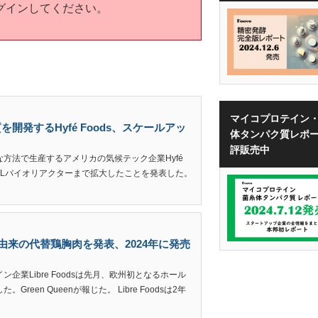
グインしてください。
マイコプロテイン
発するHyfé Foods、スケールアッ
体タンパク質レポ
評販売中
方法で生産するアメリカの気候テック企業Hyfé
00Lバイオリアクターまで拡大したことを発表した。
糸体由来の代替鶏胸肉を発表、2024年に発売
業Libre Foodsは先月、欧州初となるホール
een Queenが報じた。 Libre Foodsは2年