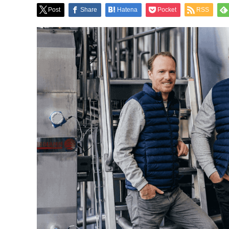
Post
Share
Hatena
Pocket
RSS