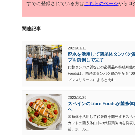
すでに登録されている方は
こちらのページ
からロ
関連記事
2023/01/11
廃水を活用して菌糸体タンパク質を開
プを前倒しで完了
代替タンパク質などの必需品を持続可能な
Foodsは、菌糸体タンパク質の生産を4
プレスリリースによるとHyf...
2023/10/29
スペインのLibre Foodsが菌
へ
菌糸体を活用して代替肉を開発するスペイン企
カットの菌糸体由来の代替鶏胸肉を発表した。Gr
前、ホール...