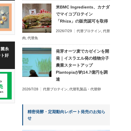
米BMC Ingredients、カナダ
でマイコプロテイン
「Rhiza」の販売認可を取得
2026/7/29
代替プロテイン
,
代替
肉
,
代替魚
・菌糸
発芽オーツ麦でカゼインを開
ート好
発｜イスラエル発の植物分子
農業スタートアップ
Plantopiaが約14.7億円を調
達
2026/7/28
代替プロテイン
,
代替乳製品・代替卵
精密発酵・定期動向レポート発売のお知ら
せ