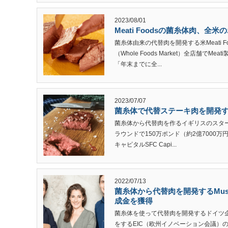
2023/08/01
Meati Foodsの菌糸体肉、
菌糸体由来の代替肉を開発する米Meati 
（Whole Foods Market）全店舗で
「年末までに全...
2023/07/07
菌糸体で代替ステーキ肉を開発する英
菌糸体から代替肉を作るイギリスのスタート
ラウンドで150万ポンド（約2億7000
キャピタルSFC Capi...
2022/07/13
菌糸体から代替肉を開発するMus
成金を獲得
菌糸体を使って代替肉を開発するドイツ企業
をするEIC（欧州イノベーション会議）