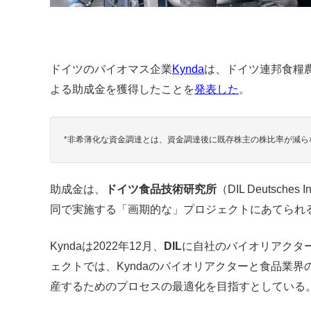
ドイツのバイオマス企業
Kynda
は、ドイツ連邦食糧農業省
よる助成金を獲得したことを
発表した
。
*非希薄化な資金調達とは、資金調達後に既存株主の株比率が減ら
助成金は、
ドイツ食品技術研究所
（DIL Deutsches In
同で実施する「画期的な」プロジェクトにあてられ
Kyndaは2022年12月、
DIL
に自社のバイオリアクタ
ェクトでは、Kyndaのバイオリアクターと食品業
産するためのプロセスの最適化を目指すとしている