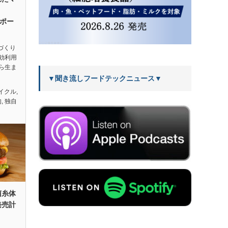
レポー
酒づくり
効利用
ら生ま
▼聞き流しフードテックニュース▼
イクル
,
肉
,
独自
菌糸体
発売計