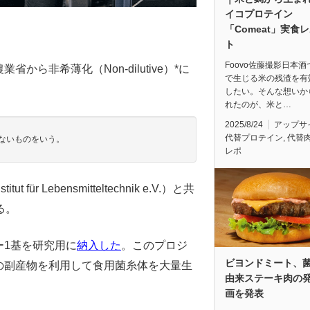
イコプロテイン
「Comeat」実食
ト
Foovo佐藤撮影日本
から非希薄化（Non-dilutive）*に
で生じる米の残渣を有
したい。そんな想いか
れたのが、米と…
2025/8/24
アップサ
代替プロテイン
,
代替
ないものをいう。
レポ
stitut für Lebensmitteltechnik e.V.）と共
る。
ー1基を研究用に
納入した
。
このプロジ
ビヨンドミート、
界の副産物を利用して食用菌糸体を大量生
由来ステーキ肉の
。
画を発表