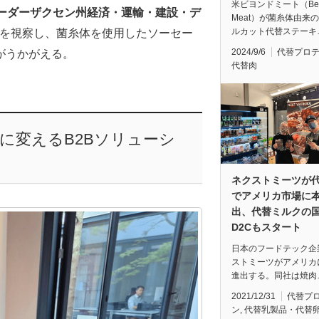
米ビヨンドミート（Bey
）・ニーダーザクセン州経済・運輸・建設・デ
Meat）が菌糸体由来
ルカット代替ステーキ
ターを視察し、菌糸体を使用したソーセー
2024/9/6
代替プロ
がうかがえる。
代替肉
に変えるB2Bソリューシ
ネクストミーツが
でアメリカ市場に
出、代替ミルクの
D2Cもスタート
日本のフードテック企
ストミーツがアメリカ
進出する。同社は焼肉
2021/12/31
代替プ
ン
,
代替乳製品・代替