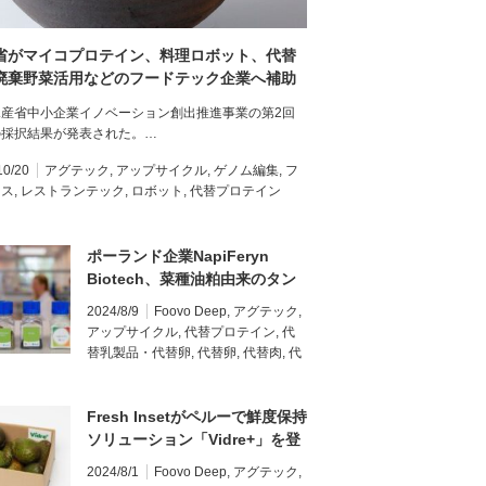
省がマイコプロテイン、料理ロボット、代替
廃棄野菜活用などのフードテック企業へ補助
交付｜中小企業イノベーション創出推進事業
水産省中小企業イノベーション創出推進事業の第2回
回採択結果
の採択結果が発表された。…
10/20
アグテック
,
アップサイクル
,
ゲノム編集
,
フ
ロス
,
レストランテック
,
ロボット
,
代替プロテイン
ポーランド企業NapiFeryn
Biotech、菜種油粕由来のタン
パク質で米国GRAS認証を取得
2024/8/9
Foovo Deep
,
アグテック
,
アップサイクル
,
代替プロテイン
,
代
替乳製品・代替卵
,
代替卵
,
代替肉
,
代
Fresh Insetがペルーで鮮度保持
ソリューション「Vidre+」を登
録
2024/8/1
Foovo Deep
,
アグテック
,