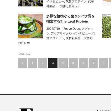
インタビュー
,
代替プロテイン
,
代替
乳製品・代替卵
,
独自レポ
多様な植物から葉タンパク質を
抽出するThe Leaf Protein
Co.、ルビスコで生物多様性を
2024/7/19
Foovo Deep
,
アグテッ
強化【創業者インタビュー】
ク
,
アップサイクル
,
インタビュー
,
代
替プロテイン
,
代替乳製品・代替卵
,
独自レポ
PAGE NAVI
«
1
2
3
4
5
6
7
8