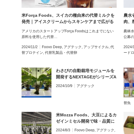
米Força Foods、スイカの種由来の代替ミルクを
農水
発売｜アイスクリームからスキンケアまで広がる
肉、
スイカの種・アップサイクル研究事例
金を
アメリカのスタートアップForça Foodsはこれまでにない
農林
第2
原料を使用した代替…
公募
2024/11/2
Foovo Deep
,
アグテック
,
アップサイクル
,
代
2024/
替プロテイン
,
代替乳製品・代替卵
ード
わさびの自動栽培モジュールを
開発するNEXTAGEがシリーズA
で資金調達
2024/10/9
アグテック
替魚
米Mozza Foods、大豆によるカ
ゼインミセル開発で味・品質に
妥協しない代替乳製品の開発へ
2024/8/3
Foovo Deep
,
アグテック
,
【創業者インタビュー】