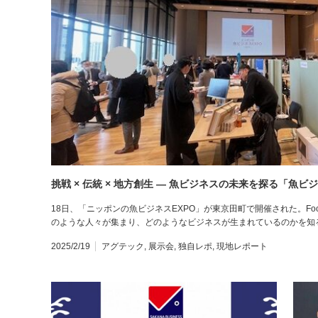
挑戦 × 伝統 × 地方創生 — 魚ビジネスの未来を探る「魚ビ
18日、「ニッポンの魚ビジネスEXPO」が東京田町で開催された。F
のような人々が集まり、どのようなビジネスが生まれているのかを知
2025/2/19
アグテック
,
展示会
,
独自レポ
,
現地レポート