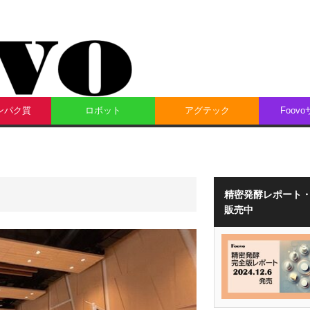
ンパク質
ロボット
アグテック
Foov
精密発酵レポート
販売中