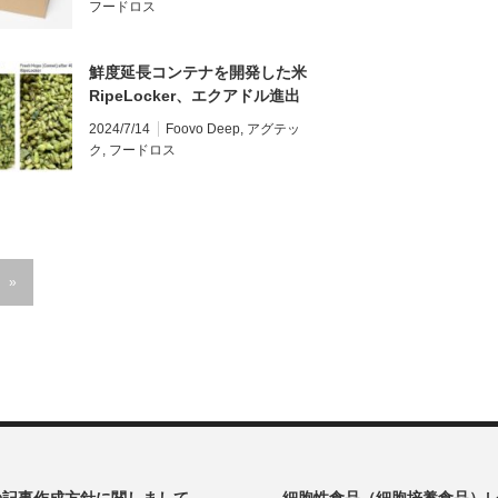
フードロス
鮮度延長コンテナを開発した米
RipeLocker、エクアドル進出
に向けて物流業者AgroIdeasと
2024/7/14
Foovo Deep
,
アグテッ
提携
ク
,
フードロス
»