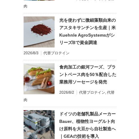
肉
光を使わずに微細藻類由来の
アスタキサンチンを生産｜米
Kuehnle AgroSystemsがシ
リーズBで資金調達
2026/8/3
代替プロテイン
食肉加工の銀河フーズ、プラ
ントベース肉を50％配合した
業務用ソーセージを発売
2026/8/2
代替プロテイン
,
代替
肉
ドイツの老舗乳製品メーカー
Bauer、植物性ヨーグルト向
け原料を大豆から自社製造へ
｜GEAの技術を導入