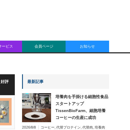
oサービス
会員ページ
お知らせ
・好評
最新記事
培養肉を手掛ける細胞性食品
スタートアップ
TissenBioFarm、細胞培養
コーヒーの生産に成功
2026/8/8
コーヒー
,
代替プロテイン
,
代替肉
,
培養肉