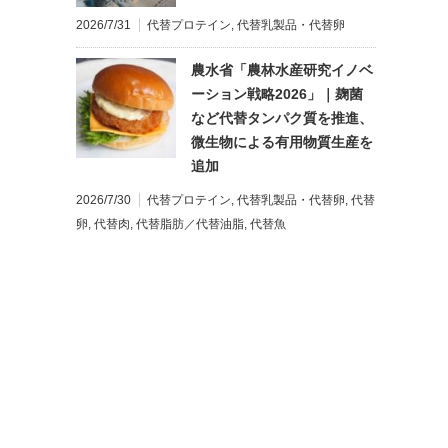
2026/7/31
代替プロテイン
,
代替乳製品・代替卵
農水省「農林水産研究イノベ
ーション戦略2026」｜麹菌
など代替タンパク質を推進、
微生物による有用物質生産を
追加
2026/7/30
代替プロテイン
,
代替乳製品・代替卵
,
代替
卵
,
代替肉
,
代替脂肪／代替油脂
,
代替魚