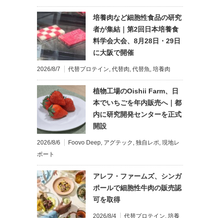
培養肉など細胞性食品の研究
者が集結｜第2回日本培養食
料学会大会、8月28日・29日
に大阪で開催
2026/8/7
代替プロテイン
,
代替肉
,
代替魚
,
培養肉
植物工場のOishii Farm、日
本でいちごを年内販売へ｜都
内に研究開発センターを正式
開設
2026/8/6
Foovo Deep
,
アグテック
,
独自レポ
,
現地レ
ポート
アレフ・ファームズ、シンガ
ポールで細胞性牛肉の販売認
可を取得
2026/8/4
代替プロテイン
,
培養