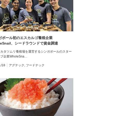
ガポール初のエスカルゴ養殖企業
leSnail、シードラウンドで資金調達
用カタツムリ養殖場を運営するシンガポールのスター
プ企業WholeSna…
1/18
アグテック
,
フードテック