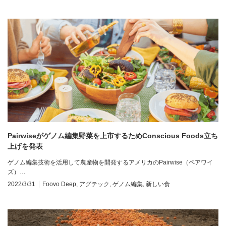
Pairwiseがゲノム編集野菜を上市するためConscious Foods立ち
上げを発表
ゲノム編集技術を活用して農産物を開発するアメリカのPairwise（ペアワイ
ズ）…
2022/3/31
Foovo Deep
,
アグテック
,
ゲノム編集
,
新しい食