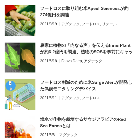
フードロスに取り組む米Apeel Sciencesが約
274億円を調達
2021/8/19
アグテック
,
フードロス
,
リテール
農家に植物の「内なる声」を伝えるInnerPlant
が約6.2億円を調達、植物のSOSを事前にキャッ
チ
2021/6/18
Foovo Deep
,
アグテック
フードロス削減のために米Surge Alertが開発し
た気候モニタリングデバイス
2021/6/11
アグテック
,
フードロス
塩水で作物を栽培するサウジアラビアのRed
Sea Farmsとは
2021/6/6
アグテック