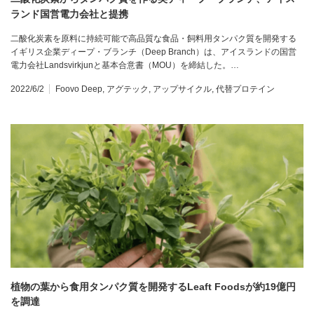
ランド国営電力会社と提携
二酸化炭素を原料に持続可能で高品質な食品・飼料用タンパク質を開発する
イギリス企業ディープ・ブランチ（Deep Branch）は、アイスランドの国営
電力会社Landsvirkjunと基本合意書（MOU）を締結した。…
2022/6/2
Foovo Deep
,
アグテック
,
アップサイクル
,
代替プロテイン
植物の葉から食用タンパク質を開発するLeaft Foodsが約19億円
を調達