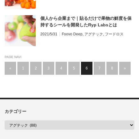
個人から企業まで｜貼るだけで果物の鮮度を保
持するシールを開発したRyp Labsとは
2021/5/31
Foovo Deep
,
アグテック
,
フードロス
PAGE NAVI
«
1
2
3
4
5
6
7
8
»
カテゴリー