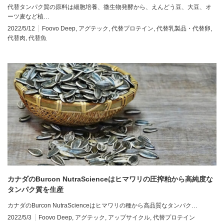
代替タンパク質の原料は細胞培養、微生物発酵から、えんどう豆、大豆、オ
ーツ麦など植…
2022/5/12
Foovo Deep
,
アグテック
,
代替プロテイン
,
代替乳製品・代替卵
,
代替肉
,
代替魚
カナダのBurcon NutraScienceはヒマワリの圧搾粕から高純度な
タンパク質を生産
カナダのBurcon NutraScienceはヒマワリの種から高品質なタンパク…
2022/5/3
Foovo Deep
,
アグテック
,
アップサイクル
,
代替プロテイン