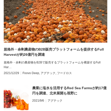
規格外・余剰農産物のB2B販売プラットフォームを提供するFull
Harvestが約26億円を調達
規格外・余剰の農産物をB2Bで販売するプラットフォームを構築するFull
Har…
2021/12/29
Foovo Deep
,
アグテック
,
フードロス
農業に塩水を活用するRed Sea Farmsが約17億
円を調達、北米展開も視野に
2021/9/6
アグテック