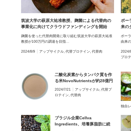
筑波大学の萩原大祐准教授、麹菌による代替肉の
ポーラ
事業化に向けてクラウドファンディングを開始
来の
麹菌を使った代替肉開発に取り組む筑波大学の萩原大祐准
ポーラ
教授が100万円の調達を目指…
由来
2024/8/9
アップサイクル
,
代替プロテイン
,
代替肉
2024/
プロ
二酸化炭素からタンパク質を作
る米NovoNutrientsが約28億円
を調達、新たにペットフード市
2024/7/21
アップサイクル
,
代替プ
場も視野に
ロテイン
,
代替肉
独自
ブラジル企業Cellva
Ingredients、培養豚脂肪に続
き、コーヒー副産物から代替甘