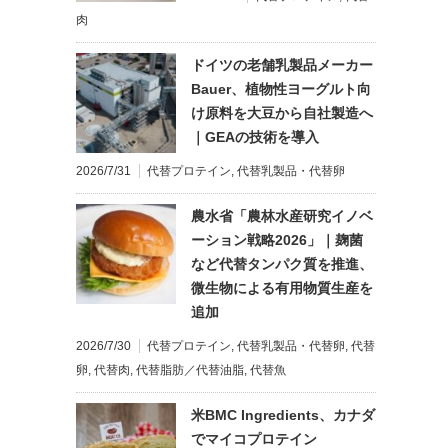
肉
ドイツの老舗乳製品メーカー
Bauer、植物性ヨーグルト向
け原料を大豆から自社製造へ
｜GEAの技術を導入
2026/7/31
代替プロテイン
,
代替乳製品・代替卵
農水省「農林水産研究イノベ
ーション戦略2026」｜麹菌
など代替タンパク質を推進、
微生物による有用物質生産を
追加
2026/7/30
代替プロテイン
,
代替乳製品・代替卵
,
代替
卵
,
代替肉
,
代替脂肪／代替油脂
,
代替魚
米BMC Ingredients、カナダ
でマイコプロテイン