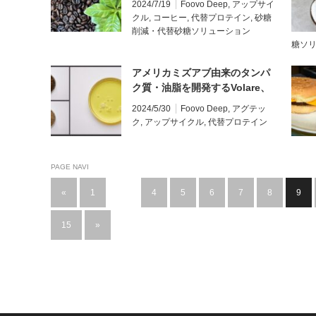
2024/7/19
Foovo Deep
,
アップサイ
味料の開発へ
クル
,
コーヒー
,
代替プロテイン
,
砂糖
削減・代替砂糖ソリューション
糖ソ
アメリカミズアブ由来のタンパ
ク質・油脂を開発するVolare、
今年大型工場の建設を開始
2024/5/30
Foovo Deep
,
アグテッ
ク
,
アップサイクル
,
代替プロテイン
PAGE NAVI
«
1
…
4
5
6
7
8
9
15
»