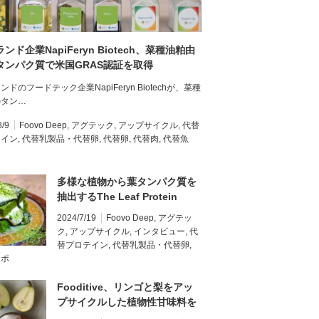
ンド企業NapiFeryn Biotech、菜種油粕由
タンパク質で米国GRAS認証を取得
ンドのフードテック企業NapiFeryn Biotechが、菜種
のタン…
8/9
Foovo Deep
,
アグテック
,
アップサイクル
,
代替
テイン
,
代替乳製品・代替卵
,
代替卵
,
代替肉
,
代替魚
多様な植物から葉タンパク質を
抽出するThe Leaf Protein
Co.、ルビスコで生物多様性を
2024/7/19
Foovo Deep
,
アグテッ
強化【創業者インタビュー】
ク
,
アップサイクル
,
インタビュー
,
代
替プロテイン
,
代替乳製品・代替卵
,
レポ
Fooditive、リンゴと梨をアッ
プサイクルした植物性甘味料を
米国市場向けに発表