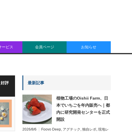
oサービス
会員ページ
お知らせ
・好評
最新記事
植物工場のOishii Farm、日
本でいちごを年内販売へ｜都
内に研究開発センターを正式
開設
2026/8/6
Foovo Deep
,
アグテック
,
独自レポ
,
現地レ