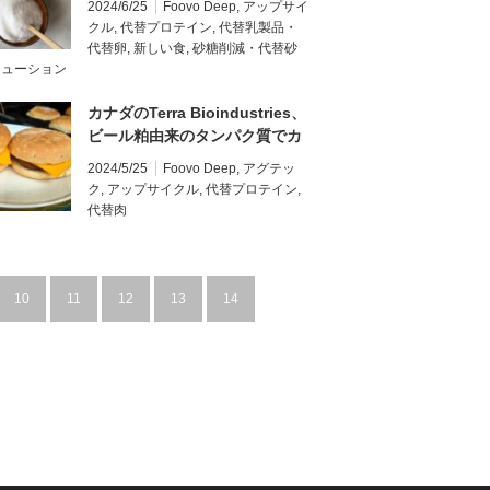
2024/6/25
Foovo Deep
,
アップサイ
クル
,
代替プロテイン
,
代替乳製品・
代替卵
,
新しい食
,
砂糖削減・代替砂
リューション
カナダのTerra Bioindustries、
ビール粕由来のタンパク質でカ
ナダ当局から認可を取得、今年
2024/5/25
Foovo Deep
,
アグテッ
後半に市場投入へ
ク
,
アップサイクル
,
代替プロテイン
,
代替肉
10
11
12
13
14