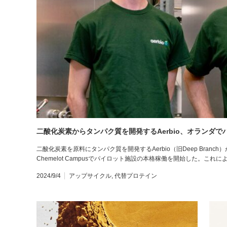
二酸化炭素からタンパク質を開発するAerbio、オランダ
二酸化炭素を原料にタンパク質を開発するAerbio（旧Deep Branch）
Chemelot Campusでパイロット施設の本格稼働を開始した。これに
2024/9/4
アップサイクル
,
代替プロテイン