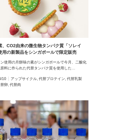
素、CO2由来の微生物タンパク質「ソレイ
使用の新製品をシンガポールで限定販売
イン使用の月餅味の素がシンガポールで今月、二酸化
を原料に作られた代替タンパク質を使用した…
8/10
アップサイクル
,
代替プロテイン
,
代替乳製
代替卵
,
代替肉