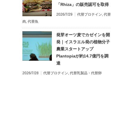
「Rhiza」の販売認可を取得
2026/7/29
代替プロテイン
,
代替
肉
,
代替魚
発芽オーツ麦でカゼインを開
発｜イスラエル発の植物分子
農業スタートアップ
Plantopiaが約14.7億円を調
達
2026/7/28
代替プロテイン
,
代替乳製品・代替卵