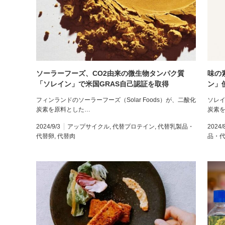
ソーラーフーズ、CO2由来の微生物タンパク質
味の
「ソレイン」で米国GRAS自己認証を取得
ン」
フィンランドのソーラーフーズ（Solar Foods）が、二酸化
ソレ
炭素を原料とした…
炭素
2024/9/3
アップサイクル
,
代替プロテイン
,
代替乳製品・
2024/
代替卵
,
代替肉
品・