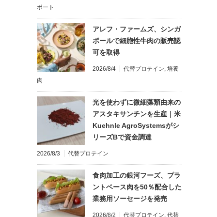
ポート
アレフ・ファームズ、シンガ
ポールで細胞性牛肉の販売認
可を取得
2026/8/4
代替プロテイン
,
培養
肉
光を使わずに微細藻類由来の
アスタキサンチンを生産｜米
Kuehnle AgroSystemsがシ
リーズBで資金調達
2026/8/3
代替プロテイン
食肉加工の銀河フーズ、プラ
ントベース肉を50％配合した
業務用ソーセージを発売
2026/8/2
代替プロテイン
,
代替