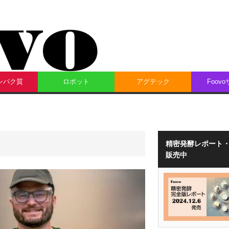
ンパク質
ロボット
アグテック
Foov
精密発酵レポート
販売中