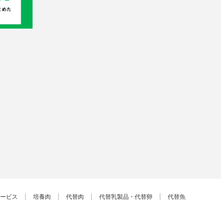
ービス
培養肉
代替肉
代替乳製品・代替卵
代替魚