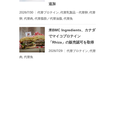
追加
2026/7/30
代替プロテイン
,
代替乳製品・代替卵
,
代替
卵
,
代替肉
,
代替脂肪／代替油脂
,
代替魚
米BMC Ingredients、カナダ
でマイコプロテイン
「Rhiza」の販売認可を取得
2026/7/29
代替プロテイン
,
代替
肉
,
代替魚