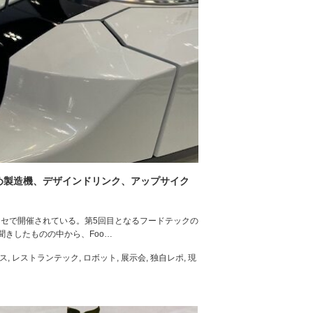
あめ製造機、デザインドリンク、アップサイク
張メッセで開催されている。第5回目となるフードテックの
きしたものの中から、Foo…
ス
,
レストランテック
,
ロボット
,
展示会
,
独自レポ
,
現