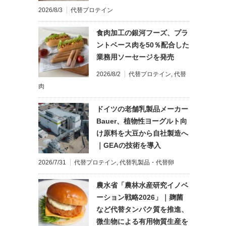
2026/8/3
代替プロテイン
食肉加工の銀河フーズ、プラ
ントベース肉を50％配合した
業務用ソーセージを発売
2026/8/2
代替プロテイン
,
代替
肉
ドイツの老舗乳製品メーカー
Bauer、植物性ヨーグルト向
け原料を大豆から自社製造へ
｜GEAの技術を導入
2026/7/31
代替プロテイン
,
代替乳製品・代替卵
農水省「農林水産研究イノベ
ーション戦略2026」｜麹菌
など代替タンパク質を推進、
微生物による有用物質生産を