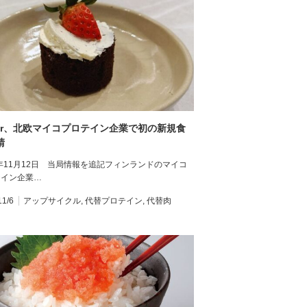
ifer、北欧マイコプロテイン企業で初の新規食
請
4年11月12日 当局情報を追記フィンランドのマイコ
テイン企業…
11/6
アップサイクル
,
代替プロテイン
,
代替肉