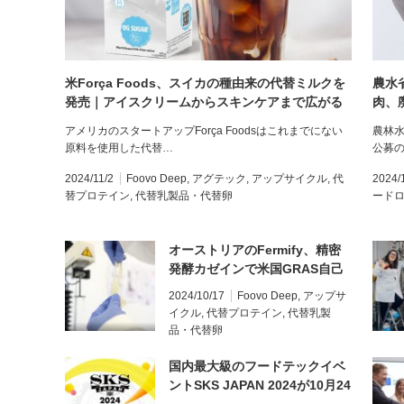
米Força Foods、スイカの種由来の代替ミルクを
農水
発売｜アイスクリームからスキンケアまで広がる
肉、
スイカの種・アップサイクル研究事例
金を
アメリカのスタートアップForça Foodsはこれまでにない
農林
第2
原料を使用した代替…
公募
2024/11/2
Foovo Deep
,
アグテック
,
アップサイクル
,
代
2024/
替プロテイン
,
代替乳製品・代替卵
ード
オーストリアのFermify、精密
発酵カゼインで米国GRAS自己
認証を取得
2024/10/17
Foovo Deep
,
アップサ
イクル
,
代替プロテイン
,
代替乳製
品・代替卵
国内最大級のフードテックイベ
ントSKS JAPAN 2024が10月24