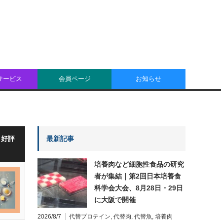
oサービス
会員ページ
お知らせ
・好評
最新記事
培養肉など細胞性食品の研究
者が集結｜第2回日本培養食
料学会大会、8月28日・29日
に大阪で開催
2026/8/7
代替プロテイン
,
代替肉
,
代替魚
,
培養肉