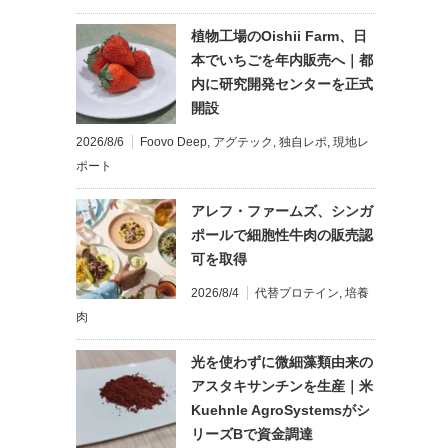
植物工場のOishii Farm、日
本でいちごを年内販売へ｜都
内に研究開発センターを正式
開設
2026/8/6
Foovo Deep
,
アグテック
,
独自レポ
,
現地レ
ポート
アレフ・ファームズ、シンガ
ポールで細胞性牛肉の販売認
可を取得
2026/8/4
代替プロテイン
,
培養
肉
光を使わずに微細藻類由来の
アスタキサンチンを生産｜米
Kuehnle AgroSystemsがシ
リーズBで資金調達