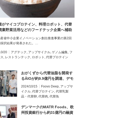
省がマイコプロテイン、料理ロボット、代替
廃棄野菜活用などのフードテック企業へ補助
交付｜中小企業イノベーション創出推進事業
水産省中小企業イノベーション創出推進事業の第2回
回採択結果
の採択結果が発表された。…
10/20
アグテック
,
アップサイクル
,
ゲノム編集
,
フ
ロス
,
レストランテック
,
ロボット
,
代替プロテイン
おがくずから代替油脂を開発す
るÄIOが約9.9億円を調達、デモ
プラントの建設へ
2024/10/15
Foovo Deep
,
アップサ
イクル
,
代替プロテイン
,
代替乳製
品・代替卵
,
代替肉
,
代替魚
デンマークのMATR Foods、欧
州投資銀行から約31億円の融資