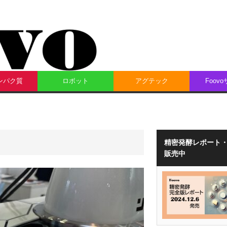
ンパク質
ロボット
アグテック
Foov
精密発酵レポート
販売中