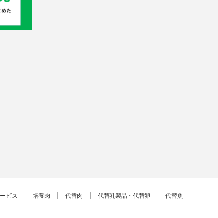
ービス
培養肉
代替肉
代替乳製品・代替卵
代替魚