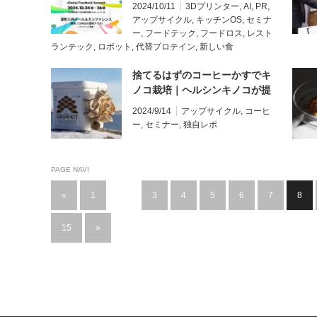
日-26日に東京・オンラインで開
2024/10/11
3Dプリンター
,
AI
,
PR
,
催
アップサイクル
,
キッチンOS
,
セミナ
ー
,
フードテック
,
フードロス
,
レスト
ランテック
,
ロボット
,
代替プロテイン
,
新しい食
捨てるはずのコーヒーかすでキ
ノコ栽培｜ヘルシンキノコが提
案する気軽なサステナブルへの
2024/9/14
アップサイクル
,
コーヒ
第一歩
ー
,
セミナー
,
独自レポ
PAGE NAVI
«
1
…
3
4
5
6
7
8
15
»