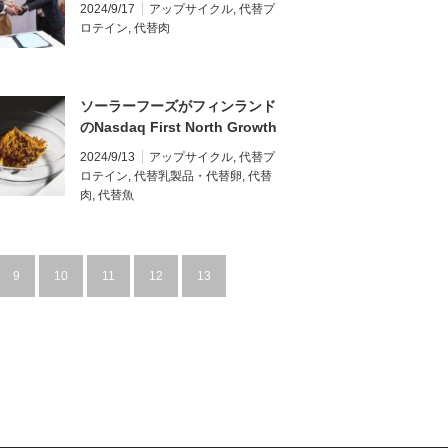
で菌類由来代替肉の工場建設へ
2024/9/17
アップサイクル
,
代替プ
ロテイン
,
代替肉
ソーラーフーズがフィンランド
のNasdaq First North Growth
Marketに上場
2024/9/13
アップサイクル
,
代替プ
ロテイン
,
代替乳製品・代替卵
,
代替
肉
,
代替魚
9
10
11
12
13
…