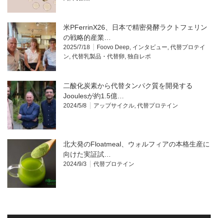
米PFerrinX26、日本で精密発酵ラクトフェリン
の戦略的産業…
2025/7/18
Foovo Deep
,
インタビュー
,
代替プロテイ
ン
,
代替乳製品・代替卵
,
独自レポ
二酸化炭素から代替タンパク質を開発する
Jooulesが約1.5億…
2024/5/8
アップサイクル
,
代替プロテイン
北大発のFloatmeal、ウォルフィアの本格生産に
向けた実証試…
2024/9/3
代替プロテイン