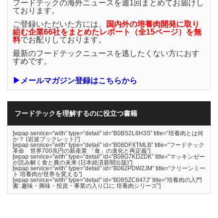
フードテックの海外ニュースを週1回まとめてお届けし
ております。
ご登録いただいた方には、
国内外の培養肉開発に取り
組む企業66社をまとめたレポート（全15ページ）を無
料
でお配りしております。
最新のフードテックニュースを逃したくない方におす
すめです。
▶メールマガジン登録はこちらから
フードテックを理解するのに役立つ書籍
[wpap service=”with” type=”detail” id=”B0BS2L8H3S” title=”培養肉とは何
か？ (岩波ブックレット)”]
[wpap service=”with” type=”detail” id=”B08DFXTMLB” title=”フードテック
革命 世界700兆円の新産業 「食」の進化と再定義”]
[wpap service=”with” type=”detail” id=”B08G7KDZDK” title=”マッキンゼー
が読み解く食と農の未来 (日本経済新聞出版)”]
[wpap service=”with” type=”detail” id=”B082PDW2JM” title=”クリーンミー
ト 培養肉が世界を変える”]
[wpap service=”with” type=”detail” id=”B09SZC847J” title=”培養肉の入門
書: 趣味・興味・投資・事業の入り口に 培養肉シリーズ”]