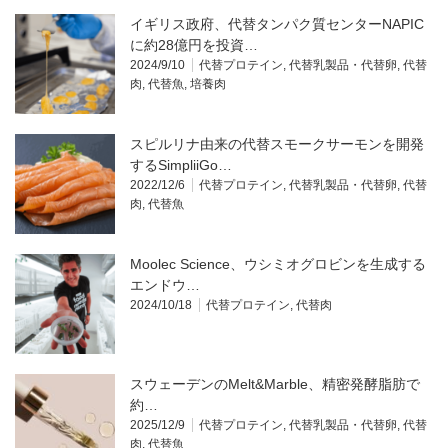
イギリス政府、代替タンパク質センターNAPIC
に約28億円を投資…
2024/9/10
代替プロテイン
,
代替乳製品・代替卵
,
代替
肉
,
代替魚
,
培養肉
スピルリナ由来の代替スモークサーモンを開発
するSimpliiGo…
2022/12/6
代替プロテイン
,
代替乳製品・代替卵
,
代替
肉
,
代替魚
Moolec Science、ウシミオグロビンを生成する
エンドウ…
2024/10/18
代替プロテイン
,
代替肉
スウェーデンのMelt&Marble、精密発酵脂肪で
約…
2025/12/9
代替プロテイン
,
代替乳製品・代替卵
,
代替
肉
,
代替魚