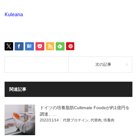
Kuleana
次の記事
関連記事
ドイツの培養脂肪Cultimate Foodsが約1億円を
調達、…
2022/11/14
代替プロテイン
,
代替肉
,
培養肉