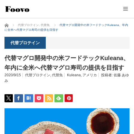
ホーム
代替プロテイン
,
代替魚
代替マグロ開発中の米フードテックKuleana、年内
に全米へ代替マグロ寿司の提供を目指す
代替プロテイン
代替マグロ開発中の米フードテックKuleana、
年内に全米へ代替マグロ寿司の提供を目指す
2020/9/15
代替プロテイン
,
代替魚
Kuleana
,
アメリカ
投稿者:
佐藤 あゆ
み