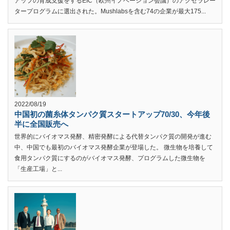
アップの育成支援をするEIC（欧州イノベーション会議）のアクセラレー
タープログラムに選出された。Mushlabsを含む74の企業が最大175...
2022/08/19
中国初の菌糸体タンパク質スタートアップ70/30、今年後
半に全国販売へ
世界的にバイオマス発酵、精密発酵による代替タンパク質の開発が進む
中、中国でも最初のバイオマス発酵企業が登場した。 微生物を培養して
食用タンパク質にするのがバイオマス発酵、プログラムした微生物を
「生産工場」と...