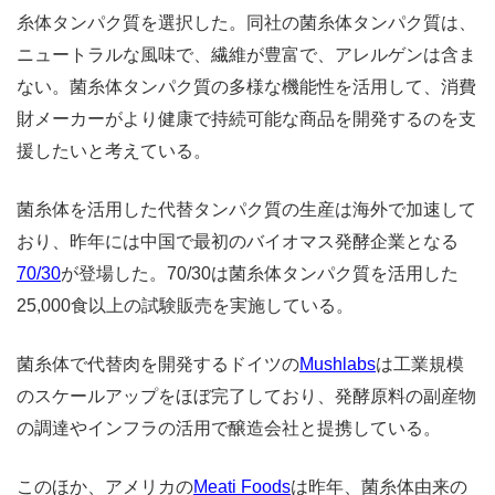
糸体タンパク質を選択した。同社の菌糸体タンパク質は、
ニュートラルな風味で、繊維が豊富で、アレルゲンは含ま
ない。菌糸体タンパク質の多様な機能性を活用して、消費
財メーカーがより健康で持続可能な商品を開発するのを支
援したいと考えている。
菌糸体を活用した代替タンパク質の生産は海外で加速して
おり、昨年には中国で最初のバイオマス発酵企業となる
70/30
が登場した。70/30は菌糸体タンパク質を活用した
25,000食以上の試験販売を実施している。
菌糸体で代替肉を開発するドイツの
Mushlabs
は工業規模
のスケールアップをほぼ完了しており、発酵原料の副産物
の調達やインフラの活用で醸造会社と提携している。
このほか、アメリカの
Meati Foods
は昨年、菌糸体由来の