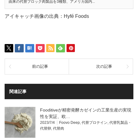
由来の代替ブロック肉製品を3種類、アメリカ国内...
アイキャッチ画像の出典：Hyfé Foods
前の記事
次の記事
関連記事
Fooditiveが精密発酵カゼインの工業生産の実現
性を実証、欧…
2023/7/4
Foovo Deep
,
代替プロテイン
,
代替乳製品・
代替卵
,
代替肉