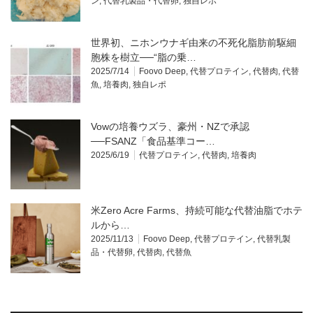
ン
,
代替乳製品・代替卵
,
独自レポ
世界初、ニホンウナギ由来の不死化脂肪前駆細
胞株を樹立──“脂の乗…
2025/7/14
Foovo Deep
,
代替プロテイン
,
代替肉
,
代替
魚
,
培養肉
,
独自レポ
Vowの培養ウズラ、豪州・NZで承認
──FSANZ「食品基準コー…
2025/6/19
代替プロテイン
,
代替肉
,
培養肉
米Zero Acre Farms、持続可能な代替油脂でホテ
ルから…
2025/11/13
Foovo Deep
,
代替プロテイン
,
代替乳製
品・代替卵
,
代替肉
,
代替魚