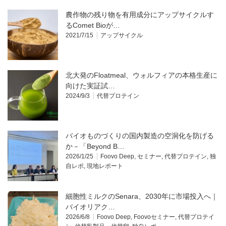
農作物の残り物を有用成分にアップサイクルす
るComet Bioが…
2021/7/15
アップサイクル
北大発のFloatmeal、ウォルフィアの本格生産に
向けた実証試…
2024/9/3
代替プロテイン
バイオものづくりの国内製造の空洞化を防げる
か－「Beyond B…
2026/1/25
Foovo Deep
,
セミナー
,
代替プロテイン
,
独
自レポ
,
現地レポート
細胞性ミルクのSenara、2030年に市場投入へ｜
バイオリアク…
2026/6/8
Foovo Deep
,
Foovoセミナー
,
代替プロテイ