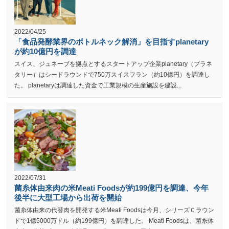
2022/04/25
「食品発酵業界のボトルネック解消」を目指すplanetary
が約10億円を調達
スイス、ジュネーブを拠点とするスタートアップ企業planetary（プラネ
タリー）はシードラウンドで750万スイスフラン（約10億円）を調達し
た。 planetaryは調達した資金で工業規模の生産施設を建設...
2022/07/31
菌糸体由来肉の米Meati Foodsが約199億円を調達、今年
後半に大型工場から出荷を開始
菌糸体由来の代替肉を開発する米Meati Foodsは今月、シリーズＣラウン
ドで1億5000万ドル（約199億円）を調達した。 Meati Foodsは、菌糸体