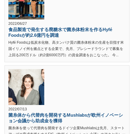
2022/06/27
食品製造で発生する廃糖水で菌糸体粉末を作るHyfé
Foodsが約2.6億円を調達
Hyfé Foodsは低炭水化物、高タンパク質の菌糸体粉末の生産を目指す米
国イリノイ州を拠点とする企業で、先月、プレシードラウンドで募集を
上回る200万ドル（約2億6000万円）の資金調達をおこなった。 今...
2022/07/13
菌糸体から代替肉を開発するMushlabsが欧州イノベーシ
ョン会議から助成金を獲得
菌糸体を使って代替肉を開発するドイツ企業Mushlabsは先月、スタート