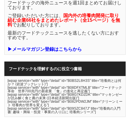
フードテックの海外ニュースを週1回まとめてお届けし
ております。
ご登録いただいた方には、
国内外の培養肉開発に取り
組む企業66社をまとめたレポート（全15ページ）を無
料
でお配りしております。
最新のフードテックニュースを逃したくない方におす
すめです。
▶メールマガジン登録はこちらから
フードテックを理解するのに役立つ書籍
[wpap service=”with” type=”detail” id=”B0BS2L8H3S” title=”培養肉とは何
か？ (岩波ブックレット)”]
[wpap service=”with” type=”detail” id=”B08DFXTMLB” title=”フードテック
革命 世界700兆円の新産業 「食」の進化と再定義”]
[wpap service=”with” type=”detail” id=”B08G7KDZDK” title=”マッキンゼー
が読み解く食と農の未来 (日本経済新聞出版)”]
[wpap service=”with” type=”detail” id=”B082PDW2JM” title=”クリーンミー
ト 培養肉が世界を変える”]
[wpap service=”with” type=”detail” id=”B09SZC847J” title=”培養肉の入門
書: 趣味・興味・投資・事業の入り口に 培養肉シリーズ”]