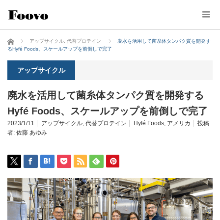
ホーム
アップサイクル
,
代替プロテイン
廃水を活用して菌糸体タンパク質を開発す
るHyfé Foods、スケールアップを前倒しで完了
アップサイクル
廃水を活用して菌糸体タンパク質を開発する
Hyfé Foods、スケールアップを前倒しで完了
2023/1/11
アップサイクル
,
代替プロテイン
Hyfé Foods
,
アメリカ
投稿
者:
佐藤 あゆみ