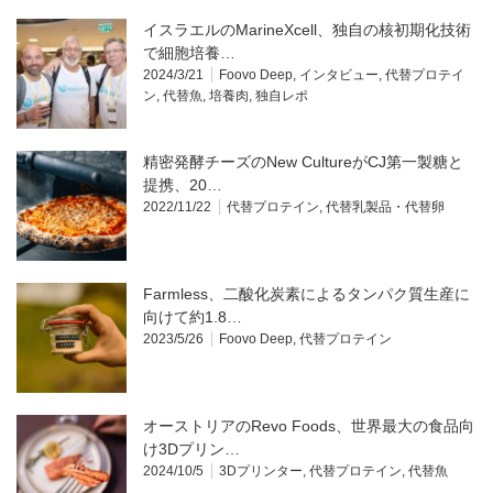
イスラエルのMarineXcell、独自の核初期化技術
で細胞培養…
2024/3/21
Foovo Deep
,
インタビュー
,
代替プロテイ
ン
,
代替魚
,
培養肉
,
独自レポ
精密発酵チーズのNew CultureがCJ第一製糖と
提携、20…
2022/11/22
代替プロテイン
,
代替乳製品・代替卵
Farmless、二酸化炭素によるタンパク質生産に
向けて約1.8…
2023/5/26
Foovo Deep
,
代替プロテイン
オーストリアのRevo Foods、世界最大の食品向
け3Dプリン…
2024/10/5
3Dプリンター
,
代替プロテイン
,
代替魚