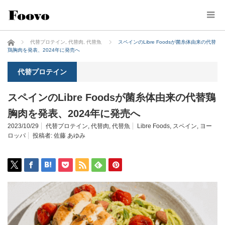
ホーム
代替プロテイン
,
代替肉
,
代替魚
スペインのLibre Foodsが菌糸体由来の代替
鶏胸肉を発表、2024年に発売へ
代替プロテイン
スペインのLibre Foodsが菌糸体由来の代替鶏
胸肉を発表、2024年に発売へ
2023/10/29
代替プロテイン
,
代替肉
,
代替魚
Libre Foods
,
スペイン
,
ヨー
ロッパ
投稿者:
佐藤 あゆみ