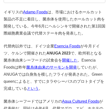
イギリスの
Adamo Foods
は、市場におけるホールカット
製品の不足に着目し、菌糸体を使用したホールカット肉を
開発している。今年6月にヘルシンキで開催された第1回国
際細胞農業会議で代替ステーキ肉を発表した。
代替肉以外では、ドイツ企業
Esencia Foods
が今月ドイ
ツ、ケルンで開催された
ANUGA 2023
で、欧州初となる
菌糸体由来シーフードの試食会を
開催した
。Esencia
Foodsは昨年
菌糸体由来のサーモンを開発
していたが、
ANUGAでは白身魚を模したフライが発表された。Green
queenによると、すでにタラやシーバスのプロトタイプを
完成している
という
。
菌糸体シーフードではアメリカの
Aqua Cultured Foods
が
代表的だ。同社は今年4月、代替マグロ、エビ、ホタテの