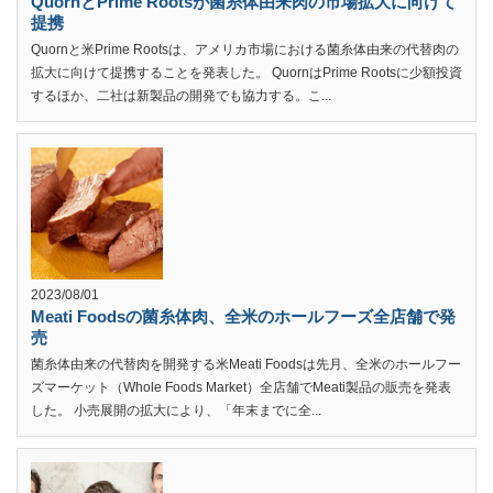
QuornとPrime Rootsが菌糸体由来肉の市場拡大に向けて
提携
Quornと米Prime Rootsは、アメリカ市場における菌糸体由来の代替肉の
拡大に向けて提携することを発表した。 QuornはPrime Rootsに少額投資
するほか、二社は新製品の開発でも協力する。こ...
2023/08/01
Meati Foodsの菌糸体肉、全米のホールフーズ全店舗で発
売
菌糸体由来の代替肉を開発する米Meati Foodsは先月、全米のホールフー
ズマーケット（Whole Foods Market）全店舗でMeati製品の販売を発表
した。 小売展開の拡大により、「年末までに全...