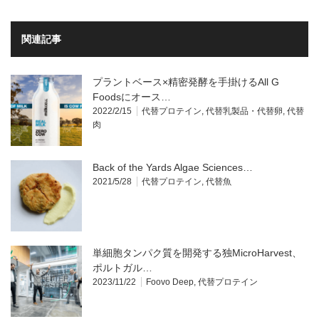
関連記事
プラントベース×精密発酵を手掛けるAll G
Foodsにオース…
2022/2/15
代替プロテイン
,
代替乳製品・代替卵
,
代替
肉
Back of the Yards Algae Sciences…
2021/5/28
代替プロテイン
,
代替魚
単細胞タンパク質を開発する独MicroHarvest、
ポルトガル…
2023/11/22
Foovo Deep
,
代替プロテイン