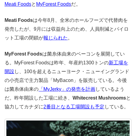
Meati Foods
と
MyForest Foods
だ。
Meati Foods
は今年8月、全米のホールフーズで代替肉を
発売したが、9月には収益向上のため、人員削減とパイロ
ット工場の閉鎖が
報じられた
。
MyForest Foods
は菌糸体由来のベーコンを展開してい
る。MyForest Foodsは昨年、年産約1300トンの
新工場を
開設
し、100を超えるニューヨーク・ニューイングランド
の小売店で主力製品「MyBacon」を販売している。今後
は菌糸体由来の
「MyJerky」の発売を計画
しているよう
だ。昨年開設した工場に続き、
Whitecrest Mushrooms
と
協力してカナダに
2番目となる工場開設も予定
している。