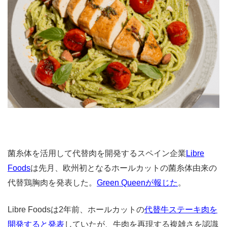
菌糸体を活用して代替肉を開発するスペイン企業
Libre
Foods
は先月、欧州初となるホールカットの菌糸体由来の
代替鶏胸肉を発表した。
Green Queenが報じた
。
Libre Foodsは2年前、ホールカットの
代替牛ステーキ肉を
開発すると発表
していたが、牛肉を再現する複雑さを認識