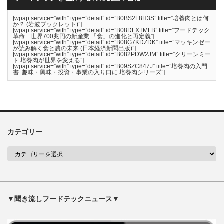
[wpap service=”with” type=”detail” id=”B0BS2L8H3S” title=”培養肉とは何
か？ (岩波ブックレット)”]
[wpap service=”with” type=”detail” id=”B08DFXTMLB” title=”フードテック
革命 世界700兆円の新産業 「食」の進化と再定義”]
[wpap service=”with” type=”detail” id=”B08G7KDZDK” title=”マッキンゼー
が読み解く食と農の未来 (日本経済新聞出版)”]
[wpap service=”with” type=”detail” id=”B082PDW2JM” title=”クリーンミー
ト 培養肉が世界を変える”]
[wpap service=”with” type=”detail” id=”B09SZC847J” title=”培養肉の入門
書: 趣味・興味・投資・事業の入り口に 培養肉シリーズ”]
カテゴリー
▼聞き流しフードテックニュース▼