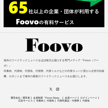
海外のフードテックニュースをほぼ毎日お届けする専門メディア『Foovo（フー
ボ）』
培養肉、代替肉、代替魚、代替卵、代替ミルクなどの代替タンパク質から次世代自販
機、ロボットまで海外の最新のフードテックニュースをお届けします。
X
Instagram
運営会社／運営者
会員制度「Foovo Deep」
会員ページ
ログインページ
広告サービス
培養肉
代替肉
代替乳製品・代替卵
代替魚