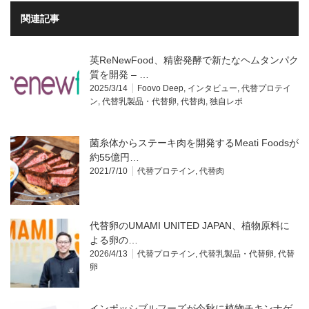
関連記事
英ReNewFood、精密発酵で新たなヘムタンパク
質を開発 – …
2025/3/14
Foovo Deep
,
インタビュー
,
代替プロテイ
ン
,
代替乳製品・代替卵
,
代替肉
,
独自レポ
菌糸体からステーキ肉を開発するMeati Foodsが
約55億円…
2021/7/10
代替プロテイン
,
代替肉
代替卵のUMAMI UNITED JAPAN、植物原料に
よる卵の…
2026/4/13
代替プロテイン
,
代替乳製品・代替卵
,
代替
卵
インポッシブルフーズが今秋に植物チキンナゲ