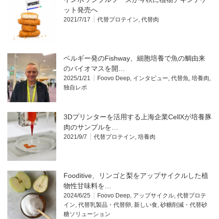
ット発売へ
2021/7/17
代替プロテイン
,
代替肉
ベルギー発のFishway、細胞培養で魚の鯛由来
のバイオマスを開…
2025/1/21
Foovo Deep
,
インタビュー
,
代替魚
,
培養肉
,
独自レポ
3Dプリンターを活用する上海企業CellXが培養豚
肉のサンプルを…
2021/9/7
代替プロテイン
,
培養肉
Fooditive、リンゴと梨をアップサイクルした植
物性甘味料を…
2024/6/25
Foovo Deep
,
アップサイクル
,
代替プロテ
イン
,
代替乳製品・代替卵
,
新しい食
,
砂糖削減・代替砂
糖ソリューション