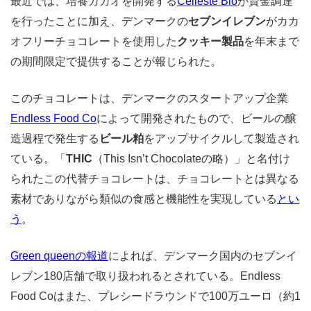
最近では、培養カカオを開発する
Celleste Bio
が資金調達
を行ったことに加え、デンマークの
セブンイレブン
がカカ
オフリーチョコレートを使用した
クッキー製品
を年末まで
の期間限定で提供することが報じられた。
このチョコレートは、デンマークのスタートアップ企業
Endless Food Co
によって開発されたもので、ビールの醸
造過程で発生する
ビール粕
をアップサイクルして製造され
ている。「
THIC
（This Isn’t Chocolateの略）」と名付け
られたこの代替チョコレートは、チョコレートとは異なる
素材でありながら類似の食感と機能性を実現している
とい
う
。
Green queenの報道
によれば、デンマーク国内のセブンイ
レブン180店舗で取り扱われるとされている。Endless
Food Coはまた、プレシードラウンドで100万ユーロ（約1