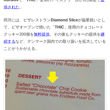
供された
。
同月には、ピザレストラン
Diamond Slice
が協業祝いとし
て、ピザオーブンで焼いた「
THIC
」使用のチョコレート
クッキー200個を
無料提供
。その後もクッキーの提供を
継
続する
など、デンマーク国内での取り扱いを拡大している
ことがうかがえる。