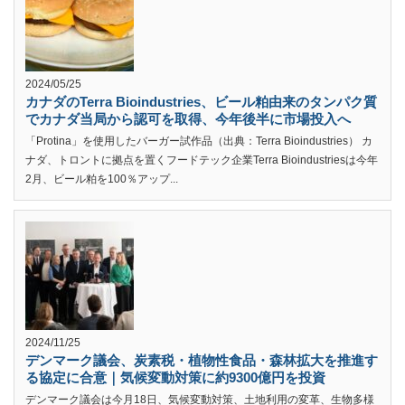
2024/05/25
カナダのTerra Bioindustries、ビール粕由来のタンパク質
でカナダ当局から認可を取得、今年後半に市場投入へ
「Protina」を使用したバーガー試作品（出典：Terra Bioindustries） カ
ナダ、トロントに拠点を置くフードテック企業Terra Bioindustriesは今年
2月、ビール粕を100％アップ...
2024/11/25
デンマーク議会、炭素税・植物性食品・森林拡大を推進す
る協定に合意｜気候変動対策に約9300億円を投資
デンマーク議会は今月18日、気候変動対策、土地利用の変革、生物多様