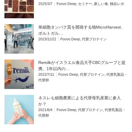
2025/3/7
Foovo Deep
,
セミナー
,
新しい食
,
独自レポ
単細胞タンパク質を開発する独MicroHarvest、
ポルトガル…
2023/11/22
Foovo Deep
,
代替プロテイン
Remilkがイスラエル食品大手CBCグループと提
携、1年以内の…
2022/7/11
Foovo Deep
,
代替プロテイン
,
代替乳製品・
代替卵
ネスレも細胞農業による代替母乳産業に参入
か？
2021/6/4
Foovo Deep
,
代替プロテイン
,
代替乳製品・
代替卵