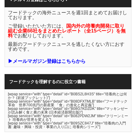
フードテックの海外ニュースを週1回まとめてお届けし
ております。
ご登録いただいた方には、
国内外の培養肉開発に取り
組む企業66社をまとめたレポート（全15ページ）を無
料
でお配りしております。
最新のフードテックニュースを逃したくない方におす
すめです。
▶メールマガジン登録はこちらから
フードテックを理解するのに役立つ書籍
[wpap service=”with” type=”detail” id=”B0BS2L8H3S” title=”培養肉とは何
か？ (岩波ブックレット)”]
[wpap service=”with” type=”detail” id=”B08DFXTMLB” title=”フードテック
革命 世界700兆円の新産業 「食」の進化と再定義”]
[wpap service=”with” type=”detail” id=”B08G7KDZDK” title=”マッキンゼー
が読み解く食と農の未来 (日本経済新聞出版)”]
[wpap service=”with” type=”detail” id=”B082PDW2JM” title=”クリーンミー
ト 培養肉が世界を変える”]
[wpap service=”with” type=”detail” id=”B09SZC847J” title=”培養肉の入門
書: 趣味・興味・投資・事業の入り口に 培養肉シリーズ”]