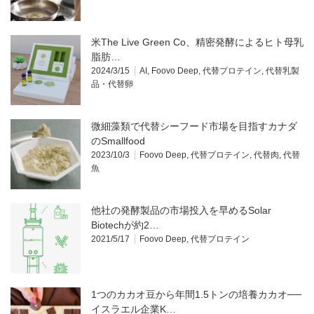
米The Live Green Co、精密発酵によるヒト母乳
脂肪…
2024/3/15
AI
,
Foovo Deep
,
代替プロテイン
,
代替乳製
品・代替卵
微細藻類で代替シーフード市場を目指すカナダ
のSmallfood
2023/10/3
Foovo Deep
,
代替プロテイン
,
代替肉
,
代替
魚
他社の発酵製品の市場投入を早めるSolar
Biotechが約2…
2021/5/17
Foovo Deep
,
代替プロテイン
1つのカカオ豆から年間1.5トンの培養カカオ──
イスラエル企業K…