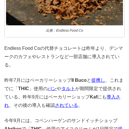
出典：Endless Food Co
Endless Food Coの代替チョコレートは昨年より、デンマ
ークのカフェやレストランなど一部店舗に導入されてい
る。
昨年7月にはベーカリーショップ
Il Buco
と
提携し
、これま
でに「
THIC
」使用の
パン
や
タルト
が期間限定で提供され
ている。昨年9月にはベーカリーショップ
Kaf
にも
導入さ
れ
、
その後の導入も確認
されている
。
今年9月には、コペンハーゲンのサンドイッチショップ
Abrikos
で「
THIC
」使用のアイスクリームが1日限定で
提