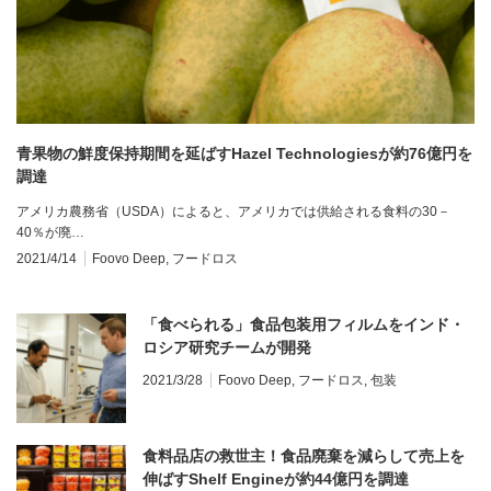
青果物の鮮度保持期間を延ばすHazel Technologiesが約76億円を
調達
アメリカ農務省（USDA）によると、アメリカでは供給される食料の30－
40％が廃…
2021/4/14
Foovo Deep
,
フードロス
「食べられる」食品包装用フィルムをインド・
ロシア研究チームが開発
2021/3/28
Foovo Deep
,
フードロス
,
包装
食料品店の救世主！食品廃棄を減らして売上を
伸ばすShelf Engineが約44億円を調達