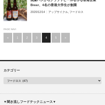
廃棄パンからクラフトビールを作る香港企業
Breer、4名の香港大学生が創業
2020/12/14
アップサイクル
,
フードロス
PAGE NAVI
«
1
2
3
4
5
»
カテゴリー
▼聞き流しフードテックニュース▼