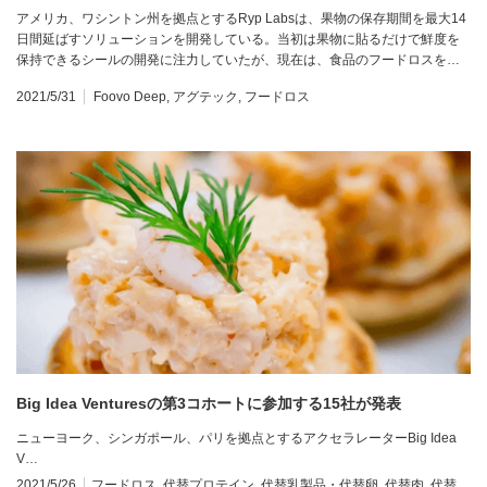
アメリカ、ワシントン州を拠点とするRyp Labsは、果物の保存期間を最大14
日間延ばすソリューションを開発している。当初は果物に貼るだけで鮮度を
保持できるシールの開発に注力していたが、現在は、食品のフードロスを…
2021/5/31
Foovo Deep
,
アグテック
,
フードロス
Big Idea Venturesの第3コホートに参加する15社が発表
ニューヨーク、シンガポール、パリを拠点とするアクセラレーターBig Idea
V…
2021/5/26
フードロス
,
代替プロテイン
,
代替乳製品・代替卵
,
代替肉
,
代替