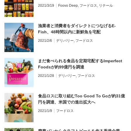
2021/3/19
Foovo Deep
,
フードロス
,
リテール
漁業者と消費者をダイレクトにつなげるE-
Fish、48時間以内に新鮮魚を宅配
2021/2/6
デリバリー
,
フードロス
まだ食べられる食品を定期宅配するImperfect
Foodsが約99億円を調達
2021/1/28
デリバリー
,
フードロス
食品ロスに取り組むToo Good To Goが約31億
円を調達、米国での進出拡大へ
2021/1/9
フードロス