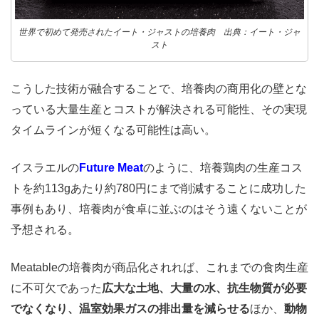
世界で初めて発売されたイート・ジャストの培養肉 出典：イート・ジャ
スト
こうした技術が融合することで、培養肉の商用化の壁とな
っている大量生産とコストが解決される可能性、その実現
タイムラインが短くなる可能性は高い。
イスラエルの
Future Meat
のように、培養鶏肉の生産コス
トを約113gあたり約780円にまで削減することに成功した
事例もあり、培養肉が食卓に並ぶのはそう遠くないことが
予想される。
Meatableの培養肉が商品化されれば、これまでの食肉生産
に不可欠であった
広大な土地、大量の水、抗生物質が必要
でなくなり、温室効果ガスの排出量を減らせる
ほか、
動物