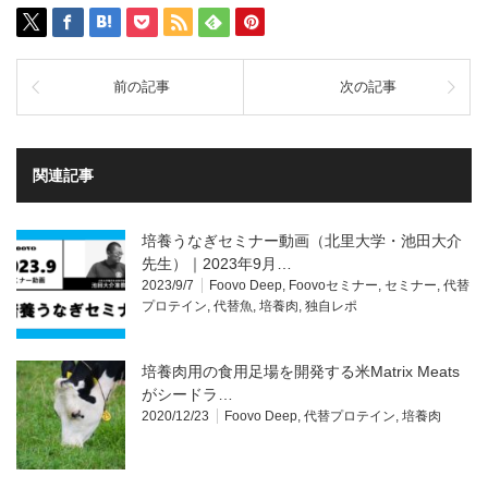
前の記事
次の記事
関連記事
培養うなぎセミナー動画（北里大学・池田大介
先生）｜2023年9月…
2023/9/7
Foovo Deep
,
Foovoセミナー
,
セミナー
,
代替
プロテイン
,
代替魚
,
培養肉
,
独自レポ
培養肉用の食用足場を開発する米Matrix Meats
がシードラ…
2020/12/23
Foovo Deep
,
代替プロテイン
,
培養肉