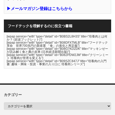
▶メールマガジン登録はこちらから
フードテックを理解するのに役立つ書籍
[wpap service=”with” type=”detail” id=”B0BS2L8H3S” title=”培養肉とは何
か？ (岩波ブックレット)”]
[wpap service=”with” type=”detail” id=”B08DFXTMLB” title=”フードテック
革命 世界700兆円の新産業 「食」の進化と再定義”]
[wpap service=”with” type=”detail” id=”B08G7KDZDK” title=”マッキンゼー
が読み解く食と農の未来 (日本経済新聞出版)”]
[wpap service=”with” type=”detail” id=”B082PDW2JM” title=”クリーンミー
ト 培養肉が世界を変える”]
[wpap service=”with” type=”detail” id=”B09SZC847J” title=”培養肉の入門
書: 趣味・興味・投資・事業の入り口に 培養肉シリーズ”]
カテゴリー