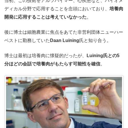
当初、この技術をアルツハイマー、心疾患など、バイオメ
ディカル分野で応用することを念頭においており、
培養肉
開発に応用することは考えていなかった
。
後に博士は細胞農業に焦点をあてた非営利団体ニューハー
ベストに勤務していた
Daan Luining
氏と知り合う。
博士は最初は培養肉に懐疑的だったが、
Luining氏との5
分ほどの会話で培養肉がもたらす可能性を確信
。