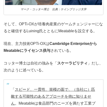
マーク・コッター博士 出典：ケインブリッジ大学
そして、OPTi-OXが培養肉産業のゲームチェンジャーにな
ると確信するLuining氏とともにMeatableを設立する。
現在、主力技術OPTi-OXは
Cambridge Enterpriseから
Meatableにライセンス供与
されている。
コッター博士は自社の強みを「
スケーラビリティ
」だし、
次のように述べている。
「
スピード、一貫性、規模の面で、（当社に）匹
敵する可能性のあるアプローチを他に知りませ
ん
。Meatableは食品部門のニーズを満たす工業プ