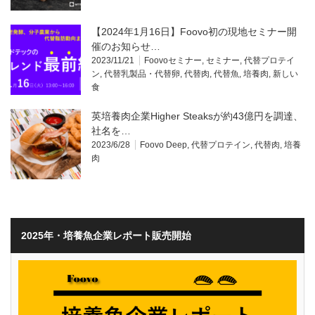
【2024年1月16日】Foovo初の現地セミナー開
催のお知らせ…
2023/11/21
Foovoセミナー
,
セミナー
,
代替プロテイ
ン
,
代替乳製品・代替卵
,
代替肉
,
代替魚
,
培養肉
,
新しい
食
英培養肉企業Higher Steaksが約43億円を調達、
社名を…
2023/6/28
Foovo Deep
,
代替プロテイン
,
代替肉
,
培養
肉
2025年・培養魚企業レポート販売開始