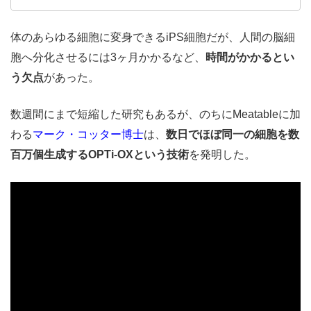
体のあらゆる細胞に変身できるiPS細胞だが、人間の脳細
胞へ分化させるには3ヶ月かかるなど、
時間がかかるとい
う欠点
があった。
数週間にまで短縮した研究もあるが、のちにMeatableに加
わる
マーク・コッター博士
は、
数日でほぼ同一の細胞を数
百万個生成するOPTi-OXという技術
を発明した。