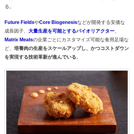
る。
Future Fields
や
Core Biogenesis
などが開発する安価な
成長因子、
大量生産を可能とするバイオリアクター
、
Matrix Meats
の企業ごとにカスタマイズ可能な食用足場な
ど、
培養肉の生産をスケールアップし、かつコストダウン
を実現する技術革新が進んでいる
。