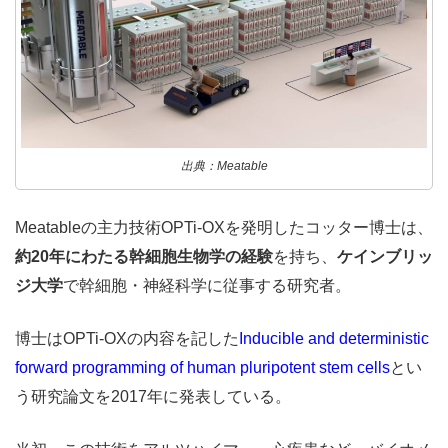
出典：Meatable
Meatableの主力技術OPTi-OXを発明したコッター博士は、
約20年にわたる幹細胞生物学の経験
を持ち、
ケインブリッ
ジ大学
で幹細胞・神経科学に従事する研究者。
博士はOPTi-OXの内容を記した
Inducible and deterministic
forward programming of human pluripotent stem cells
とい
う研究論文を2017年に発表している。