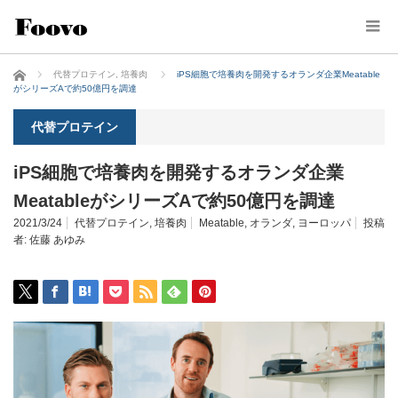
ホーム
代替プロテイン
,
培養肉
iPS細胞で培養肉を開発するオランダ企業Meatable
がシリーズAで約50億円を調達
代替プロテイン
iPS細胞で培養肉を開発するオランダ企業
MeatableがシリーズAで約50億円を調達
2021/3/24
代替プロテイン
,
培養肉
Meatable
,
オランダ
,
ヨーロッパ
投稿
者:
佐藤 あゆみ