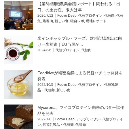
【第8回細胞農業会議レポート】問われる「出
口」の重要性、阪大は年…
2026/7/12
Foovo Deep
,
代替プロテイン
,
代替肉
,
代替
魚
,
培養肉
,
新しい食
,
独自レポ
,
現地レポート
米インポッシブル・フーズ、欧州市場進出に向
け一歩前進｜EU当局が…
2024/8/6
代替プロテイン
,
代替肉
Fooditiveが精密発酵による代替ハチミツ開発を
発表
2022/10/5
Foovo Deep
,
代替プロテイン
,
代替乳製
品・代替卵
,
新しい食
Mycorena、マイコプロテイン由来のバター試作
品を発表
2022/7/6
Foovo Deep
,
アップサイクル
,
代替プロテイ
ン
,
代替乳製品・代替卵
,
代替肉