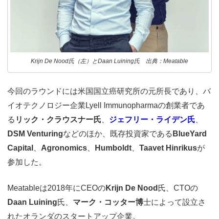
Krijn De Nood氏（左）とDaan Luining氏 出典：Meatable
今回のラウンドには米国国立癌研究所の元所長であり、バ
イオテクノロジー企業Lyell Immunopharmaの創業者であ
る
リック・クラウスナー氏
、
ジェフリー・ライデン氏
、
DSM Venturing
などのほか、既存投資家である
BlueYard
Capital
、
Agronomics
、
Humboldt
、
Taavet Hinrikus
が
参加した。
Meatableは2018年にCEOの
Krijn De Nood
氏、CTOの
Daan Luining
氏、
マーク・コッター博
士によって設立さ
れたオランダのスタートアップ企業。