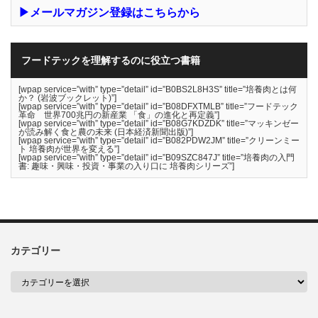
▶メールマガジン登録はこちらから
フードテックを理解するのに役立つ書籍
[wpap service=”with” type=”detail” id=”B0BS2L8H3S” title=”培養肉とは何
か？ (岩波ブックレット)”]
[wpap service=”with” type=”detail” id=”B08DFXTMLB” title=”フードテック
革命 世界700兆円の新産業 「食」の進化と再定義”]
[wpap service=”with” type=”detail” id=”B08G7KDZDK” title=”マッキンゼー
が読み解く食と農の未来 (日本経済新聞出版)”]
[wpap service=”with” type=”detail” id=”B082PDW2JM” title=”クリーンミー
ト 培養肉が世界を変える”]
[wpap service=”with” type=”detail” id=”B09SZC847J” title=”培養肉の入門
書: 趣味・興味・投資・事業の入り口に 培養肉シリーズ”]
カテゴリー