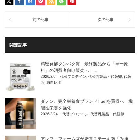
前の記事
次の記事
関連記事
精密発酵タンパク質、最終製品から「単一原
料」の消費者向け販売へ｜…
2026/3/6
代替プロテイン
,
代替乳製品・代替卵
,
代替
卵
,
独自レポ
ダノン、完全栄養食ブランドHuelを買収へ 機
能性栄養を強化
2026/3/24
代替プロテイン
,
代替乳製品・代替卵
アレフ・ファームズが培養ステーキ肉「Petit