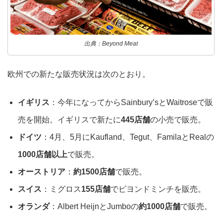
出典：Beyond Meat
欧州での新たな販売状況は次のとおり。
イギリス
：今年になってからSainbury’sとWaitroseで販
売を開始。イギリスで新たに
445店舗
の小売で販売。
ドイツ
：4月、5月にKaufland、Tegut、FamilaとRealの
1000店舗以上
で販売。
オーストリア
：
約1500店舗
で販売。
スイス
：ミグロス
155店舗
でビヨンドミンチを販売。
オランダ
：Albert HeijnとJumboの
約1000店舗
で販売。