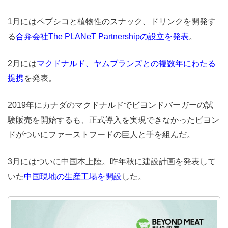
1月にはペプシコと植物性のスナック、ドリンクを開発す
る
合弁会社The PLANeT Partnershipの設立を発表
。
2月には
マクドナルド、ヤムブランズとの複数年にわたる
提携
を発表。
2019年にカナダのマクドナルドでビヨンドバーガーの試
験販売を開始するも、正式導入を実現できなかったビヨン
ドがついにファーストフードの巨人と手を組んだ。
3月にはついに中国本上陸。昨年秋に建設計画を発表して
いた
中国現地の生産工場を開設
した。