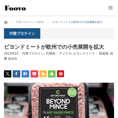
ホーム
代替プロテイン
,
代替肉
ビヨンドミートが欧州での小売展開を拡大
代替プロテイン
ビヨンドミートが欧州での小売展開を拡大
2021/4/15
代替プロテイン
,
代替肉
アメリカ
,
ビヨンドミート
投稿者:
佐
藤 あゆみ