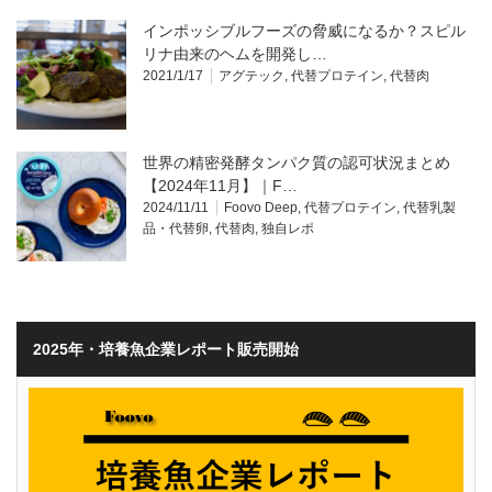
インポッシブルフーズの脅威になるか？スピル
リナ由来のヘムを開発し…
2021/1/17
アグテック
,
代替プロテイン
,
代替肉
世界の精密発酵タンパク質の認可状況まとめ
【2024年11月】｜F…
2024/11/11
Foovo Deep
,
代替プロテイン
,
代替乳製
品・代替卵
,
代替肉
,
独自レポ
2025年・培養魚企業レポート販売開始