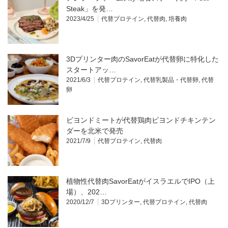
Steak」を発…
2023/4/25
代替プロテイン
,
代替肉
,
培養肉
3Dプリンター肉のSavorEatが代替卵に特化した
スタートアッ…
2021/6/3
代替プロテイン
,
代替乳製品・代替卵
,
代替
卵
ビヨンドミートが代替鶏肉ビヨンドチキンテン
ダーを北米で発売
2021/7/9
代替プロテイン
,
代替肉
植物性代替肉SavorEatがイスラエルでIPO（上
場）、202…
2020/12/7
3Dプリンター
,
代替プロテイン
,
代替肉