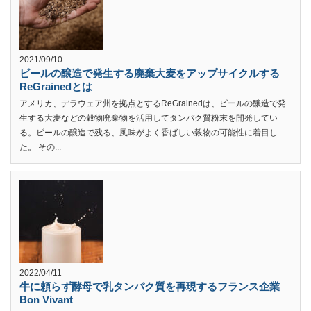
2021/09/10
ビールの醸造で発生する廃棄大麦をアップサイクルする
ReGrainedとは
アメリカ、デラウェア州を拠点とするReGrainedは、ビールの醸造で発
生する大麦などの穀物廃棄物を活用してタンパク質粉末を開発してい
る。ビールの醸造で残る、風味がよく香ばしい穀物の可能性に着目し
た。 その...
2022/04/11
牛に頼らず酵母で乳タンパク質を再現するフランス企業
Bon Vivant