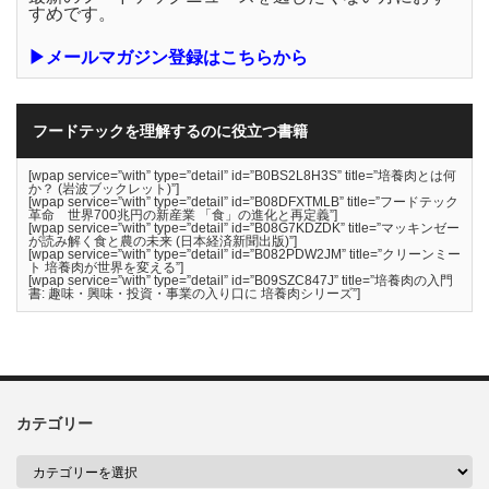
すめです。
▶メールマガジン登録はこちらから
フードテックを理解するのに役立つ書籍
[wpap service=”with” type=”detail” id=”B0BS2L8H3S” title=”培養肉とは何
か？ (岩波ブックレット)”]
[wpap service=”with” type=”detail” id=”B08DFXTMLB” title=”フードテック
革命 世界700兆円の新産業 「食」の進化と再定義”]
[wpap service=”with” type=”detail” id=”B08G7KDZDK” title=”マッキンゼー
が読み解く食と農の未来 (日本経済新聞出版)”]
[wpap service=”with” type=”detail” id=”B082PDW2JM” title=”クリーンミー
ト 培養肉が世界を変える”]
[wpap service=”with” type=”detail” id=”B09SZC847J” title=”培養肉の入門
書: 趣味・興味・投資・事業の入り口に 培養肉シリーズ”]
カテゴリー