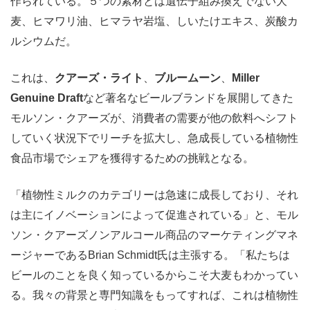
作られている。５つの素材とは遺伝子組み換えでない大
麦、ヒマワリ油、ヒマラヤ岩塩、しいたけエキス、炭酸カ
ルシウムだ。
これは、
クアーズ・ライト
、
ブルームーン
、
Miller
Genuine Draft
など著名なビールブランドを展開してきた
モルソン・クアーズが、消費者の需要が他の飲料へシフト
していく状況下でリーチを拡大し、急成長している植物性
食品市場でシェアを獲得するための挑戦となる。
「植物性ミルクのカテゴリーは急速に成長しており、それ
は主にイノベーションによって促進されている」と、モル
ソン・クアーズノンアルコール商品のマーケティングマネ
ージャーであるBrian Schmidt氏は主張する。「私たちは
ビールのことを良く知っているからこそ大麦もわかってい
る。我々の背景と専門知識をもってすれば、これは植物性