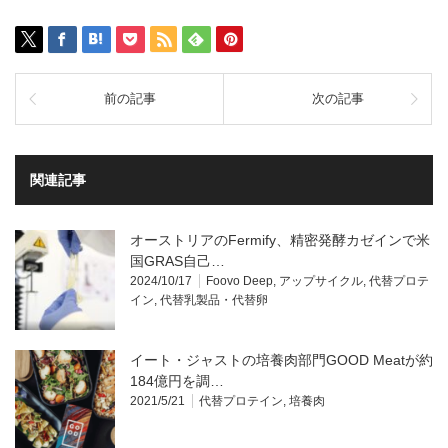
前の記事
次の記事
関連記事
オーストリアのFermify、精密発酵カゼインで米
国GRAS自己…
2024/10/17
Foovo Deep
,
アップサイクル
,
代替プロテ
イン
,
代替乳製品・代替卵
イート・ジャストの培養肉部門GOOD Meatが約
184億円を調…
2021/5/21
代替プロテイン
,
培養肉