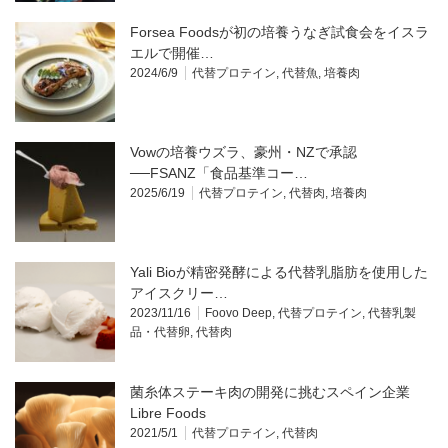
Forsea Foodsが初の培養うなぎ試食会をイスラ
エルで開催…
2024/6/9
代替プロテイン
,
代替魚
,
培養肉
Vowの培養ウズラ、豪州・NZで承認
──FSANZ「食品基準コー…
2025/6/19
代替プロテイン
,
代替肉
,
培養肉
Yali Bioが精密発酵による代替乳脂肪を使用した
アイスクリー…
2023/11/16
Foovo Deep
,
代替プロテイン
,
代替乳製
品・代替卵
,
代替肉
菌糸体ステーキ肉の開発に挑むスペイン企業
Libre Foods
2021/5/1
代替プロテイン
,
代替肉