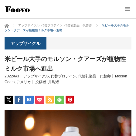
ホーム
アップサイクル
,
代替プロテイン
,
代替乳製品・代替卵
米ビール大手のモル
ソン・クアーズが植物性ミルク市場へ進出
アップサイクル
米ビール大手のモルソン・クアーズが植物性
ミルク市場へ進出
2022/6/3
アップサイクル
,
代替プロテイン
,
代替乳製品・代替卵
Molson
Coors
,
アメリカ
投稿者:
井島渚