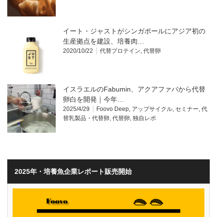
イート・ジャストがシンガポールにアジア初の
生産拠点を建設、培養肉…
2020/10/22
代替プロテイン
,
代替卵
イスラエルのFabumin、アクアファバから代替
卵白を開発｜今年…
2025/4/29
Foovo Deep
,
アップサイクル
,
セミナー
,
代
替乳製品・代替卵
,
代替卵
,
独自レポ
2025年・培養魚企業レポート販売開始