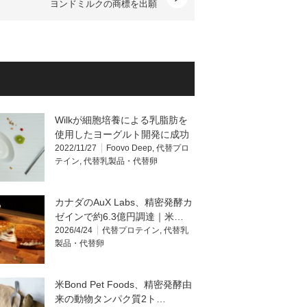
ヨンドミルクの商標を出願
Wilkが細胞培養による乳脂肪を
使用したヨーグルト開発に成功
2022/11/27
Foovo Deep
,
代替プロ
テイン
,
代替乳製品・代替卵
カナダのAuX Labs、精密発酵カ
ゼインで約6.3億円調達｜米…
2026/4/24
代替プロテイン
,
代替乳
製品・代替卵
米Bond Pet Foods、精密発酵由
来の動物タンパク質2ト…