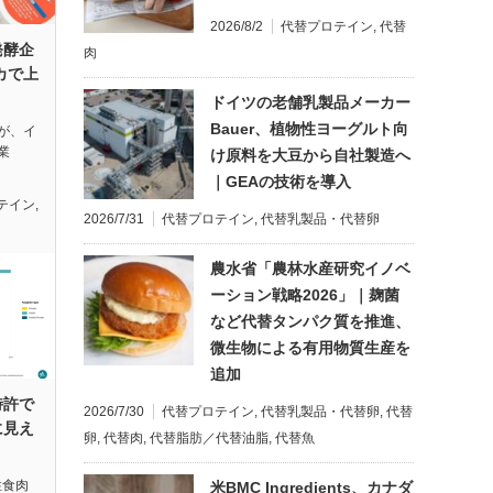
2026/8/2
代替プロテイン
,
代替
発酵企
肉
リカで上
ドイツの老舗乳製品メーカー
Bauer、植物性ヨーグルト向
lsが、イ
業
け原料を大豆から自社製造へ
｜GEAの技術を導入
テイン
,
2026/7/31
代替プロテイン
,
代替乳製品・代替卵
農水省「農林水産研究イノベ
ーション戦略2026」｜麹菌
など代替タンパク質を推進、
微生物による有用物質生産を
追加
特許で
2026/7/30
代替プロテイン
,
代替乳製品・代替卵
,
代替
に見え
卵
,
代替肉
,
代替脂肪／代替油脂
,
代替魚
性食肉
米BMC Ingredients、カナダ