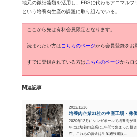
地元の微細藻類を活用し、FBSに代わるアニマルフ
という培養肉生産の課題に取り組んでいる。
ここから先は有料会員限定となります。
読まれたい方は
こちらのページ
から会員登録をお
すでに登録されている方は
こちらのページ
からロ
関連記事
2022/11/16
培養肉企業21社の生産工場・稼働
2020年12月にシンガポールで培養肉が世
年には培養肉企業に1年間で集まった投資
在、これらの資金は生産施設建設...