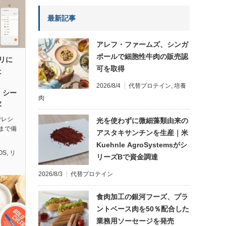
最新記事
アレフ・ファームズ、シンガ
ポールで細胞性牛肉の販売認
プリに
可を取得
た
2026/8/4
代替プロテイン
,
培養
、シー
肉
求
でレシ
光を使わずに微細藻類由来の
まで備
アスタキサンチンを生産｜米
Kuehnle AgroSystemsがシ
OS
,
リ
リーズBで資金調達
2026/8/3
代替プロテイン
食肉加工の銀河フーズ、プラ
ントベース肉を50％配合した
業務用ソーセージを発売