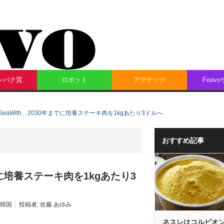
ンパク質
ロボット
アグテック
Foov
eaWith、2030年までに培養ステーキ肉を1kgあたり3ドルへ
おすすめ記事
でに培養ステーキ肉を1kgあたり3
韓国
投稿者:
佐藤 あゆみ
ネスレはコルビオ