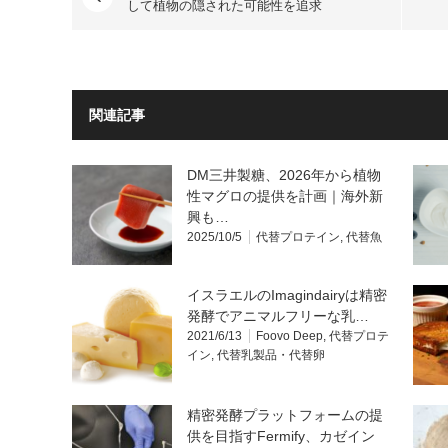
して植物の隠された可能性を追求
関連記事
DM三井製糖、2026年から植物
性マグロの提供を計画｜海外新
興も…
2025/10/5
代替プロテイン
,
代替魚
イスラエルのImagindairyは精密
発酵でアニマルフリーな乳…
2021/6/13
Foovo Deep
,
代替プロテ
イン
,
代替乳製品・代替卵
精密発酵プラットフォームの提
供を目指すFermify、カゼイン