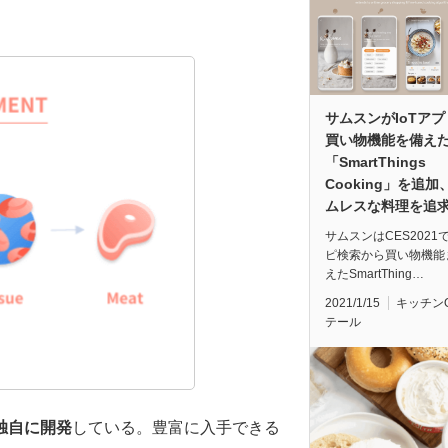
サムスンがIoTア
買い物機能を備え
「SmartThings
Cooking」を追加
ムレスな料理を追
サムスンはCES2021
ピ検索から買い物機能
えたSmartThing…
2021/1/15
キッチン
テール
独自に開発
している。豊富に入手できる