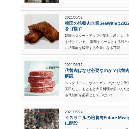
2021/05/08
韓国の培養肉企業SeaWithは2
を目指す
韓国のスタートアップ企業SeaWithは
を続けている。 藻類をベースとする独
に培養肉を販売する企業になる可能...
2021/06/17
代替肉はなぜ必要なのか？代替
解説
ベジタリアン、ヴィーガンでないなら代
国民だし、もともと大豆料理が多いんだ
も代替肉を必要としていないで...
2021/06/24
イスラエルの培養肉Future M
に開設