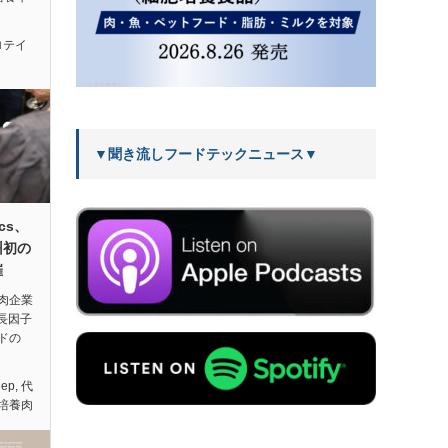
ロテイ
▼聞き流しフードテックニュース▼
ics、
州初の
催
肉企業
長因子
ドの
eep
,
代
培養肉