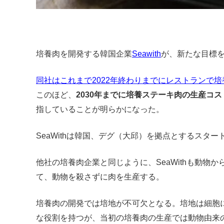
培養肉を開発する韓国企業
Seawith
が、新たな目標
同社はこれまで2022年終わりまでにレストランで
このほど、
2030年までに培養ステーキ肉の生産コス
指していることが明らかになった。
SeaWithは韓国、デグ（大邱）を拠点とするスター
他社の培養肉企業と同じように、SeaWithも動物
て、動物を殺さずに肉を生産する。
培養肉の開発では培地が不可欠となる。培地は細胞
な役割を持つが、当初の培養肉の生産では動物由来の