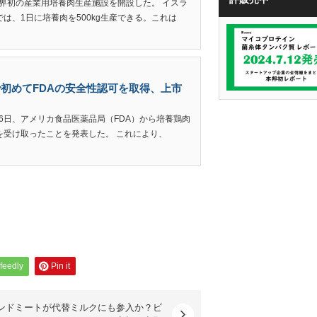
tが世界初の産業用培養肉生産施設を開設した。 イスラ
は、1日に培養肉を500kg生産できる。これは
世界で初めてFDAの安全性認可を取得、上市
sは16日、アメリカ食品医薬品局（FDA）から培養鶏肉
を受け取ったことを発表した。 これにより、
feedly
Pin it
ンドミートが代替ミルクにも参入か？ビ