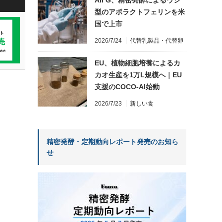
型のアポラクトフェリンを米
国で上市
2026/7/24
代替乳製品・代替卵
EU、植物細胞培養によるカ
カオ生産を1万L規模へ｜EU
支援のCOCO-AI始動
2026/7/23
新しい食
精密発酵・定期動向レポート発売のお知ら
せ