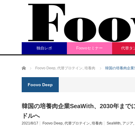
独自レポ
Foovoセミナー
代替タ
ホーム
Foovo Deep
,
代替プロテイン
,
培養肉
韓国の培養肉企業S
Foovo Deep
韓国の培養肉企業SeaWith、2030年ま
ドルへ
2021/8/17
Foovo Deep
,
代替プロテイン
,
培養肉
SeaWith
,
アジア
,