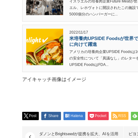
イスラエルの培養肉企業Future Mea
エル、レホヴォトに開設されたこの施設で
5000個分のハンバーガーに...
2022/11/17
米培養肉UPSIDE Foodsが
に向けて躍進
アメリカの培養肉企業UPSIDE Food
の安全性について「異議なし」のレター
UPSIDE FoodsはFDA...
アイキャッチ画像はイメージ
Post
Share
Hatena
Pocket
RSS
ダノンとBrightseedが提携を拡大、AIを活用
ビヨ