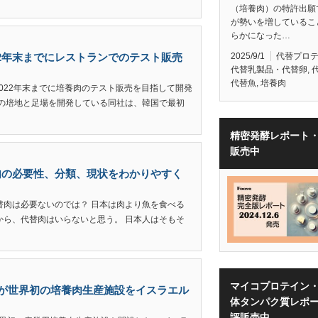
（培養肉）の特許出願
が勢いを増しているこ
らかになった…
2025/9/1
代替プロ
022年末までにレストランでのテスト販売
代替乳製品・代替卵
,
代替魚
,
培養肉
、2022年末までに培養肉のテスト販売を目指して開発
自の培地と足場を開発している同社は、韓国で最初
精密発酵レポート
販売中
肉の必要性、分類、現状をわかりやすく
替肉は必要ないのでは？ 日本は肉より魚を食べる
から、代替肉はいらないと思う。 日本人はそもそ
マイコプロテイン
eatが世界初の培養肉生産施設をイスラエル
体タンパク質レポ
評販売中