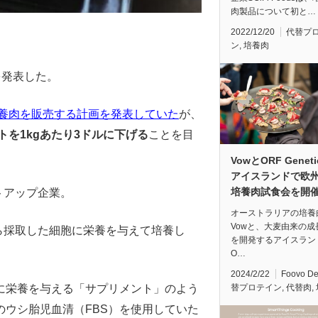
肉製品について初と…
2022/12/20
代替プ
ン
,
培養肉
を発表した。
培養肉を販売する計画を発表していた
が、
トを1kgあたり3ドルに下げる
ことを目
VowとORF Genet
アイスランドで欧
培養肉試食会を開
トアップ企業。
オーストラリアの培養
Vowと、大麦由来の成
から採取した細胞に栄養を与えて培養し
を開発するアイスラン
O…
2024/2/22
Foovo D
に栄養を与える「サプリメント」のよう
替プロテイン
,
代替肉
,
ウシ胎児血清（FBS）を使用していた