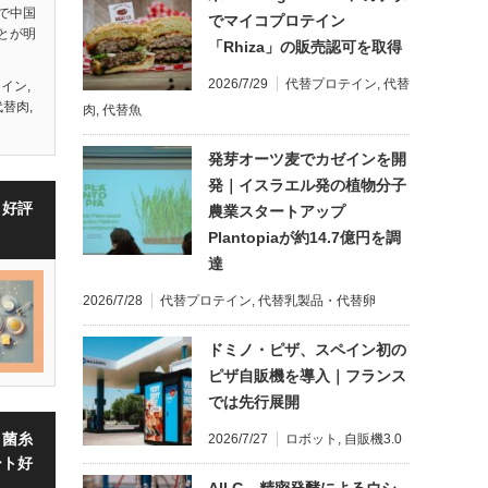
で中国
でマイコプロテイン
とが明
「Rhiza」の販売認可を取得
2026/7/29
代替プロテイン
,
代替
テイン
,
代替肉
,
肉
,
代替魚
発芽オーツ麦でカゼインを開
発｜イスラエル発の植物分子
・好評
農業スタートアップ
Plantopiaが約14.7億円を調
達
2026/7/28
代替プロテイン
,
代替乳製品・代替卵
ドミノ・ピザ、スペイン初の
ピザ自販機を導入｜フランス
では先行展開
・菌糸
2026/7/27
ロボット
,
自販機3.0
ート好
All G、精密発酵によるウシ