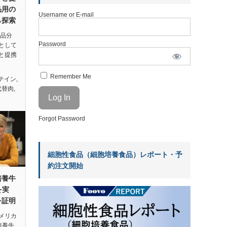
品用の
Username or E-mail
ら探索
品分
Password
として
と提携
Remember Me
テイン
,
代替肉
,
Forgot Password
細胞性食品（細胞培養食品）レポート・予
約注文開始
が培養牛
を実
を証明
メリカ
、培養牛