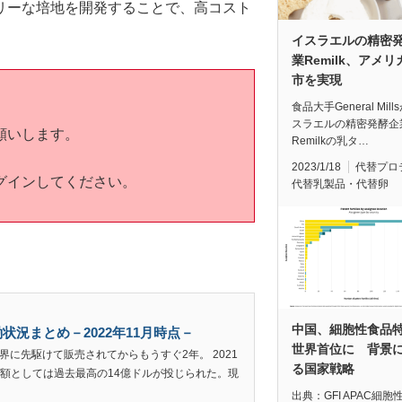
リーな培地を開発することで、高コスト
イスラエルの精密
業Remilk、アメ
市を実現
食品大手General Mil
スラエルの精密発酵企
願いします。
Remilkの乳タ…
2023/1/18
代替プロ
グインしてください。
代替乳製品・代替卵
中国、細胞性食品
状況まとめ－2022年11月時点－
世界首位に 背景
界に先駆けて販売されてからもうすぐ2年。 2021
る国家戦略
額としては過去最高の14億ドルが投じられた。現
出典：GFI APAC細胞