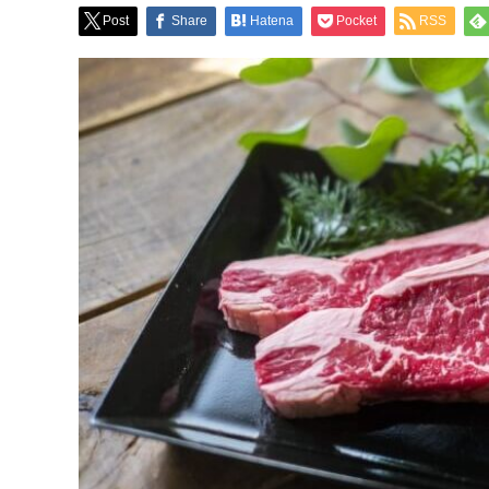
Post
Share
Hatena
Pocket
RSS