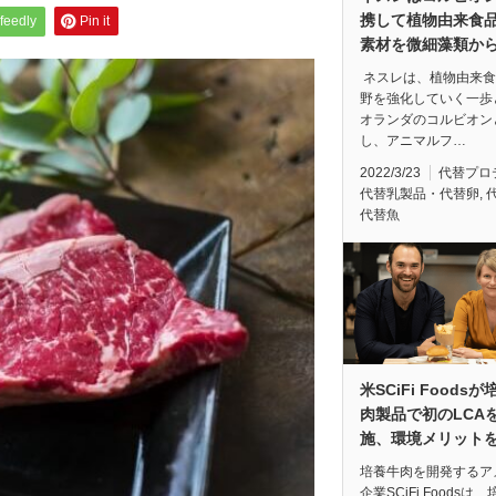
携して植物由来食
feedly
Pin it
素材を微細藻類か
ネスレは、植物由来食
野を強化していく一歩
オランダのコルビオン
し、アニマルフ…
2022/3/23
代替プロ
代替乳製品・代替卵
,
代替魚
米SCiFi Foods
肉製品で初のLCA
施、環境メリット
培養牛肉を開発するア
企業SCiFi Foodsは