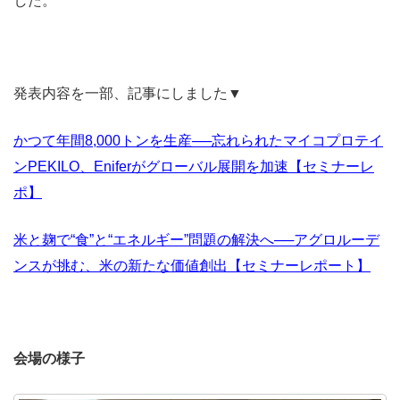
した。
発表内容を一部、記事にしました▼
かつて年間8,000トンを生産──忘れられたマイコプロテイ
ンPEKILO、Eniferがグローバル展開を加速【セミナーレ
ポ】
米と麹で“食”と“エネルギー”問題の解決へ──アグロルーデ
ンスが挑む、米の新たな価値創出【セミナーレポート】
会場の様子