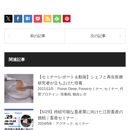
前の記事
次の記事
関連記事
【セミナーレポート＆動画】シェフと再生医療
研究者が立ち上げた培養…
2021/11/5
Foovo Deep
,
Foovoセミナー
,
セミナー
,
代
替プロテイン
,
培養肉
,
独自レポ
【5/29】持続可能な畜産業に向けた江田畜産の
挑戦｜畜産セミナー…
2024/5/9
アグテック
,
セミナー