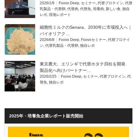
2026/1/9
Foovo Deep
,
セミナー
,
代替プロテイン
,
代替
乳製品・代替卵
,
代替肉
,
代替魚
,
培養肉
,
新しい食
,
独自
レポ
,
現地レポート
細胞性ミルクのSenara、2030年に市場投入へ｜
バイオリアク…
2026/6/8
Foovo Deep
,
Foovoセミナー
,
代替プロテイ
ン
,
代替乳製品・代替卵
,
独自レポ
東京農大、エリンギで代替ホタテ貝柱を開発
製品化へ向けパートナー…
2026/2/25
Foovo Deep
,
セミナー
,
代替プロテイン
,
代
替魚
,
独自レポ
2025年・培養魚企業レポート販売開始