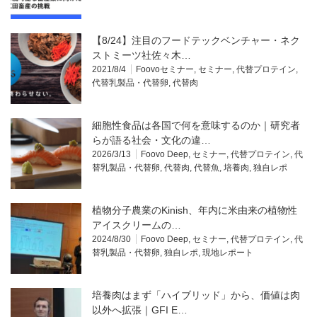
【8/24】注目のフードテックベンチャー・ネク
ストミーツ社佐々木…
2021/8/4
Foovoセミナー
,
セミナー
,
代替プロテイン
,
代替乳製品・代替卵
,
代替肉
細胞性食品は各国で何を意味するのか｜研究者
らが語る社会・文化の違…
2026/3/13
Foovo Deep
,
セミナー
,
代替プロテイン
,
代
替乳製品・代替卵
,
代替肉
,
代替魚
,
培養肉
,
独自レポ
植物分子農業のKinish、年内に米由来の植物性
アイスクリームの…
2024/8/30
Foovo Deep
,
セミナー
,
代替プロテイン
,
代
替乳製品・代替卵
,
独自レポ
,
現地レポート
培養肉はまず「ハイブリッド」から、価値は肉
以外へ拡張｜GFI E…