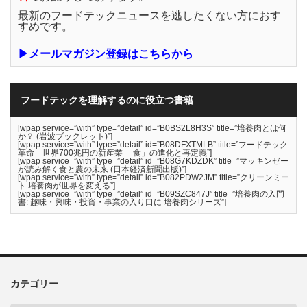
最新のフードテックニュースを逃したくない方におす
すめです。
▶メールマガジン登録はこちらから
フードテックを理解するのに役立つ書籍
[wpap service=”with” type=”detail” id=”B0BS2L8H3S” title=”培養肉とは何
か？ (岩波ブックレット)”]
[wpap service=”with” type=”detail” id=”B08DFXTMLB” title=”フードテック
革命 世界700兆円の新産業 「食」の進化と再定義”]
[wpap service=”with” type=”detail” id=”B08G7KDZDK” title=”マッキンゼー
が読み解く食と農の未来 (日本経済新聞出版)”]
[wpap service=”with” type=”detail” id=”B082PDW2JM” title=”クリーンミー
ト 培養肉が世界を変える”]
[wpap service=”with” type=”detail” id=”B09SZC847J” title=”培養肉の入門
書: 趣味・興味・投資・事業の入り口に 培養肉シリーズ”]
カテゴリー