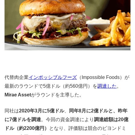
代替肉企業
インポッシブルフーズ
（Impossible Foods）が
最新のラウンドで5億ドル（約560億円）を
調達した
。
Mirae Asset
がラウンドを主導した。
同社は
2020年3月に5億ドル
、
同年8月に2億ドルと、昨年
に7億ドルを調達
。今回の資金調達により
調達総額は20億
ドル（約2200億円）
となり、評価額は競合のビヨンドミ