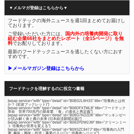
▼メルマガ登録はこちらから▼
フードテックの海外ニュースを週1回まとめてお届けし
ております。
ご登録いただいた方には、
国内外の培養肉開発に取り
組む企業66社をまとめたレポート（全15ページ）を無
料
でお配りしております。
最新のフードテックニュースを逃したくない方におす
すめです。
▶メールマガジン登録はこちらから
フードテックを理解するのに役立つ書籍
[wpap service=”with” type=”detail” id=”B0BS2L8H3S” title=”培養肉とは何
か？ (岩波ブックレット)”]
[wpap service=”with” type=”detail” id=”B08DFXTMLB” title=”フードテック
革命 世界700兆円の新産業 「食」の進化と再定義”]
[wpap service=”with” type=”detail” id=”B08G7KDZDK” title=”マッキンゼー
が読み解く食と農の未来 (日本経済新聞出版)”]
[wpap service=”with” type=”detail” id=”B082PDW2JM” title=”クリーンミー
ト 培養肉が世界を変える”]
[wpap service=”with” type=”detail” id=”B09SZC847J” title=”培養肉の入門
書: 趣味・興味・投資・事業の入り口に 培養肉シリーズ”]