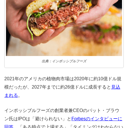
出典：インポッシブルフーズ
2021年のアメリカの植物肉市場は2020年に約10億ドル規
模だったが、2027年までに約26億ドルに成長すると
見込
まれる
。
インポッシブルフーズの創業者兼CEOのパット・ブラウ
ン氏はIPOは「避けられない」と
Forbesのインタビューに
回答
、「ある時点で上場する」「タイミングはわからない