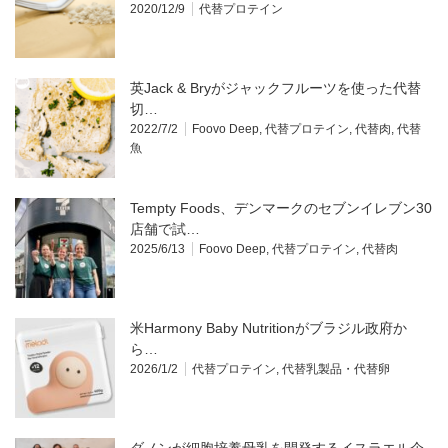
2020/12/9
代替プロテイン
英Jack & Bryがジャックフルーツを使った代替
切…
2022/7/2
Foovo Deep
,
代替プロテイン
,
代替肉
,
代替
魚
Tempty Foods、デンマークのセブンイレブン30
店舗で試…
2025/6/13
Foovo Deep
,
代替プロテイン
,
代替肉
米Harmony Baby Nutritionがブラジル政府か
ら…
2026/1/2
代替プロテイン
,
代替乳製品・代替卵
ダノンが細胞培養母乳を開発するイスラエル企