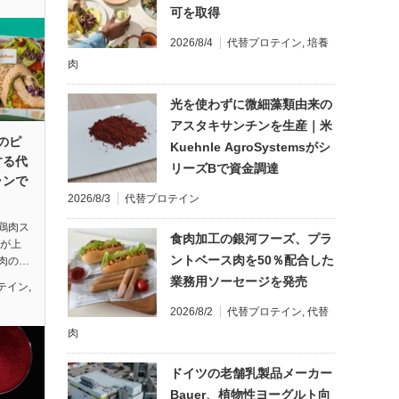
可を取得
2026/8/4
代替プロテイン
,
培養
肉
光を使わずに微細藻類由来の
アスタキサンチンを生産｜米
dのピ
Kuehnle AgroSystemsがシ
する代
リーズBで資金調達
ランで
2026/8/3
代替プロテイン
鶏肉ス
食肉加工の銀河フーズ、プラ
dが上
ントベース肉を50％配合した
肉の…
業務用ソーセージを発売
テイン
,
2026/8/2
代替プロテイン
,
代替
肉
ドイツの老舗乳製品メーカー
Bauer、植物性ヨーグルト向