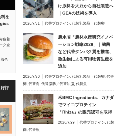
け原料を大豆から自社製造へ
｜GEAの技術を導入
色料を
gics
2026/7/31
代替プロテイン
,
代替乳製品・代替卵
農水省「農林水産研究イノベ
赤色着
ーション戦略2026」｜麹菌
ーク企
など代替タンパク質を推進、
微生物による有用物質生産を
,
着色
追加
2026/7/30
代替プロテイン
,
代替乳製品・代替卵
,
代替
卵
,
代替肉
,
代替脂肪／代替油脂
,
代替魚
・好評
米BMC Ingredients、カナダ
でマイコプロテイン
「Rhiza」の販売認可を取得
2026/7/29
代替プロテイン
,
代替
肉
,
代替魚