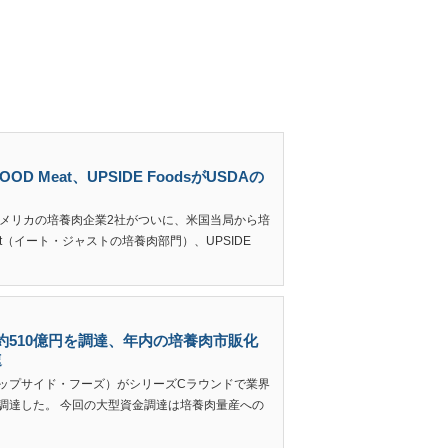
Meat、UPSIDE FoodsがUSDAの
更新 アメリカの培養肉企業2社がついに、米国当局から培
at（イート・ジャストの培養肉部門）、UPSIDE
大の約510億円を調達、年内の培養肉市販化
速
s（アップサイド・フーズ）がシリーズCラウンドで業界
を調達した。 今回の大型資金調達は培養肉量産への