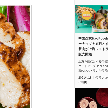
中国企業HaoFoo
ーナッツを原料と
替肉が上海レスト
販売開始
上海を拠点とする代替
タートアップHaoFoo
海のレストランと代替
2021/4/18
代替プロ
代替肉