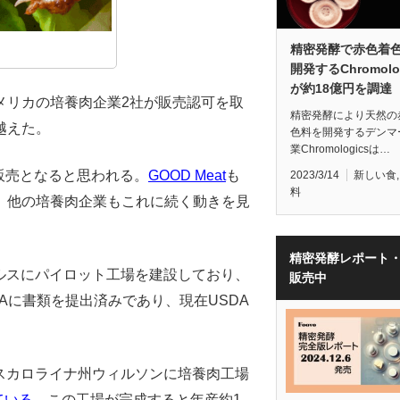
精密発酵で赤色着
開発するChromolo
が約18億円を調達
メリカの培養肉企業2社が販売認可を取
精密発酵により天然の
越えた。
色料を開発するデンマ
業Chromologicsは…
販売となると思われる。
GOOD Meat
も
2023/3/14
新しい食
料
。他の培養肉企業もこれに続く動きを見
精密発酵レポート
ルスにパイロット工場を建設しており、
販売中
Aに書類を提出済みであり、現在USDA
スカロライナ州ウィルソンに培養肉工場
ている
。この工場が完成すると年産約1