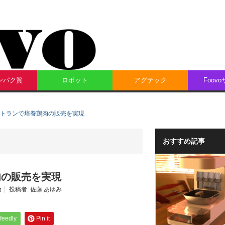
ンパク質
ロボット
アグテック
Foov
米レストランで培養鶏肉の販売を実現
おすすめ記事
鶏肉の販売を実現
カ
投稿者:
佐藤 あゆみ
feedly
Pin it