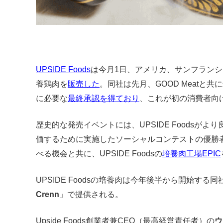
UPSIDE Foods
は今月1日、アメリカ、サンフラン
養鶏肉を
販売した
。同社は先月、GOOD Meatと
に必要な
最終承認を得ており
、これが初の消費者向
歴史的な発売イベントには、UPSIDE Foodsが
価するために実施したソーシャルコンテストの優勝
べる機会と共に、UPSIDE Foodsの
培養肉工場EPIC
UPSIDE Foodsの培養肉は今年後半から開始す
Crenn
」で提供される。
Upside Foods創業者兼CEO（最高経営責任者）の
ウ