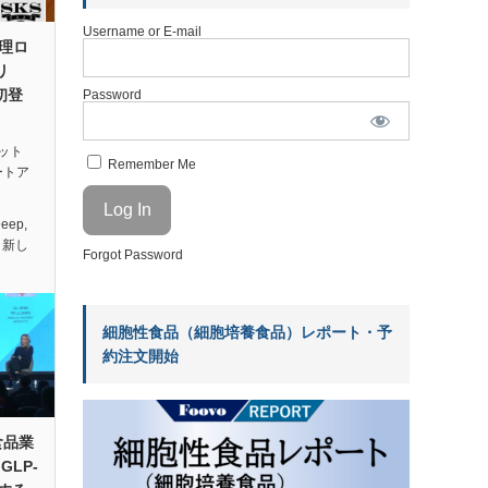
Username or E-mail
料理ロ
リ
初登
Password
ット
Remember Me
ートア
Deep
,
,
新し
Forgot Password
細胞性食品（細胞培養食品）レポート・予
約注文開始
食品業
GLP-