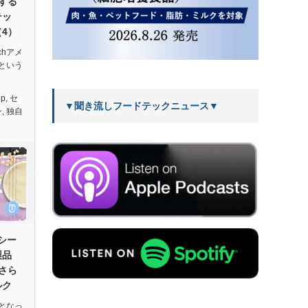
する
テッ
4）
echアメ
という
ep
,
セ
▼聞き流しフードテックニュース▼
ン
,
独自
たシー
製品
をさら
ルク
となっ