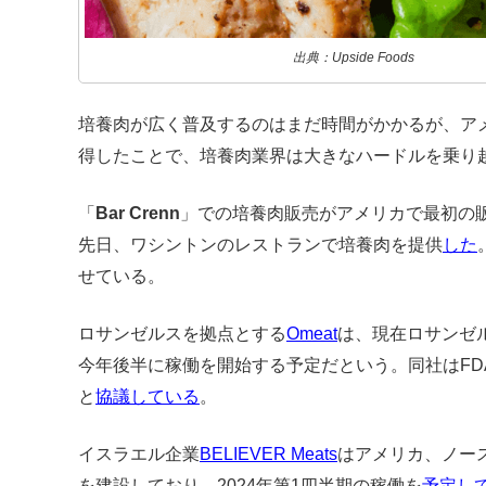
出典：Upside Foods
培養肉が広く普及するのはまだ時間がかかるが、ア
得したことで、培養肉業界は大きなハードルを乗り
「
Bar Crenn
」での培養肉販売がアメリカで最初の
先日、ワシントンのレストランで培養肉を提供
した
せている。
ロサンゼルスを拠点とする
Omeat
は、現在ロサンゼ
今年後半に稼働を開始する予定だという。同社はFD
と
協議している
。
イスラエル企業
BELIEVER Meats
はアメリカ、ノー
を建設しており、2024年第1四半期の稼働を
予定し