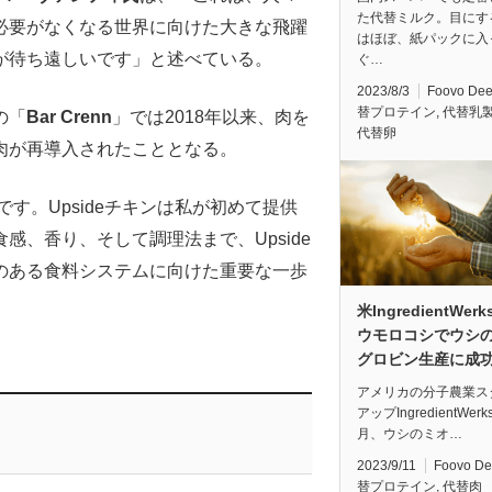
た代替ミルク。目にす
必要がなくなる世界に向けた大きな飛躍
はほぼ、紙パックに入
が待ち遠しいです」と述べている。
ぐ…
2023/8/3
Foovo De
替プロテイン
,
代替乳
の「
Bar Crenn
」では2018年以来、肉を
代替卵
肉が再導入されたこととなる。
す。Upsideチキンは私が初めて提供
、香り、そして調理法まで、Upside
のある食料システムに向けた重要な一歩
米IngredientWer
ウモロコシでウシ
グロビン生産に成
アメリカの分子農業ス
アップIngredientWerk
月、ウシのミオ…
2023/9/11
Foovo D
替プロテイン
,
代替肉