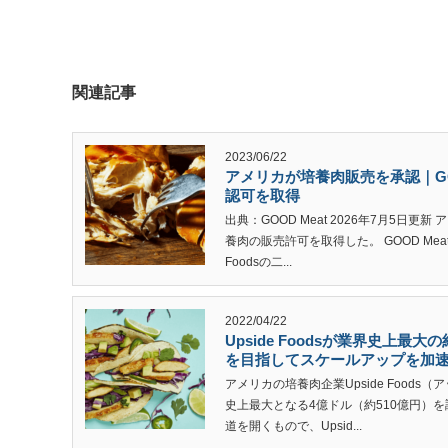
関連記事
2023/06/22
アメリカが培養肉販売を承認｜GOOD 
認可を取得
出典：GOOD Meat 2026年7月5日
養肉の販売許可を取得した。 GOOD Me
Foodsの二...
2022/04/22
Upside Foodsが業界史上最
を目指してスケールアップを加
アメリカの培養肉企業Upside Food
史上最大となる4億ドル（約510億円）
道を開くもので、Upsid...