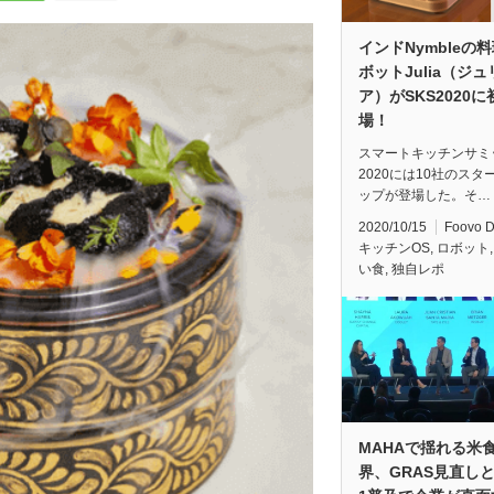
インドNymbleの
ボットJulia（ジュ
ア）がSKS2020に
場！
スマートキッチンサミ
2020には10社のスタ
ップが登場した。そ…
2020/10/15
Foovo 
キッチンOS
,
ロボット
い食
,
独自レポ
MAHAで揺れる米
界、GRAS見直しと