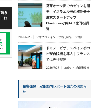
発芽オーツ麦でカゼインを開
発｜イスラエル発の植物分子
・菌糸
農業スタートアップ
ート好
Plantopiaが約14.7億円を調
達
2026/7/28
代替プロテイン
,
代替乳製品・代替卵
ドミノ・ピザ、スペイン初の
ピザ自販機を導入｜フランス
では先行展開
2026/7/27
ロボット
,
自販機3.0
精密発酵・定期動向レポート発売のお知ら
せ