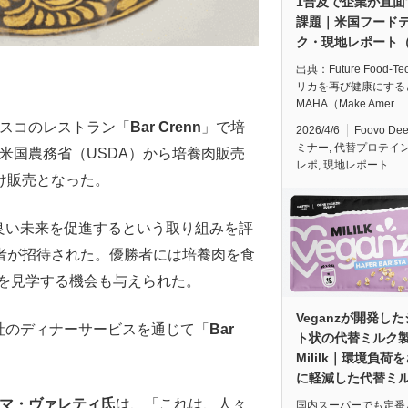
1普及で企業が直面
課題｜米国フード
ク・現地レポート（
出典：Future Food-T
リカを再び健康にする
MAHA（Make Amer…
シスコのレストラン「
Bar Crenn
」で培
2026/4/6
Foovo De
ミナー
,
代替プロテイ
共に米国農務省（USDA）から培養肉販売
レポ
,
現地レポート
け販売となった。
より良い未来を促進するという取り組みを評
者が招待された。優勝者には培養肉を食
を見学する機会も与えられた。
Veganzが開発し
る同社のディナーサービスを通じて「
Bar
ト状の代替ミルク
Mililk｜環境負荷
に軽減した代替ミ
マ・ヴァレティ氏
は、「これは、人々
国内スーパーでも定番