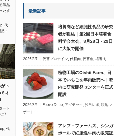
る製品
最新記事
ったす
ep
,
代
培養肉など細胞性食品の研究
製品・
者が集結｜第2回日本培養食
料学会大会、8月28日・29日
に大阪で開催
2026/8/7
代替プロテイン
,
代替肉
,
代替魚
,
培養肉
植物工場のOishii Farm、日
本でいちごを年内販売へ｜都
ksがト
内に研究開発センターを正式
のミオ
開設
功
2026/8/6
Foovo Deep
,
アグテック
,
独自レポ
,
現地レ
タート
ポート
sは7
アレフ・ファームズ、シンガ
eep
,
代
ポールで細胞性牛肉の販売認