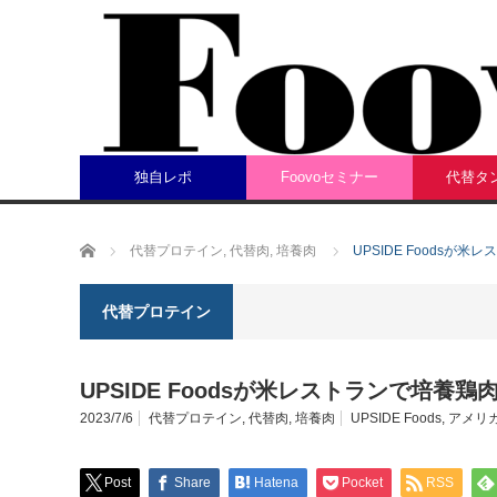
独自レポ
Foovoセミナー
代替タ
ホーム
代替プロテイン
,
代替肉
,
培養肉
UPSIDE Foodsが
代替プロテイン
UPSIDE Foodsが米レストランで培養
2023/7/6
代替プロテイン
,
代替肉
,
培養肉
UPSIDE Foods
,
アメリ
Post
Share
Hatena
Pocket
RSS