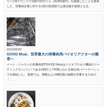
リーズBラウンドで3億4700万ドル（約394億円）を調達したことを発表
した。培養肉企業に対する1回の投資額では過去最大規模となる。 ...
2022/05/29
GOOD Meat、世界最大の培養肉用バイオリアクターの製
造へ
イート・ジャストの培養肉部門GOOD Meatはバイオプロセス機器のリー
ディングカンパニーであるABECと7年間にわたる独占的パートナーシッ
プを締結した。 提携では、鶏類および哺乳類の細胞を培養するための
「...