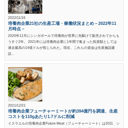
2022/11/16
培養肉企業21社の生産工場・稼働状況まとめ－2022年11
月時点－
2020年12月にシンガポールで培養肉が世界に先駆けて販売されてからも
うすぐ2年。 2021年には培養肉企業に1年間で集まった投資額としては
過去最高の14億ドルが投じられた。現在、これらの資金は生産施設建
設...
2021/12/21
培養肉企業フューチャーミートが約394億円を調達、生産
コストを110gあたり1.7ドルに削減
イスラエルの培養肉企業Future Meat（フューチャーミート）は20日、シ