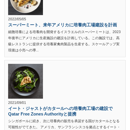
2022/05/05
スーパーミート、来年アメリカに培養肉工場建設を計画
細胞培養による培養肉を開発するイスラエルのスーパーミートは、2023
年後半にアメリカに生産施設の建設を計画している。この施設では、高
級レストランに提供する培養家禽肉製品を生産する。スケールアップ実
現後は小売への導...
2021/09/01
イート・ジャストがカタールへの培養肉工場の建設で
Qatar Free Zones Authorityと提携
シンガポールに続き、次に培養肉の販売を承認する国がカタールとなる
可能性がでてきた。 アメリカ、サンフランシスコを拠点とするイート・