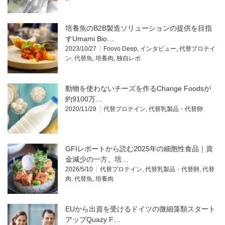
培養魚のB2B製造ソリューションの提供を目指
すUmami Bio…
2023/10/27
Foovo Deep
,
インタビュー
,
代替プロテイ
ン
,
代替魚
,
培養肉
,
独自レポ
動物を使わないチーズを作るChange Foodsが
約9100万…
2020/11/28
代替プロテイン
,
代替乳製品・代替卵
GFIレポートから読む2025年の細胞性食品｜資
金減少の一方、培…
2026/5/10
代替プロテイン
,
代替乳製品・代替卵
,
代替
肉
,
代替魚
,
培養肉
EUから出資を受けるドイツの微細藻類スタート
アップQuazy F…