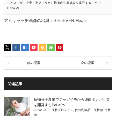
ジャストが、中東・北アフリカに培養肉生産施設を建設することで、
Doha Ve...
アイキャッチ画像の出典：BELIEVER Meats
前の記事
次の記事
関連記事
植物分子農業でジャガイモから卵白タンパク質
を開発するPoLoPo…
2024/3/31
代替プロテイン
,
代替乳製品・代替卵
,
代替
卵