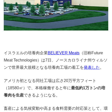
イスラエルの培養肉企業
BELIEVER Meats
（旧称Future
Meat Technologies）は7日、ノースカロライナ州ウィルソ
ンで世界最大規模となる培養肉工場の着工を
発表した
。
アメリカ初となる同社工場は広さ20万平方フィート
（18580㎡）で、本格稼働すると年に
最低約1万トンの培
養肉を生産
できるようになる。
畜産による気候変動や高まる食料需要の対応策として、環