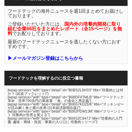
フードテックの海外ニュースを週1回まとめてお届けし
ております。
ご登録いただいた方には、
国内外の培養肉開発に取り
組む企業66社をまとめたレポート（全15ページ）を無
料
でお配りしております。
最新のフードテックニュースを逃したくない方におす
すめです。
▶メールマガジン登録はこちらから
フードテックを理解するのに役立つ書籍
[wpap service=”with” type=”detail” id=”B0BS2L8H3S” title=”培養肉とは何
か？ (岩波ブックレット)”]
[wpap service=”with” type=”detail” id=”B08DFXTMLB” title=”フードテック
革命 世界700兆円の新産業 「食」の進化と再定義”]
[wpap service=”with” type=”detail” id=”B08G7KDZDK” title=”マッキンゼー
が読み解く食と農の未来 (日本経済新聞出版)”]
[wpap service=”with” type=”detail” id=”B082PDW2JM” title=”クリーンミー
ト 培養肉が世界を変える”]
[wpap service=”with” type=”detail” id=”B09SZC847J” title=”培養肉の入門
書: 趣味・興味・投資・事業の入り口に 培養肉シリーズ”]