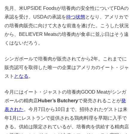
先月、米UPSIDE Foodsが培養肉の安全性についてFDAの
承認を受け、USDAの承認を
待つ状態
となり、アメリカで
の培養肉販売に向けて大きな前進を遂げた。こうした状況
から、BELIEVER Meatsの培養肉が食卓に並ぶ日はそう遠
くはないだろう。
シンガポールで培養肉が販売されてから2年。これまでに
販売認可を取得した唯一の企業はアメリカのイート・ジャ
スト
となる
。
今月にはイート・ジャストの培養肉GOOD Meatがシンガ
ポールの精肉店
Huber’s Butchery
で発売されることが
発
表された
。今月7日から10日まで、招待されたゲストは来
年1月にレストランで提供される鶏肉料理を早期に入手で
きる。供給は限定されているが、培養肉を供給する精肉店