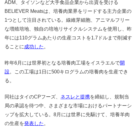
ADM、タイソンなど大手食品企業から出資を受ける
BELIEVER Meatsは、培養肉業界をリードする主力企業の
1つとして注目されている。線維芽細胞、アニマルフリー
な増殖培地、独自の培地リサイクルシステムを使用し、昨
年には110グラムあたりの生産コストを1.7ドルまで削減す
ることに
成功した
。
昨年6月には世界初となる培養肉工場をイスラエルで
開
設
。この工場は1日に500キログラムの培養肉を生産でき
る。
同社はタイのCPフーズ、
ネスレと提携
を締結し、規制当
局の承認を待つ中、さまざまな市場におけるパートナーシ
ップを拡大している。8月には世界に先駆けて、培養羊肉
の生産を
発表した
。