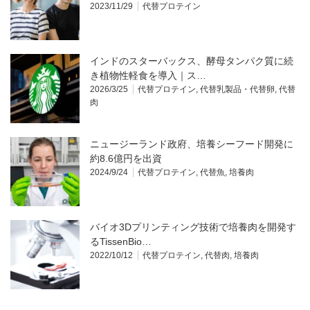
2023/11/29
代替プロテイン
インドのスターバックス、酵母タンパク質に続
き植物性軽食を導入｜ス…
2026/3/25
代替プロテイン
,
代替乳製品・代替卵
,
代替
肉
ニュージーランド政府、培養シーフード開発に
約8.6億円を出資
2024/9/24
代替プロテイン
,
代替魚
,
培養肉
バイオ3Dプリンティング技術で培養肉を開発す
るTissenBio…
2022/10/12
代替プロテイン
,
代替肉
,
培養肉