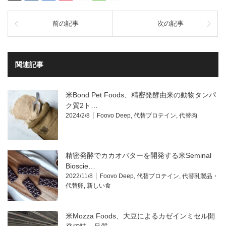
前の記事
次の記事
関連記事
米Bond Pet Foods、精密発酵由来の動物タンパ
ク質2ト…
2024/2/8
Foovo Deep
,
代替プロテイン
,
代替肉
精密発酵でカカオバターを開発する米Seminal
Bioscie…
2022/11/8
Foovo Deep
,
代替プロテイン
,
代替乳製品・
代替卵
,
新しい食
米Mozza Foods、大豆によるカゼインミセル開