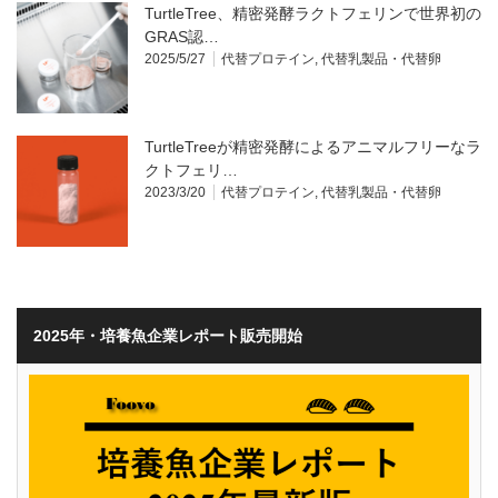
TurtleTree、精密発酵ラクトフェリンで世界初の
GRAS認…
2025/5/27
代替プロテイン
,
代替乳製品・代替卵
TurtleTreeが精密発酵によるアニマルフリーなラ
クトフェリ…
2023/3/20
代替プロテイン
,
代替乳製品・代替卵
2025年・培養魚企業レポート販売開始