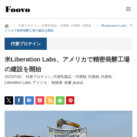
ホーム
代替プロテイン
,
代替乳製品・代替卵
,
代替肉
,
代替魚
米Liberation Labs、ア
メリカで精密発酵工場の建設を開始
代替プロテイン
米Liberation Labs、アメリカで精密発酵工場
の建設を開始
2023/7/20
代替プロテイン
,
代替乳製品・代替卵
,
代替肉
,
代替魚
Liberation Labs
,
アメリカ
投稿者:
佐藤 あゆみ