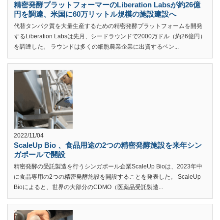
精密発酵プラットフォーマーのLiberation Labsが約26億
円を調達、米国に60万リットル規模の施設建設へ
代替タンパク質を大量生産するための精密発酵プラットフォームを開発
するLiberation Labsは先月、シードラウンドで2000万ドル（約26億円）
を調達した。 ラウンドは多くの細胞農業企業に出資するベン...
2022/11/04
ScaleUp Bio 、食品用途の2つの精密発酵施設を来年シン
ガポールで開設
精密発酵の受託製造を行うシンガポール企業ScaleUp Bioは、2023年中
に食品専用の2つの精密発酵施設を開設することを発表した。 ScaleUp
Bioによると、世界の大部分のCDMO（医薬品受託製造...