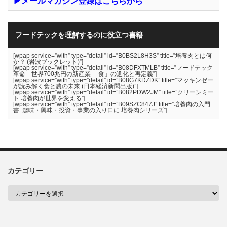
▶メールマガジン登録はこちらから
フードテックを理解するのに役立つ書籍
[wpap service=”with” type=”detail” id=”B0BS2L8H3S” title=”培養肉とは何
か？ (岩波ブックレット)”]
[wpap service=”with” type=”detail” id=”B08DFXTMLB” title=”フードテック
革命 世界700兆円の新産業 「食」の進化と再定義”]
[wpap service=”with” type=”detail” id=”B08G7KDZDK” title=”マッキンゼー
が読み解く食と農の未来 (日本経済新聞出版)”]
[wpap service=”with” type=”detail” id=”B082PDW2JM” title=”クリーンミー
ト 培養肉が世界を変える”]
[wpap service=”with” type=”detail” id=”B09SZC847J” title=”培養肉の入門
書: 趣味・興味・投資・事業の入り口に 培養肉シリーズ”]
カテゴリー