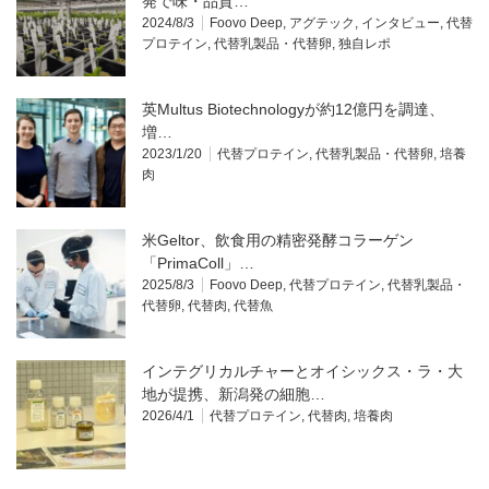
発で味・品質…
2024/8/3
Foovo Deep
,
アグテック
,
インタビュー
,
代替
プロテイン
,
代替乳製品・代替卵
,
独自レポ
英Multus Biotechnologyが約12億円を調達、
増…
2023/1/20
代替プロテイン
,
代替乳製品・代替卵
,
培養
肉
米Geltor、飲食用の精密発酵コラーゲン
「PrimaColl」…
2025/8/3
Foovo Deep
,
代替プロテイン
,
代替乳製品・
代替卵
,
代替肉
,
代替魚
インテグリカルチャーとオイシックス・ラ・大
地が提携、新潟発の細胞…
2026/4/1
代替プロテイン
,
代替肉
,
培養肉