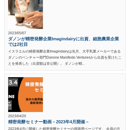
2023/05/07
ダノンが精密発酵企業Imagindairyに出資、細胞農業企業
では2社目
イスラエルの精密発酵企業Imagindairyは先月、大手乳業メーカーである
ダノンのベンチャー部門Danone Manifesto Venturesから出資を受けたこ
とを発表した（出資額は非公開）。 ダノンが精...
2023/04/20
精密発酵セミナー動画－2023年4月開催－
2023年4月に開催した精密発酵セミナーの視聴用ページです。 会員の方