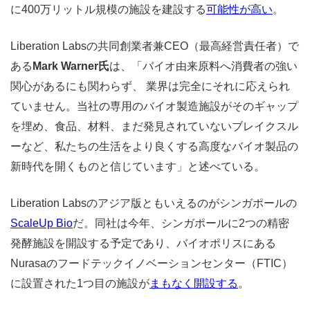
に400万リットル規模の施設を建設する
可能性が高い
。
Liberation Labsの共同創業者兼CEO（最高経営責任者）で
ある
Mark Warner氏
は、「バイオ由来原料へ消費者の強い
関心があるにも関わらず、 業界は完全にそれに応えられ
ていません。当社の専用のバイオ製造施設がそのギャップ
を埋め、食品、材料、まだ発見されていないブレイクスル
ーなど、私たちの生活をより良くする高度なバイオ製品の
新時代を開くものと信じています」と述べている。
Liberation Labsのアジア版ともいえるのがシンガポールの
ScaleUp Bio
だ。同社は今年、シンガポールに2つの精密
発酵施設を開設する予定であり、バイオポリスにある
Nurasaのフードテックイノベーションセンター（FTIC）
に設置された1つ目の施設が
まもなく開設する
。