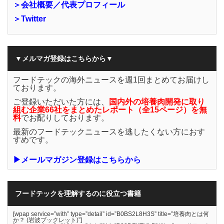
＞会社概要／代表プロフィール
＞Twitter
▼メルマガ登録はこちらから▼
フードテックの海外ニュースを週1回まとめてお届けし
ております。
ご登録いただいた方には、
国内外の培養肉開発に取り
組む企業66社をまとめたレポート（全15ページ）を無
料
でお配りしております。
最新のフードテックニュースを逃したくない方におす
すめです。
▶メールマガジン登録はこちらから
フードテックを理解するのに役立つ書籍
[wpap service=”with” type=”detail” id=”B0BS2L8H3S” title=”培養肉とは何
か？ (岩波ブックレット)”]