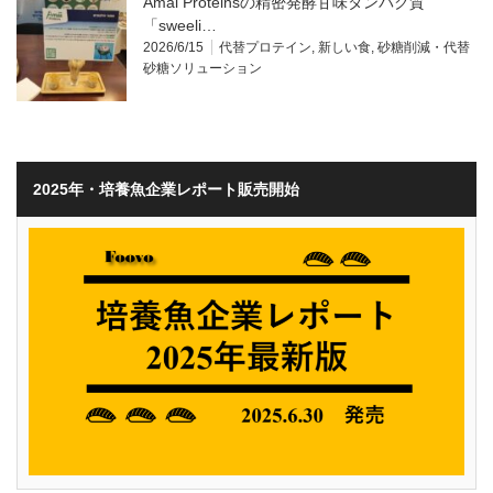
Amai Proteinsの精密発酵甘味タンパク質
「sweeli…
2026/6/15
代替プロテイン
,
新しい食
,
砂糖削減・代替
砂糖ソリューション
2025年・培養魚企業レポート販売開始