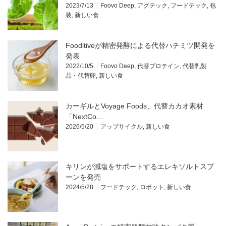
2023/7/13
Foovo Deep
,
アグテック
,
フードテック
,
包
装
,
新しい食
Fooditiveが精密発酵による代替ハチミツ開発を
発表
2022/10/5
Foovo Deep
,
代替プロテイン
,
代替乳製
品・代替卵
,
新しい食
カーギルとVoyage Foods、代替カカオ素材
「NextCo…
2026/5/20
アップサイクル
,
新しい食
キリンが減塩をサポートするエレキソルトスプ
ーンを発売
2024/5/28
フードテック
,
ロボット
,
新しい食