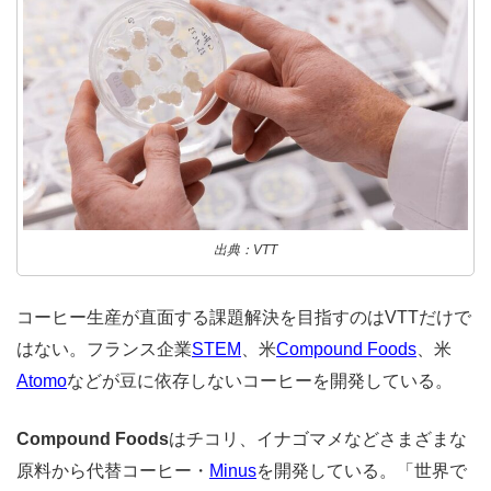
出典：VTT
コーヒー生産が直面する課題解決を目指すのはVTTだけで
はない。フランス企業
STEM
、米
Compound Foods
、米
Atomo
などが豆に依存しないコーヒーを開発している。
Compound Foods
はチコリ、イナゴマメなどさまざまな
原料から代替コーヒー・
Minus
を開発している。
「世界で