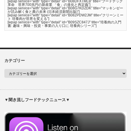
[wpap service=”with” type=”detail” id=”B08DFXTMLB” title=”フードテック
革命 世界700兆円の新産業 「食」の進化と再定義”]
[wpap service=”with” type=”detail” id=”B08G7KDZDK” title=”マッキンゼー
が読み解く食と農の未来 (日本経済新聞出版)”]
[wpap service=”with” type=”detail” id=”B082PDW2JM” title=”クリーンミー
ト 培養肉が世界を変える”]
[wpap service=”with” type=”detail” id=”B09SZC847J” title=”培養肉の入門
書: 趣味・興味・投資・事業の入り口に 培養肉シリーズ”]
カテゴリー
▼聞き流しフードテックニュース▼