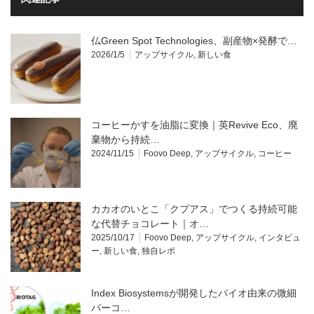
仏Green Spot Technologies、副産物×発酵で…
2026/1/5
アップサイクル
,
新しい食
コーヒーかすを油脂に変換｜英Revive Eco、廃
棄物から持続…
2024/11/15
Foovo Deep
,
アップサイクル
,
コーヒー
カカオのいとこ「クプアス」でつくる持続可能
な代替チョコレート｜オ…
2025/10/17
Foovo Deep
,
アップサイクル
,
インタビュ
ー
,
新しい食
,
独自レポ
Index Biosystemsが開発したバイオ由来の微細
バーコ…