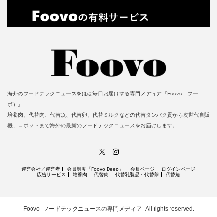
海外のフードテックニュースをほぼ毎日お届けする専門メディア『Foovo（フー
ボ）』
培養肉、代替肉、代替魚、代替卵、代替ミルクなどの代替タンパク質から次世代自販
機、ロボットまで海外の最新のフードテックニュースをお届けします。
X
Instagram
運営会社／運営者
会員制度「Foovo Deep」
会員ページ
ログインページ
広告サービス
培養肉
代替肉
代替乳製品・代替卵
代替魚
Foovo -フードテックニュースの専門メディア-
All rights reserved.