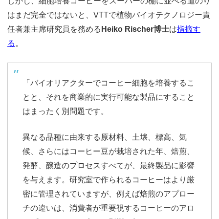
しかし、細胞培養コーヒーをスーパーの棚に並べる道のり
はまだ完全ではないと、VTTで植物バイオテクノロジー責
任者兼主席研究員を務める
Heiko Rischer博士
は
指摘す
る
。
「バイオリアクターでコーヒー細胞を培養するこ
とと、それを商業的に実行可能な製品にすること
はまったく別問題です。
異なる品種に由来する原材料、土壌、標高、気
候、さらにはコーヒー豆が栽培された年、焙煎、
発酵、醸造のプロセスすべてが、最終製品に影響
を与えます。研究室で作られるコーヒーはより厳
密に管理されていますが、例えば焙煎のアプロー
チの違いは、消費者が重要視するコーヒーのアロ