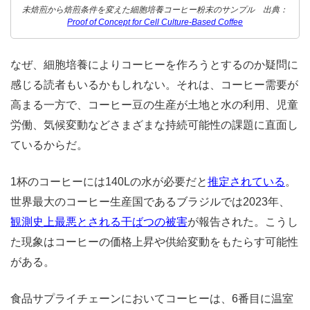
未焙煎から焙煎条件を変えた細胞培養コーヒー粉末のサンプル 出典：
Proof of Concept for Cell Culture-Based Coffee
なぜ、細胞培養によりコーヒーを作ろうとするのか疑問に
感じる読者もいるかもしれない。それは、コーヒー需要が
高まる一方で、コーヒー豆の生産が土地と水の利用、児童
労働、気候変動などさまざまな持続可能性の課題に直面し
ているからだ。
1杯のコーヒーには140Lの水が必要だと
推定されている
。
世界最大のコーヒー生産国であるブラジルでは2023年、
観測史上最悪とされる干ばつの被害
が報告された。こうし
た現象はコーヒーの価格上昇や供給変動をもたらす可能性
がある。
食品サプライチェーンにおいてコーヒーは、6番目に温室