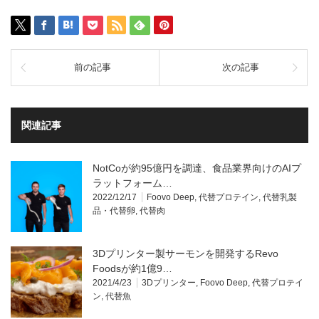
前の記事
次の記事
関連記事
NotCoが約95億円を調達、食品業界向けのAIプ
ラットフォーム…
2022/12/17
Foovo Deep
,
代替プロテイン
,
代替乳製
品・代替卵
,
代替肉
3Dプリンター製サーモンを開発するRevo
Foodsが約1億9…
2021/4/23
3Dプリンター
,
Foovo Deep
,
代替プロテイ
ン
,
代替魚