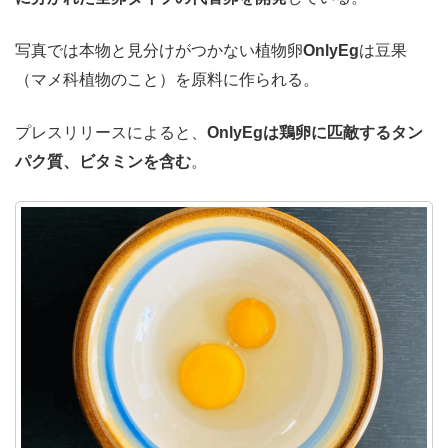
写真では本物と見分けがつかない植物卵
OnlyEg
は豆果
（マメ科植物のこと）を原料に作られる。
プレスリリースによると、
OnlyEgは鶏卵に匹敵するタン
パク質、ビタミンを含む
。