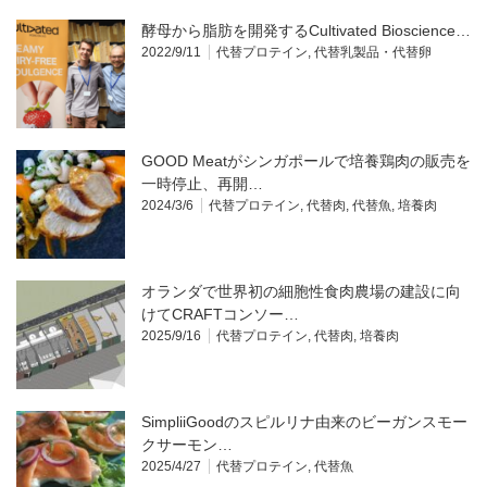
酵母から脂肪を開発するCultivated Bioscience…
2022/9/11
代替プロテイン
,
代替乳製品・代替卵
GOOD Meatがシンガポールで培養鶏肉の販売を
一時停止、再開…
2024/3/6
代替プロテイン
,
代替肉
,
代替魚
,
培養肉
オランダで世界初の細胞性食肉農場の建設に向
けてCRAFTコンソー…
2025/9/16
代替プロテイン
,
代替肉
,
培養肉
SimpliiGoodのスピルリナ由来のビーガンスモー
クサーモン…
2025/4/27
代替プロテイン
,
代替魚