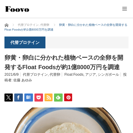
ホーム
代替プロテイン
,
代替卵
卵黄・卵白に分かれた植物ベースの全卵を開発する
Float Foodsが約1億8000万円を調達
代替プロテイン
卵黄・卵白に分かれた植物ベースの全卵を開
発するFloat Foodsが約1億8000万円を調達
2021/6/9
代替プロテイン
,
代替卵
Float Foods
,
アジア
,
シンガポール
投
稿者:
佐藤 あゆみ