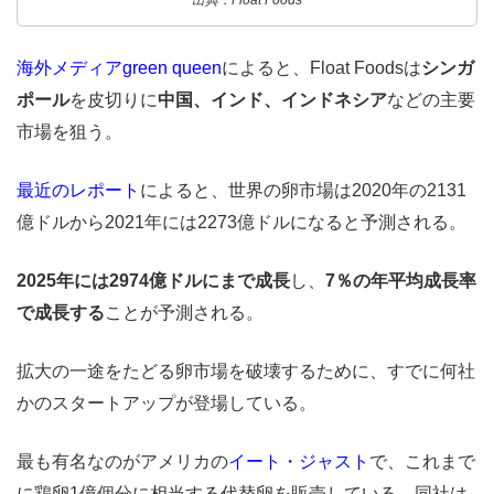
出典：Float Foods
海外メディアgreen queen
によると、Float Foodsは
シンガ
ポール
を皮切りに
中国、インド、インドネシア
などの主要
市場を狙う。
最近のレポート
によると、世界の卵市場は2020年の2131
億ドルから2021年には2273億ドルになると予測される。
2025年には2974億ドルにまで成長
し、
7％の年平均成長率
で成長する
ことが予測される。
拡大の一途をたどる卵市場を破壊するために、すでに何社
かのスタートアップが登場している。
最も有名なのがアメリカの
イート・ジャスト
で、これまで
に鶏卵1億個分に相当する代替卵を販売している。同社は