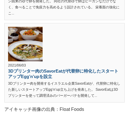
ン由来のゆで卵を開発した。 同社の代替ゆで卵はビーガンなだけでな
く、食べることで免疫力を高めるよう設計されている。 栄養面の強化に
こ...
2021/06/03
3Dプリンター肉のSavorEatが代替卵に特化したスタート
アップEgg’n’upを設立
3Dプリンター肉を開発するイスラエル企業SavorEatが、代替卵に特化し
た新しいスタートアップEgg’n’up立ち上げを発表した。 SavorEatは3D
プリンターを使って調理済みのバーガーパテを開発して...
アイキャッチ画像の出典：Float Foods