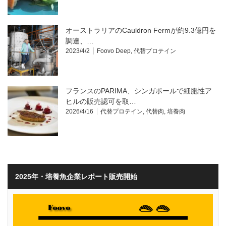
オーストラリアのCauldron Fermが約9.3億円を
調達、…
2023/4/2
Foovo Deep
,
代替プロテイン
フランスのPARIMA、シンガポールで細胞性ア
ヒルの販売認可を取…
2026/4/16
代替プロテイン
,
代替肉
,
培養肉
2025年・培養魚企業レポート販売開始