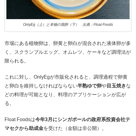
OnlyEg（上）と本物の鶏卵（下） 出典：Float Foods
市場にある植物卵は、卵黄と卵白が混合された液体卵が多
く、スクランブルエッグ、オムレツ、ケーキなど調理法が
限られる。
これに対し、OnlyEgが市販化されると、調理過程で卵黄
と卵白を維持しなければならない
半熟ゆで卵
や
目玉焼き
な
どの料理が可能となり、料理のアプリケーションが広が
る。
Float Foodsは
今年3月にシンガポールの政府系投資会社テ
マセクから助成金
を受けた（金額は非公開）。