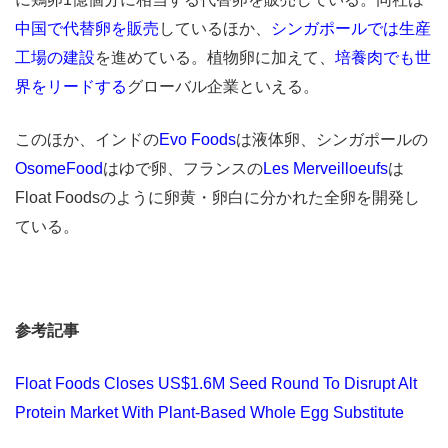
中国で代替卵を販売
しているほか、
シンガポールでは生産
工場の建設
を進めている。植物卵に加えて、
培養肉でも世
界をリードする
グローバル企業といえる。
このほか、インドの
Evo Foods
は液体卵、シンガポールの
OsomeFood
はゆで卵、フランスの
Les Merveilloeufs
は
Float Foodsのように卵黄・卵白に分かれた全卵を開発し
ている。
参考記事
Float Foods Closes US$1.6M Seed Round To Disrupt Alt
Protein Market With Plant-Based Whole Egg Substitute