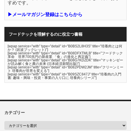
すめです。
▶メールマガジン登録はこちらから
フードテックを理解するのに役立つ書籍
[wpap service=”with” type=”detail” id=”B0BS2L8H3S” title=”培養肉とは何
か？ (岩波ブックレット)”]
[wpap service=”with” type=”detail” id=”B08DFXTMLB” title=”フードテック
革命 世界700兆円の新産業 「食」の進化と再定義”]
[wpap service=”with” type=”detail” id=”B08G7KDZDK” title=”マッキンゼー
が読み解く食と農の未来 (日本経済新聞出版)”]
[wpap service=”with” type=”detail” id=”B082PDW2JM” title=”クリーンミー
ト 培養肉が世界を変える”]
[wpap service=”with” type=”detail” id=”B09SZC847J” title=”培養肉の入門
書: 趣味・興味・投資・事業の入り口に 培養肉シリーズ”]
カテゴリー