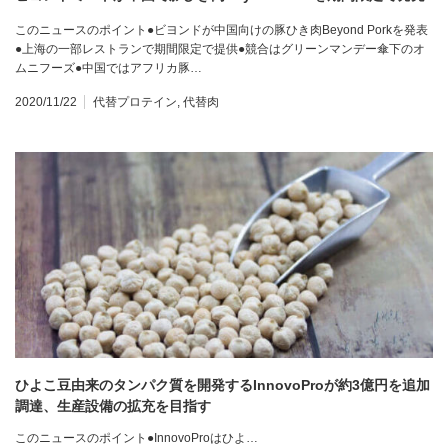
このニュースのポイント●ビヨンドが中国向けの豚ひき肉Beyond Porkを発表
●上海の一部レストランで期間限定で提供●競合はグリーンマンデー傘下のオ
ムニフーズ●中国ではアフリカ豚…
2020/11/22
代替プロテイン
,
代替肉
ひよこ豆由来のタンパク質を開発するInnovoProが約3億円を追加
調達、生産設備の拡充を目指す
このニュースのポイント●InnovoProはひよ…