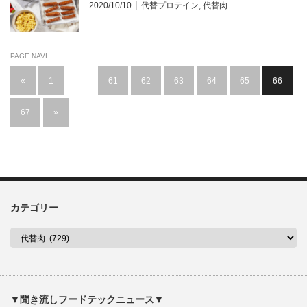
2020/10/10
代替プロテイン
,
代替肉
PAGE NAVI
«
1
…
61
62
63
64
65
66
67
»
カテゴリー
▼聞き流しフードテックニュース▼