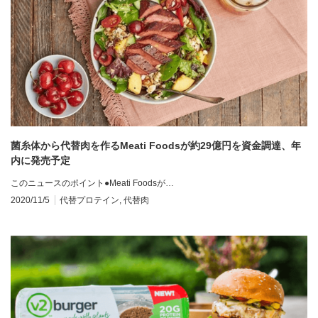
菌糸体から代替肉を作るMeati Foodsが約29億円を資金調達、年
内に発売予定
このニュースのポイント●Meati Foodsが…
2020/11/5
代替プロテイン
,
代替肉