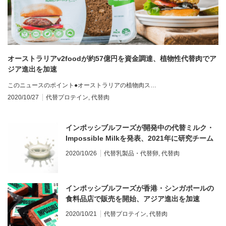
オーストラリアv2foodが約57億円を資金調達、植物性代替肉でア
ジア進出を加速
このニュースのポイント●オーストラリアの植物肉ス…
2020/10/27
代替プロテイン
,
代替肉
インポッシブルフーズが開発中の代替ミルク・
Impossible Milkを発表、2021年に研究チーム
倍増へ
2020/10/26
代替乳製品・代替卵
,
代替肉
インポッシブルフーズが香港・シンガポールの
食料品店で販売を開始、アジア進出を加速
2020/10/21
代替プロテイン
,
代替肉