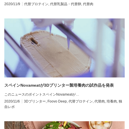
2020/11/9
代替プロテイン
,
代替乳製品・代替卵
,
代替肉
スペインNovameatが3Dプリンター製培養肉の試作品を発表
このニュースのポイントスペインNovameatが…
2020/11/6
3Dプリンター
,
Foovo Deep
,
代替プロテイン
,
代替肉
,
培養肉
,
独
自レポ