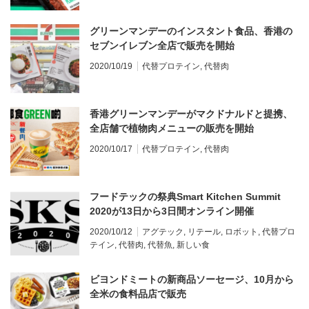
グリーンマンデーのインスタント食品、香港の
セブンイレブン全店で販売を開始
2020/10/19
代替プロテイン
,
代替肉
香港グリーンマンデーがマクドナルドと提携、
全店舗で植物肉メニューの販売を開始
2020/10/17
代替プロテイン
,
代替肉
フードテックの祭典Smart Kitchen Summit
2020が13日から3日間オンライン開催
2020/10/12
アグテック
,
リテール
,
ロボット
,
代替プロ
テイン
,
代替肉
,
代替魚
,
新しい食
ビヨンドミートの新商品ソーセージ、10月から
全米の食料品店で販売