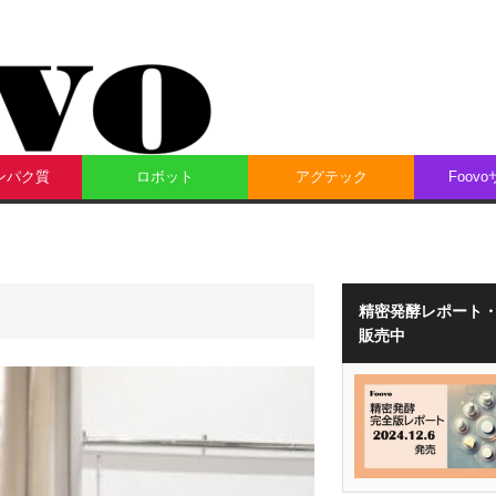
ンパク質
ロボット
アグテック
Foov
精密発酵レポート
販売中