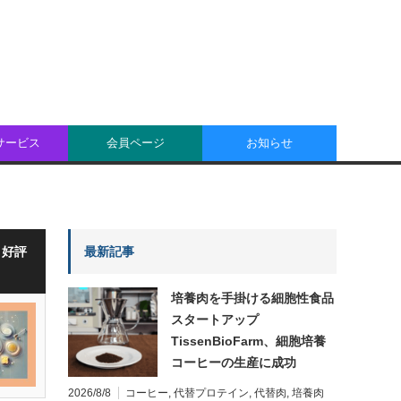
oサービス
会員ページ
お知らせ
・好評
最新記事
培養肉を手掛ける細胞性食品
スタートアップ
TissenBioFarm、細胞培養
コーヒーの生産に成功
2026/8/8
コーヒー
,
代替プロテイン
,
代替肉
,
培養肉