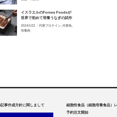
イスラエルのForsea Foodsが
世界で初めて培養うなぎの試作
品を発表
2024/1/22
代替プロテイン
,
代替魚
,
培養肉
oの記事作成方針に関しまして
細胞性食品（細胞培養食品）
予約注文開始