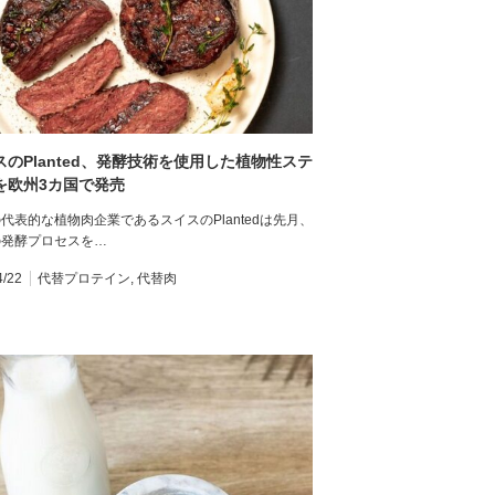
スのPlanted、発酵技術を使用した植物性ステ
を欧州3カ国で発売
代表的な植物肉企業であるスイスのPlantedは先月、
の発酵プロセスを…
4/22
代替プロテイン
,
代替肉