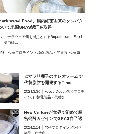
perbrewed Food、腸内細菌由来のタンパク
ついて米国GRAS認証を取得
カ、デラウェア州を拠点とするSuperbrewed Food
月、腸内細…
4/9
代替プロテイン
,
代替乳製品・代替卵
,
代替肉
ヒマワリ種子のオレオソームで
代替脂肪を開発するTime-
travelling Milkmanが約1.4億円
2024/3/30
Foovo Deep
,
代替プロテ
を調達
イン
,
代替乳製品・代替卵
New Cultureが世界で初めて精
密発酵カゼインでGRAS自己認
証を発表
2024/2/14
代替プロテイン
,
代替乳
製品・代替卵