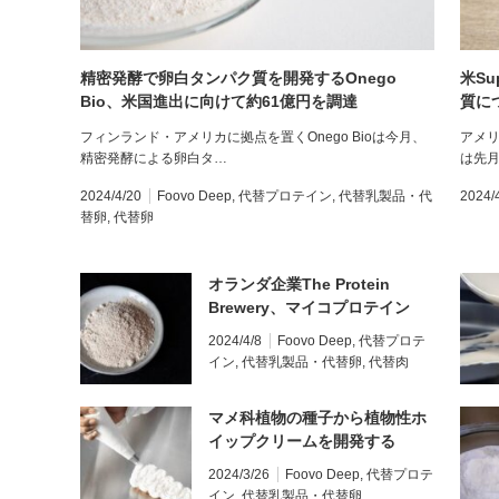
精密発酵で卵白タンパク質を開発するOnego
米Su
Bio、米国進出に向けて約61億円を調達
質に
フィンランド・アメリカに拠点を置くOnego Bioは今月、
アメリ
精密発酵による卵白タ…
は先
2024/4/20
Foovo Deep
,
代替プロテイン
,
代替乳製品・代
2024/
替卵
,
代替卵
オランダ企業The Protein
Brewery、マイコプロテイン
Fermoteinの認可をシンガポー
2024/4/8
Foovo Deep
,
代替プロテ
ルで取得
イン
,
代替乳製品・代替卵
,
代替肉
マメ科植物の種子から植物性ホ
イップクリームを開発する
ANDFOODSが約4億円を調達
2024/3/26
Foovo Deep
,
代替プロテ
イン
,
代替乳製品・代替卵