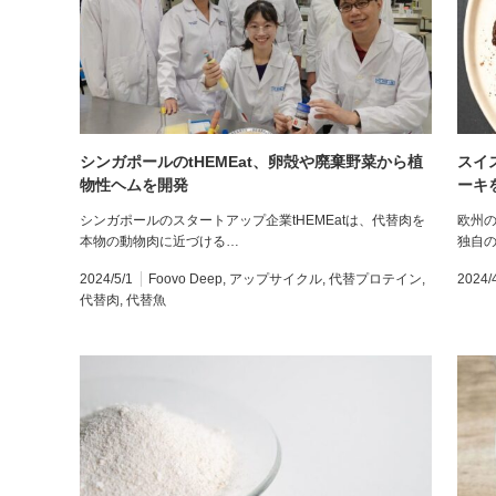
シンガポールのtHEMEat、卵殻や廃棄野菜から植
スイ
物性ヘムを開発
ーキ
シンガポールのスタートアップ企業tHEMEatは、代替肉を
欧州の
本物の動物肉に近づける…
独自
2024/5/1
Foovo Deep
,
アップサイクル
,
代替プロテイン
,
2024/
代替肉
,
代替魚