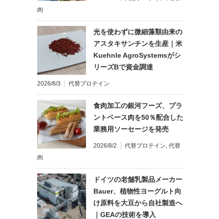
肉
光を使わずに微細藻類由来の
アスタキサンチンを生産｜米
Kuehnle AgroSystemsがシ
リーズBで資金調達
2026/8/3
代替プロテイン
食肉加工の銀河フーズ、プラ
ントベース肉を50％配合した
業務用ソーセージを発売
2026/8/2
代替プロテイン
,
代替
肉
ドイツの老舗乳製品メーカー
Bauer、植物性ヨーグルト向
け原料を大豆から自社製造へ
｜GEAの技術を導入