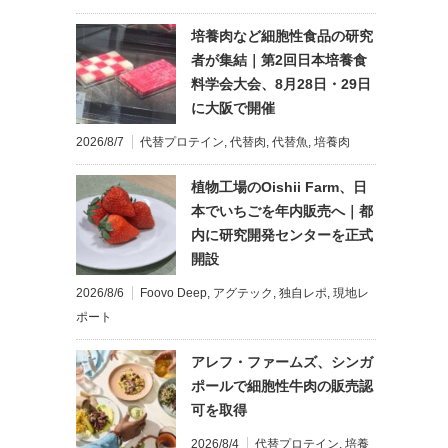
培養肉など細胞性食品の研究
者が集結｜第2回日本培養食
料学会大会、8月28日・29日
に大阪で開催
2026/8/7
代替プロテイン
,
代替肉
,
代替魚
,
培養肉
植物工場のOishii Farm、日
本でいちごを年内販売へ｜都
内に研究開発センターを正式
開設
2026/8/6
Foovo Deep
,
アグテック
,
独自レポ
,
現地レ
ポート
アレフ・ファームズ、シンガ
ポールで細胞性牛肉の販売認
可を取得
2026/8/4
代替プロテイン
,
培養