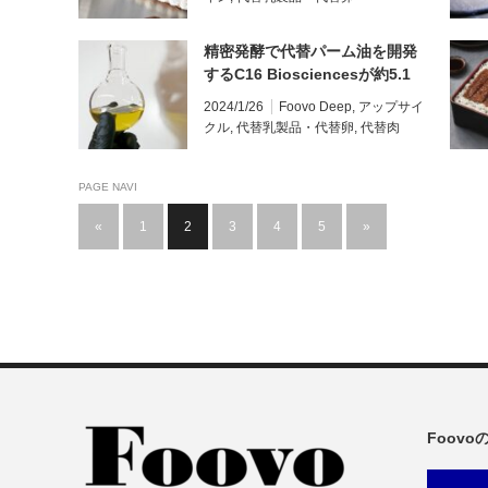
精密発酵で代替パーム油を開発
するC16 Biosciencesが約5.1
億円を調達、食品事業を強化
2024/1/26
Foovo Deep
,
アップサイ
クル
,
代替乳製品・代替卵
,
代替肉
PAGE NAVI
«
1
2
3
4
5
»
Foov