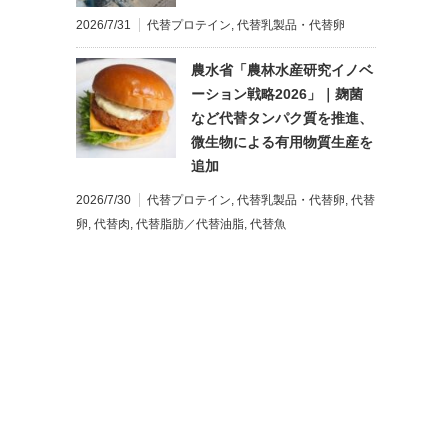
2026/7/31
代替プロテイン
,
代替乳製品・代替卵
農水省「農林水産研究イノベ
ーション戦略2026」｜麹菌
など代替タンパク質を推進、
微生物による有用物質生産を
追加
2026/7/30
代替プロテイン
,
代替乳製品・代替卵
,
代替
卵
,
代替肉
,
代替脂肪／代替油脂
,
代替魚