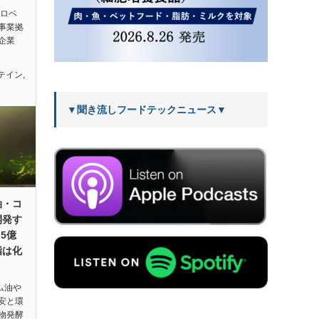
sスロベ
事業拠
企業
テイン
,
▼聞き流しフードテックニュース▼
油・コ
開発す
.5億
脂は化
ーム油や
安と環
物発酵