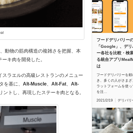
at
フードデリバリー
「Google」、デ
力して、動物の筋肉構造の複雑さを把握、本
ー各社を比較・検
テーキ肉を開発した。
る統合アプリMeal
は
イスラエルの高級レストランのメニュー
フードデリバリーを頼
き、多くの人がさまざ
タを基に、
Alt-Muscle
、
Alt-Fat
、
Alt-
ラットフォームを使っ
を注…
プリントし、再現したステーキ肉となる。
2021/2/19
デリバリ