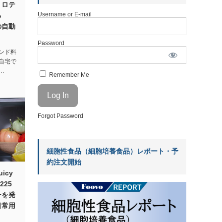
、ロテ
Username or E-mail
る
sの自動
Password
ンド料
自宅で
…
Remember Me
Forgot Password
細胞性食品（細胞培養食品）レポート・予
約注文開始
icy
225
ーを発
日常用