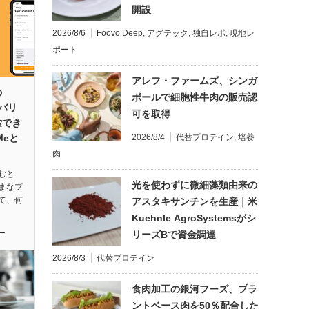
開設
2026/8/6
Foovo Deep
,
アグテック
,
独自レポ
,
現地レ
ポート
アレフ・ファームズ、シンガ
の
ポールで細胞性牛肉の販売認
リバリ
可を取得
索でき
2026/8/4
代替プロテイン
,
培養
Meと
肉
むと
光を使わずに微細藻類由来の
まなプ
て、何
アスタキサンチンを生産｜米
Kuehnle AgroSystemsがシ
ー
リーズBで資金調達
2026/8/3
代替プロテイン
食肉加工の銀河フーズ、プラ
ントベース肉を50％配合した