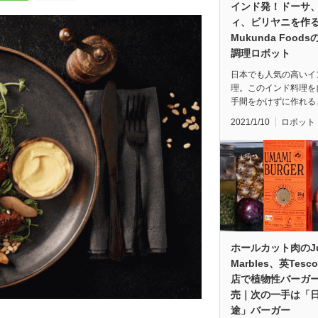
インド発！ドーサ
ィ、ビリヤニを作
Mukunda Food
調理ロボット
日本でも人気の高いイ
理。このインド料理を
手間をかけずに作れる
2021/1/10
ロボット
ホールカット肉のJu
Marbles、英Tesco
店で植物性バーガ
売｜次の一手は「
途」バーガー