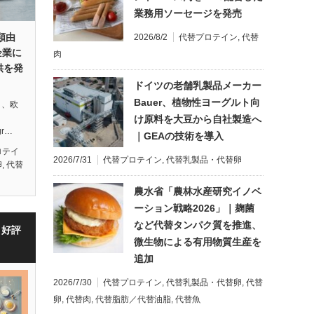
業務用ソーセージを発売
類由
2026/8/2
代替プロテイン
,
代替
企業に
肉
供を発
ドイツの老舗乳製品メーカー
Bauer、植物性ヨーグルト向
月、欧
け原料を大豆から自社製造へ
gr…
｜GEAの技術を導入
ロテイ
2026/7/31
代替プロテイン
,
代替乳製品・代替卵
卵
,
代替
農水省「農林水産研究イノベ
ーション戦略2026」｜麹菌
など代替タンパク質を推進、
・好評
微生物による有用物質生産を
追加
2026/7/30
代替プロテイン
,
代替乳製品・代替卵
,
代替
卵
,
代替肉
,
代替脂肪／代替油脂
,
代替魚