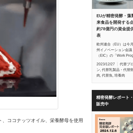
EUが精密発酵・藻
来食品を開発する
約78億円の資金提
表
欧州連合（EU）は今
州イノベーション会議
（EIC）の「Work Pro
2023/12/27
代替プ
ン
,
代替乳製品・代替
肉
,
代替魚
,
培養肉
精密発酵レポート
販売中
ト、ココナッツオイル、栄養酵母を使用