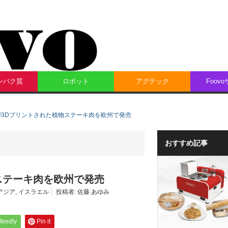
ンパク質
ロボット
アグテック
Foov
Meatが3Dプリントされた植物ステーキ肉を欧州で発売
おすすめ記事
植物ステーキ肉を欧州で発売
アジア
,
イスラエル
投稿者:
佐藤 あゆみ
feedly
Pin it