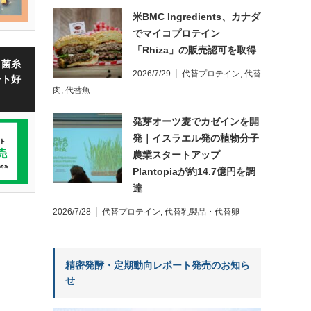
米BMC Ingredients、カナダ
でマイコプロテイン
「Rhiza」の販売認可を取得
・菌糸
2026/7/29
代替プロテイン
,
代替
ート好
肉
,
代替魚
発芽オーツ麦でカゼインを開
発｜イスラエル発の植物分子
農業スタートアップ
Plantopiaが約14.7億円を調
達
2026/7/28
代替プロテイン
,
代替乳製品・代替卵
精密発酵・定期動向レポート発売のお知ら
せ