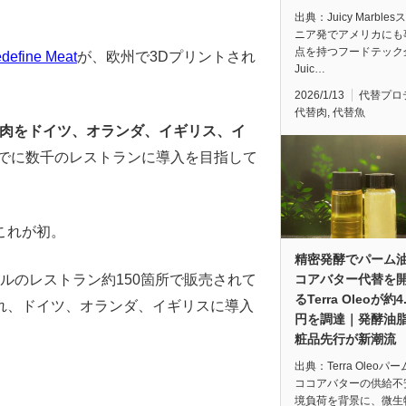
出典：Juicy Marble
ニア発でアメリカにも
点を持つフードテック
define Meat
が、欧州で3Dプリントされ
Juic…
2026/1/13
代替プロ
代替肉
,
代替魚
キ肉をドイツ、オランダ、イギリス、イ
までに数千のレストランに導入を目指して
これが初。
精密発酵でパーム
コアバター代替を
エルのレストラン約150箇所で販売されて
るTerra Oleoが約4
れ、ドイツ、オランダ、イギリスに導入
円を調達｜発酵油
粧品先行が新潮流
出典：Terra Oleoパ
ココアバターの供給不
境負荷を背景に、微生