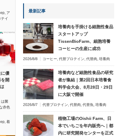
最新記事
eep
,
ア
ロテイ
培養肉を手掛ける細胞性食品
スタートアップ
TissenBioFarm、細胞培養
コーヒーの生産に成功
2026/8/8
コーヒー
,
代替プロテイン
,
代替肉
,
培養肉
培養肉など細胞性食品の研究
性に優
者が集結｜第2回日本培養食
料を開
とは
料学会大会、8月28日・29日
に大阪で開催
）は菌
2026/8/7
代替プロテイン
,
代替肉
,
代替魚
,
培養肉
な赤色
植物工場のOishii Farm、日
eep
,
着
本でいちごを年内販売へ｜都
内に研究開発センターを正式