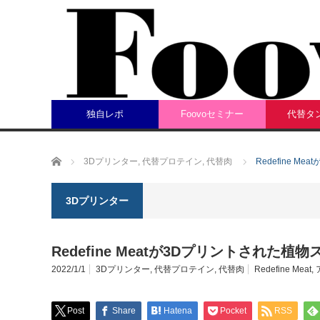
独自レポ
Foovoセミナー
代替タ
ホーム
3Dプリンター
,
代替プロテイン
,
代替肉
Redefine 
3Dプリンター
Redefine Meatが3Dプリントされた
2022/1/1
3Dプリンター
,
代替プロテイン
,
代替肉
Redefine Meat
,
Post
Share
Hatena
Pocket
RSS