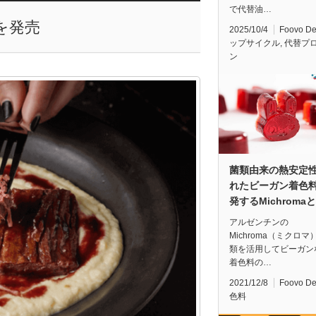
で代替油…
を発売
2025/10/4
Foovo D
ップサイクル
,
代替プ
ン
菌類由来の熱安定
れたビーガン着色
発するMichroma
アルゼンチンの
Michroma（ミクロマ
類を活用してビーガン
着色料の…
2021/12/8
Foovo D
色料