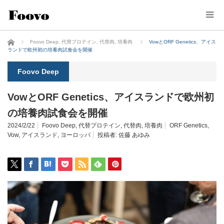
ホーム
Foovo Deep
,
代替プロテイン
,
代替肉
,
培養肉
VowとORF Genetics、アイス
ランドで欧州初の培養肉試食会を開催
Foovo Deep
VowとORF Genetics、アイスランドで欧州初
の培養肉試食会を開催
2024/2/22
Foovo Deep
,
代替プロテイン
,
代替肉
,
培養肉
ORF Genetics
,
Vow
,
アイスランド
,
ヨーロッパ
投稿者:
佐藤 あゆみ