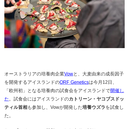
オーストラリアの培養肉企業
Vow
と、大麦由来の成長因子
を開発するアイスランドの
ORF Genetics
は今月12日、
「欧州初」
となる培養肉の試食会をアイスランドで
開催し
た
。試食会にはアイスランドの
カトリーン・ヤコブスドッ
ティル首相
も参加し、Vowが開発した
培養ウズラ
を試食し
た。