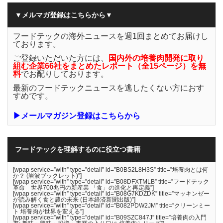
▼メルマガ登録はこちらから▼
フードテックの海外ニュースを週1回まとめてお届けし
ております。
ご登録いただいた方には、
国内外の培養肉開発に取り
組む企業66社をまとめたレポート（全15ページ）を無
料
でお配りしております。
最新のフードテックニュースを逃したくない方におす
すめです。
▶メールマガジン登録はこちらから
フードテックを理解するのに役立つ書籍
[wpap service=”with” type=”detail” id=”B0BS2L8H3S” title=”培養肉とは何
か？ (岩波ブックレット)”]
[wpap service=”with” type=”detail” id=”B08DFXTMLB” title=”フードテック
革命 世界700兆円の新産業 「食」の進化と再定義”]
[wpap service=”with” type=”detail” id=”B08G7KDZDK” title=”マッキンゼー
が読み解く食と農の未来 (日本経済新聞出版)”]
[wpap service=”with” type=”detail” id=”B082PDW2JM” title=”クリーンミー
ト 培養肉が世界を変える”]
[wpap service=”with” type=”detail” id=”B09SZC847J” title=”培養肉の入門