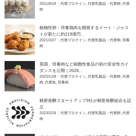
2021/8/18
代替プロテイン
,
代替乳製品・代替卵
,
代替
肉
植物性卵・培養鶏肉を開発するイート・ジャス
トが新たに約219億円…
2021/3/27
代替プロテイン
,
代替乳製品・代替卵
,
培養
肉
英国、培養肉など細胞性食品の初の安全性ガイ
ダンスを公開｜2026…
2025/12/9
代替プロテイン
,
代替乳製品・代替卵
,
代替
肉
,
代替魚
,
培養肉
精密発酵スタートアップ9社が精密発酵組合を設
立
2023/2/18
代替プロテイン
,
代替乳製品・代替卵
,
代替
肉