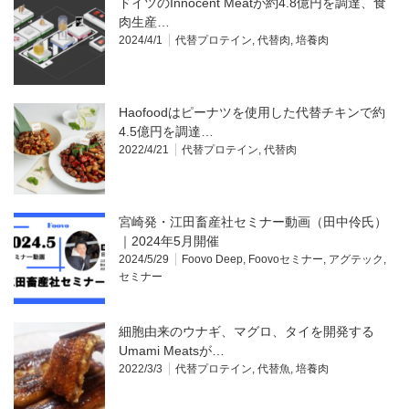
ドイツのInnocent Meatが約4.8億円を調達、食
肉生産…
2024/4/1
代替プロテイン
,
代替肉
,
培養肉
Haofoodはピーナツを使用した代替チキンで約
4.5億円を調達…
2022/4/21
代替プロテイン
,
代替肉
宮崎発・江田畜産社セミナー動画（田中伶氏）
｜2024年5月開催
2024/5/29
Foovo Deep
,
Foovoセミナー
,
アグテック
,
セミナー
細胞由来のウナギ、マグロ、タイを開発する
Umami Meatsが…
2022/3/3
代替プロテイン
,
代替魚
,
培養肉