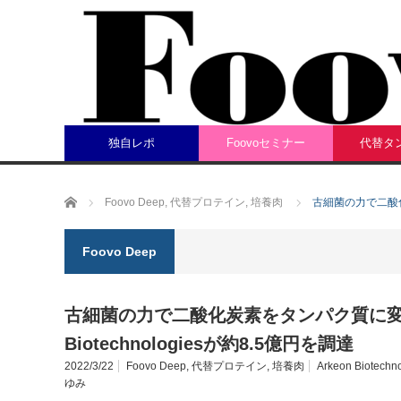
独自レポ
Foovoセミナー
代替タ
ホーム
Foovo Deep
,
代替プロテイン
,
培養肉
古細菌の力で二酸化炭
Foovo Deep
古細菌の力で二酸化炭素をタンパク質に変換
Biotechnologiesが約8.5億円を調達
2022/3/22
Foovo Deep
,
代替プロテイン
,
培養肉
Arkeon Biotechn
ゆみ