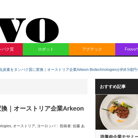
ンパク質
ロボット
アグテック
Foov
素をタンパク質に変換｜オーストリア企業Arkeon Biotechnologiesが約8.5億
おすすめ記事
｜オーストリア企業Arkeon
ologies
,
オーストリア
,
ヨーロッパ
投稿者:
佐藤 あ
培養肉企業モサミ