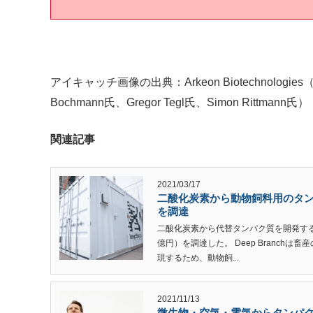
アイキャッチ画像の出典：Arkeon Biotechnologie
Bochmann氏、Gregor Tegl氏、Simon Rittmann氏）
関連記事
2021/03/17
二酸化炭素から動物飼料用のタンパク
を調達
二酸化炭素から代替タンパク質を開発するDe
億円）を調達した。 Deep Branch
現するため、動物飼...
2021/11/13
微生物・空気・電気からタンパ