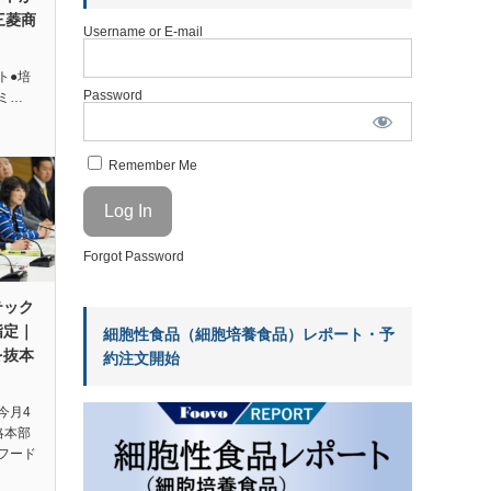
三菱商
Username or E-mail
ト●培
Password
ミ…
Remember Me
Forgot Password
テック
指定｜
細胞性食品（細胞培養食品）レポート・予
を抜本
約注文開始
今月4
略本部
フード