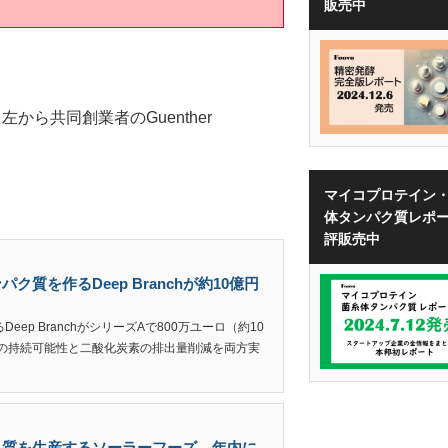
販売中
s（左から共同創業者のGuenther
マイコプロテイン
体タンパク質レポ
評販売中
質を作るDeep Branchが約10億円
ep BranchがシリーズAで800万ユーロ（約10
は畜産の持続可能性と二酸化炭素の排出量削減を両方実
ク質を生産するソーラーフーズ、年内に