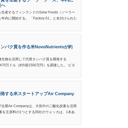
産へ
するフィンランドのSolar Foods（ソーラー
に開始する。 「Factory 01」と名付けられた
ク質を作る米NovoNutrientsが約
微生物を活用して代替タンパク質を開発する
ドで470万ドル（約5億1500万円）を調達した。 ビヨ
る米スタートアップAir Company
業Air Companyは、大気中の二酸化炭素を活用
素を主原料の1つとする同社のウォッカは、1本あ