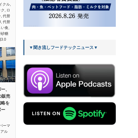
イクル
,
ック
,
ロ
ン
,
代替
卵
,
代替
しい食
,
替砂糖
3.0
▼聞き流しフードテックニュース▼
パー、
の販売
戦略を
ポー
パーマ
n（アル