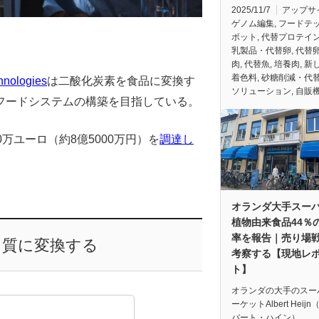
2025/11/7
アップサ
ゲノム編集
,
フードテ
ボット
,
代替プロテイ
乳製品・代替卵
,
代替
肉
,
代替魚
,
培養肉
,
新
着色料
,
砂糖削減・代
hnologies
は二酸化炭素を食品に変換す
ソリューション
,
自販機
フードシステムの構築を目指している。
万ユーロ（約8億5000万円）を
調達し
オランダ大手スー
植物由来食品44％
率を報告｜売り場
ク質に変換する
考察する【現地レ
ト】
オランダの大手のスー
ーケットAlbert Heij
バート・ハイン）…