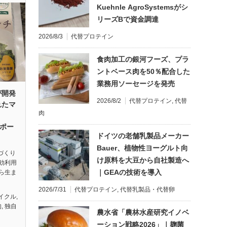
Kuehnle AgroSystemsがシ
リーズBで資金調達
2026/8/3
代替プロテイン
食肉加工の銀河フーズ、プラ
ントベース肉を50％配合した
業務用ソーセージを発売
が開発
2026/8/2
代替プロテイン
,
代替
れたマ
肉
レポー
ドイツの老舗乳製品メーカー
Bauer、植物性ヨーグルト向
酒づくり
け原料を大豆から自社製造へ
効利用
｜GEAの技術を導入
ら生ま
2026/7/31
代替プロテイン
,
代替乳製品・代替卵
イクル
,
肉
,
独自
農水省「農林水産研究イノベ
ーション戦略2026」｜麹菌