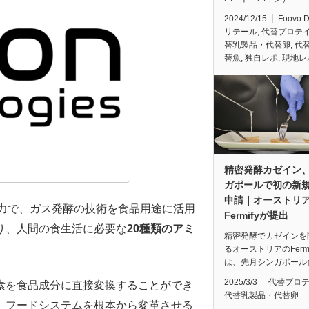
2024/12/15
Foovo 
リテール
,
代替プロテ
替乳製品・代替卵
,
代
替魚
,
独自レポ
,
現地レ
精密発酵カゼイン
ガポールで初の新
申請｜オーストリ
力で、ガス発酵の技術を食品用途に活用
Fermifyが提出
り、人間の食生活に必要な
20種類のアミ
精密発酵でカゼインを
るオーストリアのFermi
は、先月シンガポール
2025/3/3
代替プロ
素を食品成分に直接変換することができ
代替乳製品・代替卵
、フードシステムを根本から変革させる