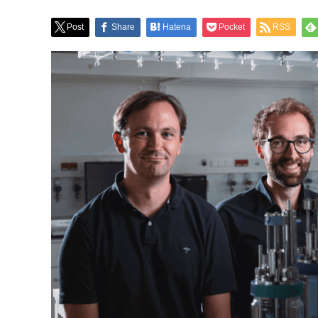
Post
Share
Hatena
Pocket
RSS