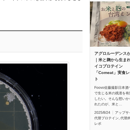
アグロルーデンス
｜米と麹から生ま
イコプロテイン
「Comeat」実食
ト
Foovo佐藤撮影日本
で生じる米の残渣を有
したい。そんな想いか
れたのが、米と…
2025/8/24
アップサ
代替プロテイン
,
代替
レポ