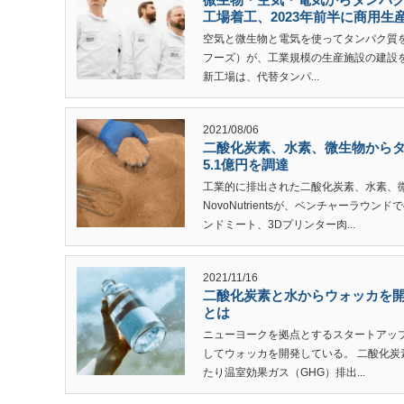
工場着工、2023年前半に商用生
空気と微生物と電気を使ってタンパク質を生産
フーズ）が、工業規模の生産施設の建設を年内
新工場は、代替タンパ...
2021/08/06
二酸化炭素、水素、微生物からタンパ
5.1億円を調達
工業的に排出された二酸化炭素、水素、
NovoNutrientsが、ベンチャーラウン
ンドミート、3Dプリンター肉...
2021/11/16
二酸化炭素と水からウォッカを開発す
とは
ニューヨークを拠点とするスタートアップ企
してウォッカを開発している。 二酸化炭
たり温室効果ガス（GHG）排出...