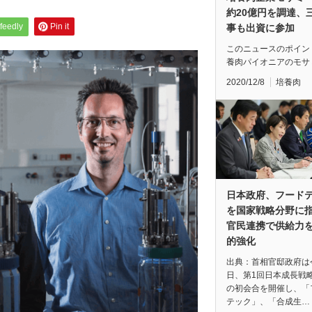
約20億円を調達、
feedly
Pin it
事も出資に参加
このニュースのポイン
養肉パイオニアのモサ
2020/12/8
培養肉
日本政府、フード
を国家戦略分野に
官民連携で供給力
的強化
出典：首相官邸政府は
日、第1回日本成長戦
の初会合を開催し、「
テック」、「合成生…