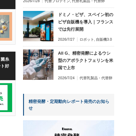
2026/7/28
代替プロテイン
,
代替乳製品・代替卵
ドミノ・ピザ、スペイン初の
ピザ自販機を導入｜フランス
では先行展開
2026/7/27
ロボット
,
自販機3.0
All G、精密発酵によるウシ
・菌糸
型のアポラクトフェリンを米
ート好
国で上市
2026/7/24
代替乳製品・代替卵
精密発酵・定期動向レポート発売のお知ら
せ