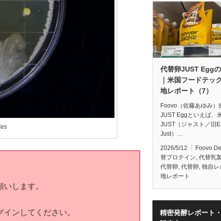
代替卵JUST Egg
｜米国フードテッ
地レポート（7）
Foovo（佐藤あゆみ）
JUST Eggといえば、
JUST（ジャスト／旧Ea
ies
Just）…
2026/5/12
Foovo D
替プロテイン
,
代替乳
代替卵
,
代替卵
,
独自レ
地レポート
願いします。
グインしてください。
精密発酵レポート