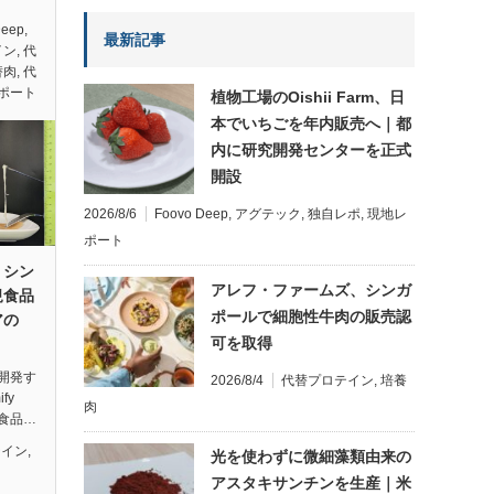
Deep
,
最新記事
イン
,
代
替肉
,
代
ポート
植物工場のOishii Farm、日
本でいちごを年内販売へ｜都
内に研究開発センターを正式
開設
2026/8/6
Foovo Deep
,
アグテック
,
独自レポ
,
現地レ
ポート
、シン
アレフ・ファームズ、シンガ
規食品
ポールで細胞性牛肉の販売認
アの
可を取得
開発す
2026/8/4
代替プロテイン
,
培養
fy
肉
食品…
テイン
,
光を使わずに微細藻類由来の
アスタキサンチンを生産｜米