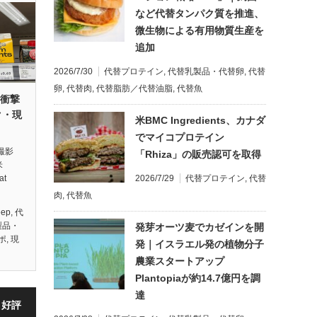
など代替タンパク質を推進、
微生物による有用物質生産を
追加
2026/7/30
代替プロテイン
,
代替乳製品・代替卵
,
代替
卵
,
代替肉
,
代替脂肪／代替油脂
,
代替魚
の衝撃
ク・現
米BMC Ingredients、カナダ
でマイコプロテイン
撮影
「Rhiza」の販売認可を取得
米
2026/7/29
代替プロテイン
,
代替
t
肉
,
代替魚
eep
,
代
製品・
発芽オーツ麦でカゼインを開
ポ
,
現
発｜イスラエル発の植物分子
農業スタートアップ
Plantopiaが約14.7億円を調
達
・好評