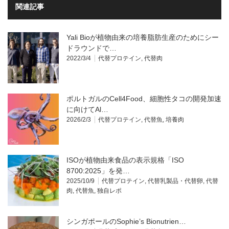
関連記事
Yali Bioが植物由来の培養脂肪生産のためにシー
ドラウンドで…
2022/3/4
代替プロテイン
,
代替肉
ポルトガルのCell4Food、細胞性タコの開発加速
に向けてAl…
2026/2/3
代替プロテイン
,
代替魚
,
培養肉
ISOが植物由来食品の表示規格「ISO
8700:2025」を発…
2025/10/9
代替プロテイン
,
代替乳製品・代替卵
,
代替
肉
,
代替魚
,
独自レポ
シンガポールのSophie’s Bionutrien…