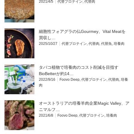
2021/4/5
代替プロテイン
,
代替肉
細胞性フォアグラの仏Gourmey、Vital Meatを
買収し…
2025/10/27
代替プロテイン
,
代替肉
,
代替魚
,
培養肉
タバコ植物で培養肉のコスト削減を目指す
BioBetterが約14…
2022/9/16
Foovo Deep
,
代替プロテイン
,
代替肉
,
培養
肉
オーストラリアの培養羊肉企業Magic Valley、ア
ニマルフ…
2021/6/8
Foovo Deep
,
代替プロテイン
,
培養肉