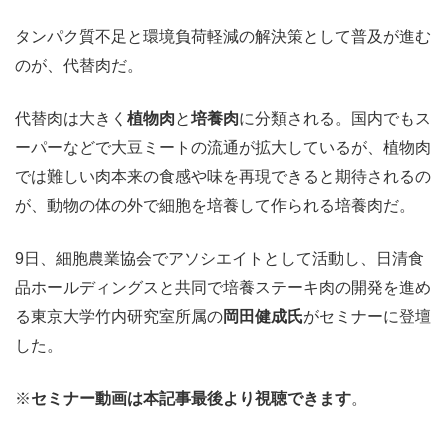
タンパク質不足と環境負荷軽減の解決策として普及が進む
のが、代替肉だ。
代替肉は大きく
植物肉
と
培養肉
に分類される。国内でもス
ーパーなどで大豆ミートの流通が拡大しているが、植物肉
では難しい肉本来の食感や味を再現できると期待されるの
が、動物の体の外で細胞を培養して作られる培養肉だ。
9日、細胞農業協会でアソシエイトとして活動し、日清食
品ホールディングスと共同で培養ステーキ肉の開発を進め
る東京大学竹内研究室所属の
岡田健成氏
がセミナーに登壇
した。
※
セミナー動画は本記事最後より視聴できます
。