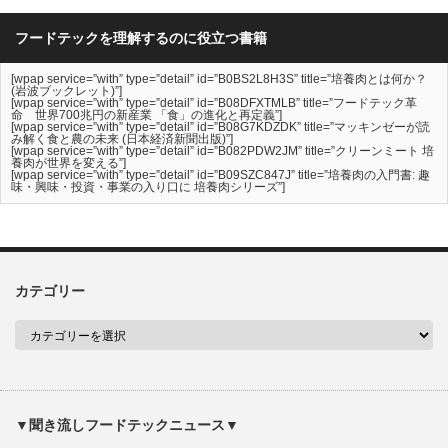
フードテックを理解するのに役立つ書籍
[wpap service=”with” type=”detail” id=”B0BS2L8H3S” title=”培養肉とは何か？
(岩波ブックレット)”]
[wpap service=”with” type=”detail” id=”B08DFXTMLB” title=”フードテック革
命 世界700兆円の新産業 「食」の進化と再定義”]
[wpap service=”with” type=”detail” id=”B08G7KDZDK” title=”マッキンゼーが読
み解く食と農の未来 (日本経済新聞出版)”]
[wpap service=”with” type=”detail” id=”B082PDW2JM” title=”クリーンミート 培
養肉が世界を変える”]
[wpap service=”with” type=”detail” id=”B09SZC847J” title=”培養肉の入門書: 趣
味・興味・投資・事業の入り口に 培養肉シリーズ”]
カテゴリー
▼聞き流しフードテックニュース▼