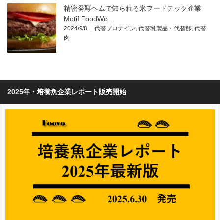
精密発酵ヘムで知られる米フードテック企業
Motif FoodWo…
2024/9/8
代替プロテイン
,
代替乳製品・代替卵
,
代替
肉
2025年・培養魚企業レポート販売開始