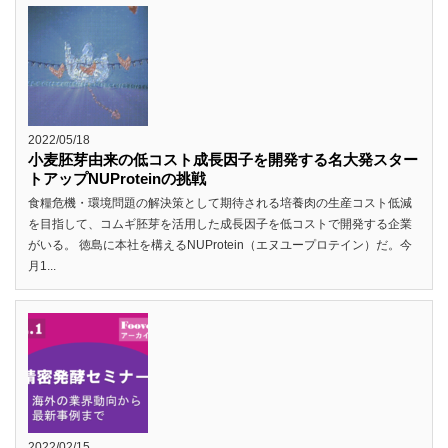
2022/05/18
小麦胚芽由来の低コスト成長因子を開発する名大発スター
トアップNUProteinの挑戦
食糧危機・環境問題の解決策として期待される培養肉の生産コスト低減
を目指して、コムギ胚芽を活用した成長因子を低コストで開発する企業
がいる。 徳島に本社を構えるNUProtein（エヌユープロテイン）だ。今
月1...
2022/02/15