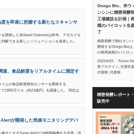
Onego Bio、米
ンシンに精密発酵
工場建設を計画｜
カドの熟度を即座に把握する新たなスキャンサ
模のパイロット生
了
発した米Apeel Sciencesは昨年、アボカドを
精密発酵で卵白タンパ
に判断できる新しいソリューションを発表した。
開発するOnego Bio
の商用規模のパイロッ
2025/4/25
Foovo D
替プロテイン
,
代替乳
23億円を調達、食品鮮度をリアルタイムに測定す
代替卵
,
代替卵
大
タイムの食品鮮度検知センサーを開発する
ラウンドで1800万ドル（約23億円）を調達した。 同社は
精密発酵レポート
販売中
 Alertが開発した気候モニタリングデバ
とするSurge Alertは24時間稼働する温度・湿