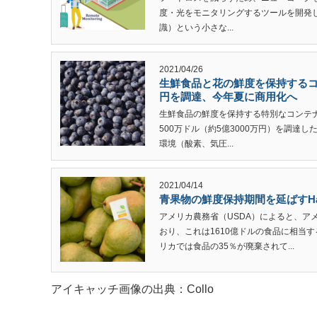
度・光をモニタリングするツールを開発してい
識）という小さな...
2021/04/26
生鮮食品と花の鮮度を保持するコンテ
円を調達、今年夏に商用化へ
生鮮食品の鮮度を保持する特別なコンテナを
500万ドル（約5億3000万円）を調達した
環境（酸素、気圧...
2021/04/14
青果物の鮮度保持期間を延ばすHazel
アメリカ農務省（USDA）によると、ア
おり、これは1610億ドルの食品に相当す
リカでは食品の35％が廃棄されて...
アイキャッチ画像の出典：Collo