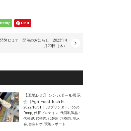
feedly
Pin it
発酵セミナー開催のお知らせ｜2023年4
月20日（木）
【現地レポ】シンガポール展示
会（Agri-Food Tech E…
2022/10/31
3Dプリンター
,
Foovo
Deep
,
代替プロテイン
,
代替乳製品・
代替卵
,
代替肉
,
代替魚
,
培養肉
,
展示
会
,
独自レポ
,
現地レポート