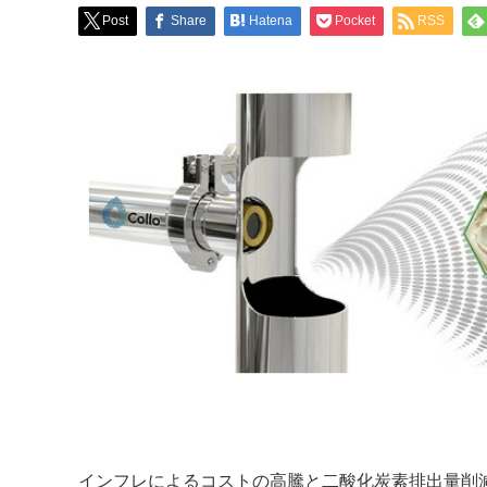
Post
Share
Hatena
Pocket
RSS
インフレによるコストの高騰と二酸化炭素排出量削