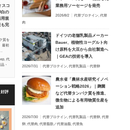
業務用ソーセージを発売
ウィスコ
卵白の
2026/8/2
代替プロテイン
,
代替
商用規
肉
産も完
ドイツの老舗乳製品メーカー
ク質を
Bauer、植物性ヨーグルト向
は、最初
け原料を大豆から自社製造へ
…
｜GEAの技術を導入
eep
,
代
製品・
2026/7/31
代替プロテイン
,
代替乳製品・代替卵
農水省「農林水産研究イノベ
ーション戦略2026」｜麹菌
・好評
など代替タンパク質を推進、
微生物による有用物質生産を
追加
2026/7/30
代替プロテイン
,
代替乳製品・代替卵
,
代替
卵
,
代替肉
,
代替脂肪／代替油脂
,
代替魚