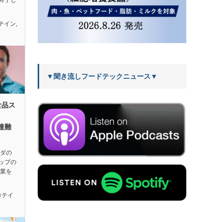
終了し
テイン
,
▼聞き流しフードテックニュース▼
食品ス
調達難
ンダの
ップの
事業を
ロテイ