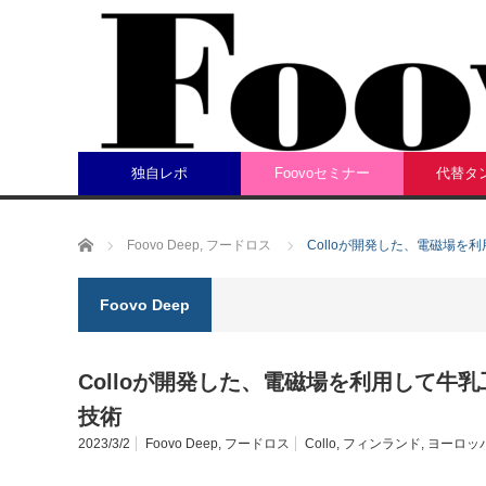
独自レポ
Foovoセミナー
代替タ
ホーム
Foovo Deep
,
フードロス
Colloが開発した、電磁場
Foovo Deep
Colloが開発した、電磁場を利用して牛
技術
2023/3/2
Foovo Deep
,
フードロス
Collo
,
フィンランド
,
ヨーロッ