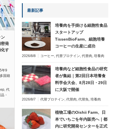
最新記事
培養肉を手掛ける細胞性食品
スタートアップ
ラン
TissenBioFarm、細胞培養
精密発
コーヒーの生産に成功
極化す
2026/8/8
コーヒー
,
代替プロテイン
,
代替肉
,
培養肉
培養肉など細胞性食品の研究
25年9
者が集結｜第2回日本培養食
の多国籍
料学会大会、8月28日・29日
に大阪で開催
eep
,
代
製品・
2026/8/7
代替プロテイン
,
代替肉
,
代替魚
,
培養肉
植物工場のOishii Farm、日
本でいちごを年内販売へ｜都
内に研究開発センターを正式