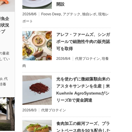
開設
2026/8/6
Foovo Deep
,
アグテック
,
独自レポ
,
現地レ
養魚企
ポート
売状況
ップ
アレフ・ファームズ、シンガ
ポールで細胞性牛肉の販売認
可を取得
肉の量産
2026/8/4
代替プロテイン
,
培養
してい
肉
光を使わずに微細藻類由来の
ep
,
代
培養
アスタキサンチンを生産｜米
Kuehnle AgroSystemsがシ
リーズBで資金調達
2026/8/3
代替プロテイン
食肉加工の銀河フーズ、プラ
ントベース肉を50％配合した