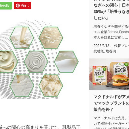
なぎへの関心｜日
feedly
Pin it
35%が「培養うな
したい」
培養うなぎを開発する
エル企業Forsea Food
本人を対象に実施し…
2025/2/18
代替プロ
代替魚
,
培養肉
マクドナルドがア
でマックプラント
販売を終了
マクドナルドは先月、
カで植物性バーガー・
減への関心の高まりを受けて、乳製品工