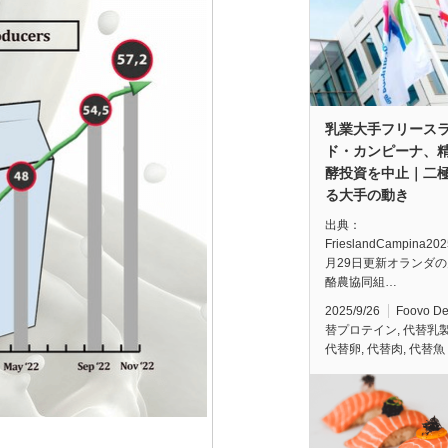
乳業大手フリース
ド・カンピーナ、
酵投資を中止｜二
る大手の動き
出典：
FrieslandCampina20
月29日更新オランダ
酪農協同組…
2025/9/26
Foovo D
替プロテイン
,
代替乳
代替卵
,
代替肉
,
代替魚