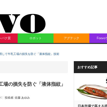
ンパク質
ロボット
アグテック
Foov
を利用して牛乳工場の損失を防ぐ「液体指紋」技術
おすすめ記事
乳工場の損失を防ぐ「液体指紋」
パ
投稿者:
佐藤 あゆみ
日本市場で高まる