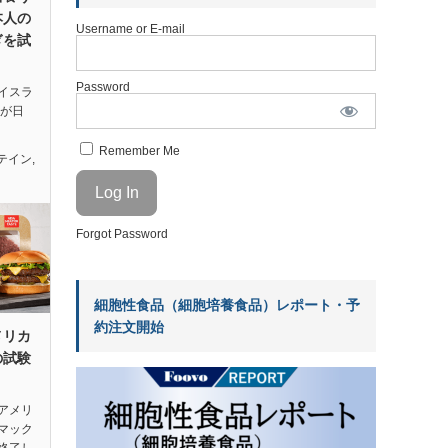
本人の
Username or E-mail
ぎを試
Password
イスラ
sが日
Remember Me
テイン
,
Forgot Password
細胞性食品（細胞培養食品）レポート・予
約注文開始
メリカ
の試験
アメリ
マック