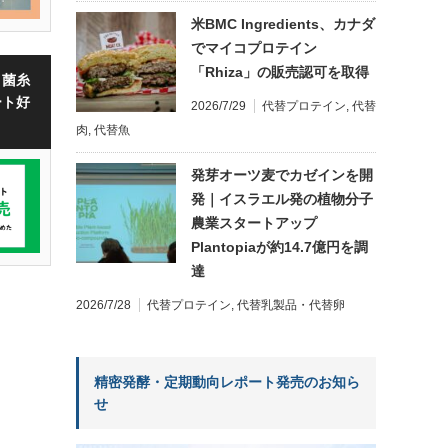
米BMC Ingredients、カナダ
でマイコプロテイン
「Rhiza」の販売認可を取得
・菌糸
ート好
2026/7/29
代替プロテイン
,
代替
肉
,
代替魚
発芽オーツ麦でカゼインを開
発｜イスラエル発の植物分子
農業スタートアップ
Plantopiaが約14.7億円を調
達
2026/7/28
代替プロテイン
,
代替乳製品・代替卵
精密発酵・定期動向レポート発売のお知ら
せ