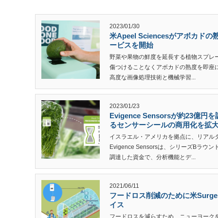
2023/01/30
米Apeel Sciencesがアボ
ービスを開始
野菜や果物の鮮度を延長する植物スプレーを開
傷つけることなくアボカドの熟度を即座
高度な画像処理技術と機械学習...
2023/01/23
Evigence Sensorsが約
るセンサーシールの商用化を拡
イスラエル・アメリカを拠点に、リアル
Evigence Sensorsは、シリーズB
調達した資金で、分析機能とデ...
2021/06/11
フードロス削減のために米Surge
イス
フードロスを減らすため、ニューヨークを拠点