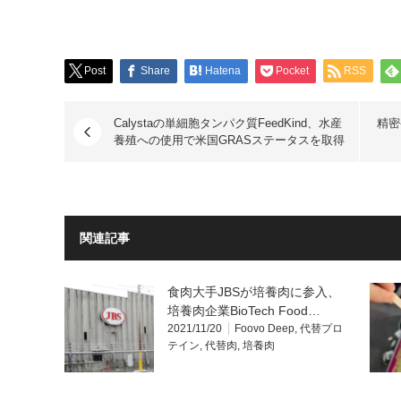
Post
Share
Hatena
Pocket
RSS
Calystaの単細胞タンパク質FeedKind、水産
精密
養殖への使用で米国GRASステータスを取得
関連記事
食肉大手JBSが培養肉に参入、
培養肉企業BioTech Food…
2021/11/20
Foovo Deep
,
代替プロ
テイン
,
代替肉
,
培養肉