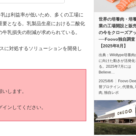
牛乳は利益率が低いため、多くの工場に
世界の培養肉・培
重要となる。乳製品生産における二酸化
業の工場開設と販
の牛乳損失の削減が求められている。
の今をクローズア
──Foovo独自調査
【2025年8月】
ロスに対処するソリューションを開発し
出典：Wildtype培養
に向けた動きが活発化
る。2025年7月には
Believe…
2025/8/6
Foovo De
替プロテイン
,
代替魚
,
願いします。
肉
,
独自レポ
グインしてください。