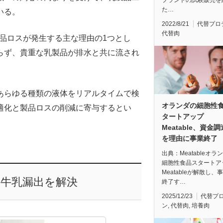
プラントの試験販売を
た…
いる。
2022/8/21
代替プロ
代替肉
品ロスが発生する主な理由の1つとし
らず、貴重な乳製品が排水と共に流され
あらゆる種類の液体をリアルタイムで検
オランダの細胞性
適化と製品ロスの削減に寄与するとい
タートアップ
Meatable、資金
を理由に事業終了
出典：Meatableオラ
細胞性食品スタートア
Meatableが解散し、
牛乳漏出を解決
終了す…
2025/12/23
代替プ
ン
,
代替肉
,
培養肉