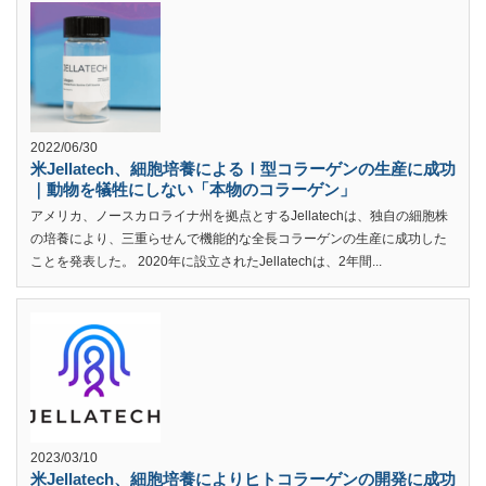
2022/06/30
米Jellatech、細胞培養によるⅠ型コラーゲンの生産に成功
｜動物を犠牲にしない「本物のコラーゲン」
アメリカ、ノースカロライナ州を拠点とするJellatechは、独自の細胞株
の培養により、三重らせんで機能的な全長コラーゲンの生産に成功した
ことを発表した。 2020年に設立されたJellatechは、2年間...
2023/03/10
米Jellatech、細胞培養によりヒトコラーゲンの開発に成功