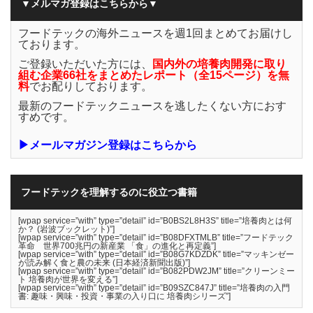
▼メルマガ登録はこちらから▼
フードテックの海外ニュースを週1回まとめてお届けし
ております。
ご登録いただいた方には、
国内外の培養肉開発に取り
組む企業66社をまとめたレポート（全15ページ）を無
料
でお配りしております。
最新のフードテックニュースを逃したくない方におす
すめです。
▶メールマガジン登録はこちらから
フードテックを理解するのに役立つ書籍
[wpap service=”with” type=”detail” id=”B0BS2L8H3S” title=”培養肉とは何
か？ (岩波ブックレット)”]
[wpap service=”with” type=”detail” id=”B08DFXTMLB” title=”フードテック
革命 世界700兆円の新産業 「食」の進化と再定義”]
[wpap service=”with” type=”detail” id=”B08G7KDZDK” title=”マッキンゼー
が読み解く食と農の未来 (日本経済新聞出版)”]
[wpap service=”with” type=”detail” id=”B082PDW2JM” title=”クリーンミー
ト 培養肉が世界を変える”]
[wpap service=”with” type=”detail” id=”B09SZC847J” title=”培養肉の入門
書: 趣味・興味・投資・事業の入り口に 培養肉シリーズ”]