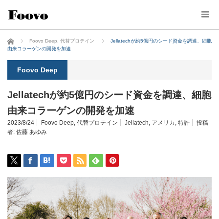
ホーム
Foovo Deep
,
代替プロテイン
Jellatechが約5億円のシード資金を調達、細胞
由来コラーゲンの開発を加速
Foovo Deep
Jellatechが約5億円のシード資金を調達、細胞
由来コラーゲンの開発を加速
2023/8/24
Foovo Deep
,
代替プロテイン
Jellatech
,
アメリカ
,
特許
投稿
者:
佐藤 あゆみ