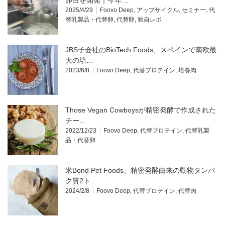
2025/4/29
Foovo Deep
,
アップサイクル
,
セミナー
,
代
替乳製品・代替卵
,
代替卵
,
独自レポ
JBS子会社のBioTech Foods、スペインで南欧最
大の培…
2023/6/8
Foovo Deep
,
代替プロテイン
,
培養肉
Those Vegan Cowboysが精密発酵で作成された
チー…
2022/12/23
Foovo Deep
,
代替プロテイン
,
代替乳製
品・代替卵
米Bond Pet Foods、精密発酵由来の動物タンパ
ク質2ト…
2024/2/8
Foovo Deep
,
代替プロテイン
,
代替肉