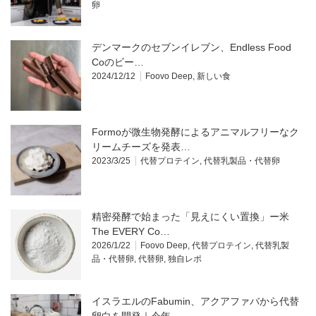
卵
デンマークのセブンイレブン、Endless Food
Coのビー…
2024/12/12
Foovo Deep
,
新しい食
Formoが微生物発酵によるアニマルフリーなク
リームチーズを発表…
2023/3/25
代替プロテイン
,
代替乳製品・代替卵
精密発酵で始まった「見えにくい置換」ー米
The EVERY Co…
2026/1/22
Foovo Deep
,
代替プロテイン
,
代替乳製
品・代替卵
,
代替卵
,
独自レポ
イスラエルのFabumin、アクアファバから代替
卵白を開発｜今年…