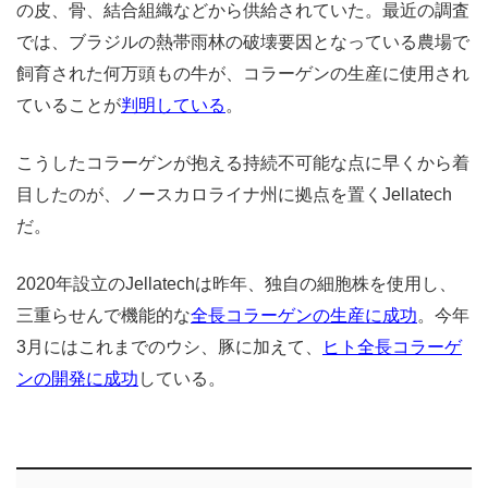
の皮、骨、結合組織などから供給されていた。最近の調査
では、ブラジルの熱帯雨林の破壊要因となっている農場で
飼育された何万頭もの牛が、コラーゲンの生産に使用され
ていることが
判明している
。
こうしたコラーゲンが抱える持続不可能な点に早くから着
目したのが、ノースカロライナ州に拠点を置くJellatech
だ。
2020年設立のJellatechは昨年、独自の細胞株を使用し、
三重らせんで機能的な
全長コラーゲンの生産に成功
。今年
3月にはこれまでのウシ、豚に加えて、
ヒト全長コラーゲ
ンの開発に成功
している。