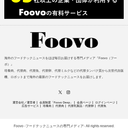
海外のフードテックニュースをほぼ毎日お届けする専門メディア『Foovo（フー
ボ）』
培養肉、代替肉、代替魚、代替卵、代替ミルクなどの代替タンパク質から次世代自販
機、ロボットまで海外の最新のフードテックニュースをお届けします。
X
Instagram
運営会社／運営者
会員制度「Foovo Deep」
会員ページ
ログインページ
広告サービス
培養肉
代替肉
代替乳製品・代替卵
代替魚
Foovo -フードテックニュースの専門メディア-
All rights reserved.