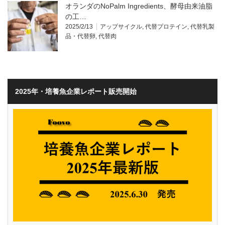
オランダのNoPalm Ingredients、酵母由来油脂
の工…
2025/2/13
アップサイクル
,
代替プロテイン
,
代替乳製
品・代替卵
,
代替肉
2025年・培養魚企業レポート販売開始