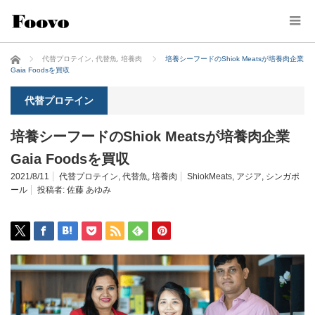
ホーム
代替プロテイン
,
代替魚
,
培養肉
培養シーフードのShiok Meatsが培養肉企業
Gaia Foodsを買収
代替プロテイン
培養シーフードのShiok Meatsが培養肉企業
Gaia Foodsを買収
2021/8/11
代替プロテイン
,
代替魚
,
培養肉
ShiokMeats
,
アジア
,
シンガポ
ール
投稿者:
佐藤 あゆみ