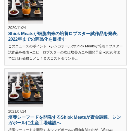
2020/11/24
Shiok Meatsが細胞由来の培養ロブスター試作品を発表、
2022年までの商品化を目指す
このニュースのポイント ●シンガポールのShiok Meatsが培養ロブスター
試作品を発表 ●エビ・ロブスターの次は培養カニを開発予定 ●2020年ま
でに現行価格１／１４０のコストダウンを...
2021/07/24
培養シーフードを開発するShiok Meatsが資金調達、シン
ガポールに生産工場建設へ
培養シーフードを開発するシンガポールのShiok Meatsが、Woowa