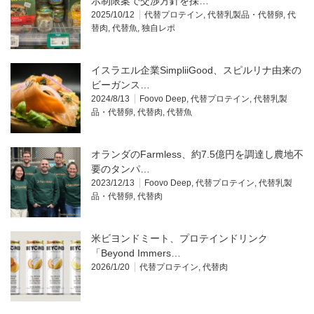
示制限案で交渉方針を採…
2025/10/12
代替プロテイン
,
代替乳製品・代替卵
,
代
替肉
,
代替魚
,
独自レポ
イスラエル企業SimpliiGood、スピルリナ由来の
ビーガンス…
2024/8/13
Foovo Deep
,
代替プロテイン
,
代替乳製
品・代替卵
,
代替肉
,
代替魚
オランダのFarmless、約7.5億円を調達し農地不
要のタンパ…
2023/12/13
Foovo Deep
,
代替プロテイン
,
代替乳製
品・代替卵
,
代替肉
米ビヨンドミート、プロテインドリンク
「Beyond Immers…
2026/1/20
代替プロテイン
,
代替肉