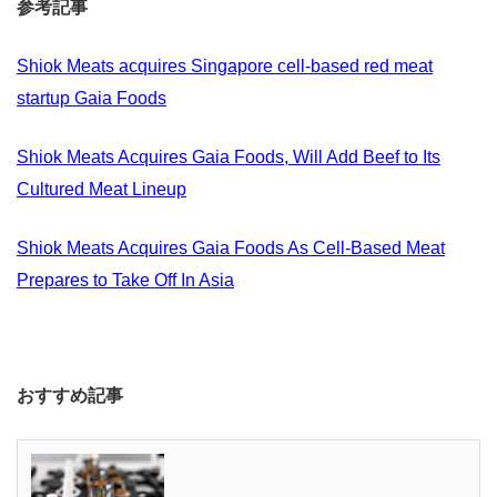
参考記事
Shiok Meats acquires Singapore cell-based red meat
startup Gaia Foods
Shiok Meats Acquires Gaia Foods, Will Add Beef to Its
Cultured Meat Lineup
Shiok Meats Acquires Gaia Foods As Cell-Based Meat
Prepares to Take Off In Asia
おすすめ記事