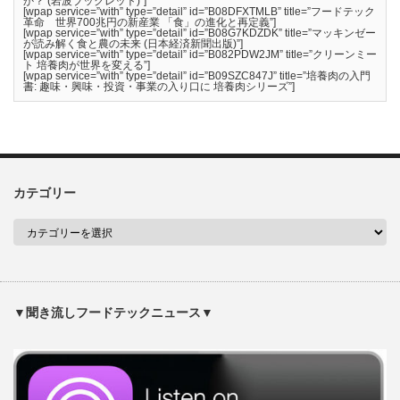
か？ (岩波ブックレット)”]
[wpap service=”with” type=”detail” id=”B08DFXTMLB” title=”フードテック
革命 世界700兆円の新産業 「食」の進化と再定義”]
[wpap service=”with” type=”detail” id=”B08G7KDZDK” title=”マッキンゼー
が読み解く食と農の未来 (日本経済新聞出版)”]
[wpap service=”with” type=”detail” id=”B082PDW2JM” title=”クリーンミー
ト 培養肉が世界を変える”]
[wpap service=”with” type=”detail” id=”B09SZC847J” title=”培養肉の入門
書: 趣味・興味・投資・事業の入り口に 培養肉シリーズ”]
カテゴリー
▼聞き流しフードテックニュース▼