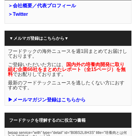
＞会社概要／代表プロフィール
＞Twitter
▼メルマガ登録はこちらから▼
フードテックの海外ニュースを週1回まとめてお届けし
ております。
ご登録いただいた方には、
国内外の培養肉開発に取り
組む企業66社をまとめたレポート（全15ページ）を無
料
でお配りしております。
最新のフードテックニュースを逃したくない方におす
すめです。
▶メールマガジン登録はこちらから
フードテックを理解するのに役立つ書籍
[wpap service=”with” type=”detail” id=”B0BS2L8H3S” title=”培養肉とは何