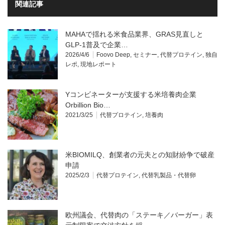
関連記事
MAHAで揺れる米食品業界、GRAS見直しと
GLP-1普及で企業…
2026/4/6
Foovo Deep
,
セミナー
,
代替プロテイン
,
独自
レポ
,
現地レポート
Yコンビネーターが支援する米培養肉企業
Orbillion Bio…
2021/3/25
代替プロテイン
,
培養肉
米BIOMILQ、創業者の元夫との知財紛争で破産
申請
2025/2/3
代替プロテイン
,
代替乳製品・代替卵
欧州議会、代替肉の「ステーキ／バーガー」表