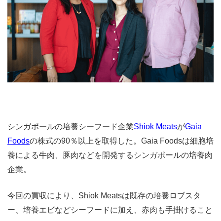
シンガポールの培養シーフード企業
Shiok Meats
が
Gaia
Foods
の株式の90％以上を取得した。Gaia Foodsは細胞培
養による牛肉、豚肉などを開発するシンガポールの培養肉
企業。
今回の買収により、Shiok Meatsは既存の培養ロブスタ
ー、培養エビなどシーフードに加え、赤肉も手掛けること