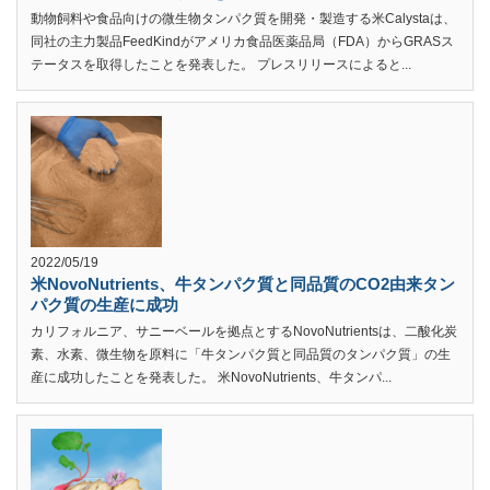
動物飼料や食品向けの微生物タンパク質を開発・製造する米Calystaは、
同社の主力製品FeedKindがアメリカ食品医薬品局（FDA）からGRASス
テータスを取得したことを発表した。 プレスリリースによると...
2022/05/19
米NovoNutrients、牛タンパク質と同品質のCO2由来タン
パク質の生産に成功
カリフォルニア、サニーベールを拠点とするNovoNutrientsは、二酸化炭
素、水素、微生物を原料に「牛タンパク質と同品質のタンパク質」の生
産に成功したことを発表した。 米NovoNutrients、牛タンパ...