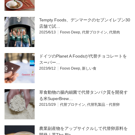
Tempty Foods、デンマークのセブンイレブン30
店舗で試…
2025/6/13
Foovo Deep
,
代替プロテイン
,
代替肉
ドイツのPlanet A Foodsが代替チョコレートを
スーパー…
2023/9/12
Foovo Deep
,
新しい食
草食動物の腸内細菌で代替タンパク質を開発す
る米SuperBrew…
2021/3/29
代替プロテイン
,
代替乳製品・代替卵
農業副産物をアップサイクルして代替卵原料を
開発｜英The Bla…