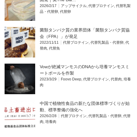
2026/2/17
アップサイクル
,
代替プロテイン
,
代替乳製
品・代替卵
,
代替卵
菌類タンパク質の業界団体「菌類タンパク質協
会（FPA）」が発足
2022/11/11
代替プロテイン
,
代替乳製品・代替卵
,
代
替肉
,
代替魚
Vowが絶滅マンモスのDNAから培養マンモスミ
ートボールを作製
2023/3/29
Foovo Deep
,
代替プロテイン
,
代替肉
,
培養
肉
中国で植物性食品の新たな団体標準づくりが始
動、標準整備の強化へ
2026/2/28
代替プロテイン
,
代替乳製品・代替卵
,
代替
肉
,
培養肉