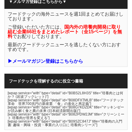
▼メルマガ登録はこちらから▼
フードテックの海外ニュースを週1回まとめてお届けし
ております。
ご登録いただいた方には、
国内外の培養肉開発に取り
組む企業66社をまとめたレポート（全15ページ）を無
料
でお配りしております。
最新のフードテックニュースを逃したくない方におす
すめです。
▶メールマガジン登録はこちらから
フードテックを理解するのに役立つ書籍
[wpap service=”with” type=”detail” id=”B0BS2L8H3S” title=”培養肉とは何
か？ (岩波ブックレット)”]
[wpap service=”with” type=”detail” id=”B08DFXTMLB” title=”フードテック
革命 世界700兆円の新産業 「食」の進化と再定義”]
[wpap service=”with” type=”detail” id=”B08G7KDZDK” title=”マッキンゼー
が読み解く食と農の未来 (日本経済新聞出版)”]
[wpap service=”with” type=”detail” id=”B082PDW2JM” title=”クリーンミー
ト 培養肉が世界を変える”]
[wpap service=”with” type=”detail” id=”B09SZC847J” title=”培養肉の入門
書: 趣味・興味・投資・事業の入り口に 培養肉シリーズ”]