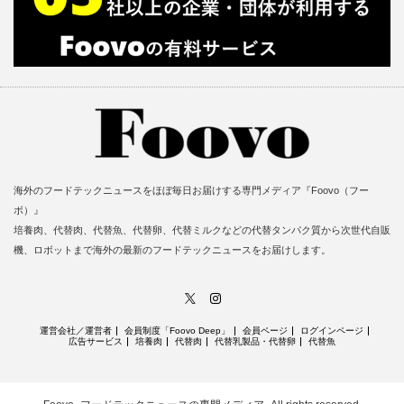
海外のフードテックニュースをほぼ毎日お届けする専門メディア『Foovo（フー
ボ）』
培養肉、代替肉、代替魚、代替卵、代替ミルクなどの代替タンパク質から次世代自販
機、ロボットまで海外の最新のフードテックニュースをお届けします。
X
Instagram
運営会社／運営者
会員制度「Foovo Deep」
会員ページ
ログインページ
広告サービス
培養肉
代替肉
代替乳製品・代替卵
代替魚