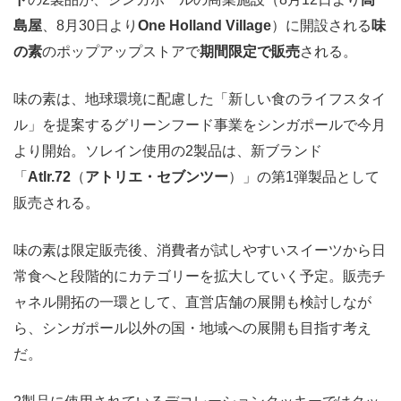
島屋
、8月30日より
One Holland Village
）に開設される
味
の素
のポップアップストアで
期間限定で販売
される。
味の素は、地球環境に配慮した「新しい食のライフスタイ
ル」を提案するグリーンフード事業をシンガポールで今月
より開始。ソレイン使用の2製品は、新ブランド
「
Atlr.72
（
アトリエ・セブンツー
）」の第1弾製品として
販売される。
味の素は限定販売後、消費者が試しやすいスイーツから日
常食へと段階的にカテゴリーを拡大していく予定。販売チ
ャネル開拓の一環として、直営店舗の展開も検討しなが
ら、シンガポール以外の国・地域への展開も目指す考え
だ。