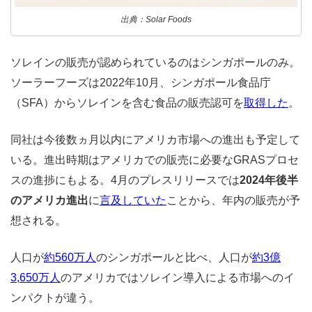
出典：Solar Foods
ソレインの販売が認められているのはシンガポールのみ。
ソーラーフーズは2022年10月、シンガポール食品庁
（SFA）からソレインを含む食品の販売認可を
取得した
。
同社は今後数ヵ月以内にアメリカ市場への進出も予定して
いる。進出時期はアメリカでの販売に必要なGRASプロセ
スの進捗にもよる。4月のプレスリリースでは
2024年後半
のアメリカ進出
に
言及していた
ことから、年内の販売が予
想される。
人口が
約560万人
のシンガポールと比べ、人口が
約3億
3,650万人
のアメリカではソレイン導入による市場へのイ
ンパクトが違う。