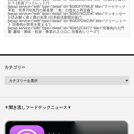
か？ (岩波ブックレット)”]
[wpap service=”with” type=”detail” id=”B08DFXTMLB” title=”フードテック
革命 世界700兆円の新産業 「食」の進化と再定義”]
[wpap service=”with” type=”detail” id=”B08G7KDZDK” title=”マッキンゼー
が読み解く食と農の未来 (日本経済新聞出版)”]
[wpap service=”with” type=”detail” id=”B082PDW2JM” title=”クリーンミー
ト 培養肉が世界を変える”]
[wpap service=”with” type=”detail” id=”B09SZC847J” title=”培養肉の入門
書: 趣味・興味・投資・事業の入り口に 培養肉シリーズ”]
カテゴリー
▼聞き流しフードテックニュース▼