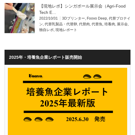
【現地レポ】シンガポール展示会（Agri-Food
Tech E…
2022/10/31
3Dプリンター
,
Foovo Deep
,
代替プロテイ
ン
,
代替乳製品・代替卵
,
代替肉
,
代替魚
,
培養肉
,
展示会
,
独自レポ
,
現地レポート
2025年・培養魚企業レポート販売開始