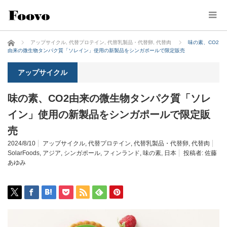
ホーム
アップサイクル
,
代替プロテイン
,
代替乳製品・代替卵
,
代替肉
味の素、CO2
由来の微生物タンパク質「ソレイン」使用の新製品をシンガポールで限定販売
アップサイクル
味の素、CO2由来の微生物タンパク質「ソレ
イン」使用の新製品をシンガポールで限定販
売
2024/8/10
アップサイクル
,
代替プロテイン
,
代替乳製品・代替卵
,
代替肉
SolarFoods
,
アジア
,
シンガポール
,
フィンランド
,
味の素
,
日本
投稿者:
佐藤
あゆみ