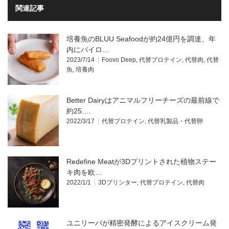
関連記事
培養魚のBLUU Seafoodが約24億円を調達、年
内にパイロ…
2023/7/14
Foovo Deep
,
代替プロテイン
,
代替肉
,
代替
魚
,
培養肉
Better Dairyはアニマルフリーチーズの最前線で
約25.…
2022/3/17
代替プロテイン
,
代替乳製品・代替卵
Redefine Meatが3Dプリントされた植物ステー
キ肉を欧…
2022/1/1
3Dプリンター
,
代替プロテイン
,
代替肉
ユニリーバが精密発酵によるアイスクリーム発