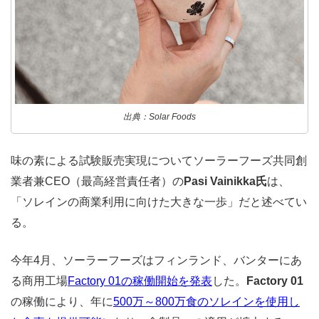
出典：Solar Foods
味の素による試験販売実現についてソーラーフーズ共同創
業者兼CEO（最高経営責任者）の
Pasi Vainikka氏
は、
「ソレインの商業利用に向けた大きな一歩」だと述べてい
る。
今年4月、ソーラーフーズはフィンランド、バンターにあ
る商用工場
Factory 01の稼働開始を発表
した。
Factory 01
の稼働により、年に
500万～800万食のソレインを使用し