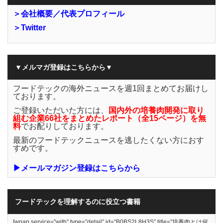
＞会社概要／代表プロフィール
＞Twitter
▼メルマガ登録はこちらから▼
フードテックの海外ニュースを週1回まとめてお届けし
ております。
ご登録いただいた方には、
国内外の培養肉開発に取り
組む企業66社をまとめたレポート（全15ページ）を無
料
でお配りしております。
最新のフードテックニュースを逃したくない方におす
すめです。
▶メールマガジン登録はこちらから
フードテックを理解するのに役立つ書籍
[wpap service=”with” type=”detail” id=”B0BS2L8H3S” title=”培養肉とは何