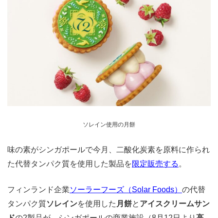
ソレイン使用の月餅
味の素がシンガポールで今月、二酸化炭素を原料に作られ
た代替タンパク質を使用した製品を
限定販売する
。
フィンランド企業
ソーラーフーズ（Solar Foods）
の代替
タンパク質
ソレイン
を使用した
月餅
と
アイスクリームサン
ド
の2製品が、シンガポールの商業施設（8月12日より
高