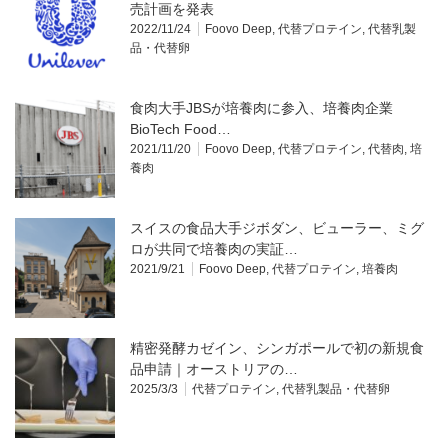
売計画を発表
2022/11/24
Foovo Deep
,
代替プロテイン
,
代替乳製
品・代替卵
食肉大手JBSが培養肉に参入、培養肉企業
BioTech Food…
2021/11/20
Foovo Deep
,
代替プロテイン
,
代替肉
,
培
養肉
スイスの食品大手ジボダン、ビューラー、ミグ
ロが共同で培養肉の実証…
2021/9/21
Foovo Deep
,
代替プロテイン
,
培養肉
精密発酵カゼイン、シンガポールで初の新規食
品申請｜オーストリアの…
2025/3/3
代替プロテイン
,
代替乳製品・代替卵