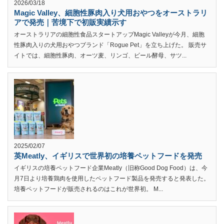
2026/03/18
Magic Valley、細胞性豚肉入り犬用おやつをオーストラリ
アで発売｜苦境下で初販実績示す
オーストラリアの細胞性食品スタートアップMagic Valleyが今月、細胞
性豚肉入りの犬用おやつブランド「Rogue Pet」を立ち上げた。 販売サ
イトでは、細胞性豚肉、オーツ麦、リンゴ、ビール酵母、サツ...
2025/02/07
英Meatly、イギリスで世界初の培養ペットフードを発売
イギリスの培養ペットフード企業Meatly（旧称Good Dog Food）は、今
月7日より培養鶏肉を使用したペットフード製品を発売すると発表した。
培養ペットフードが販売されるのはこれが世界初。 M...