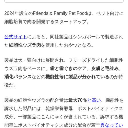
2024年設立のFriends & Family Pet Foodは、ペット向けに
細胞培養で肉を開発するスタートアップ。
公式サイト
によると、同社製品はシンガポールで製造され
た
細胞性ウズラ肉
を使用したおやつとなる。
製品は犬・猫向けに展開され、フリーズドライした細胞性
ウズラ肉をベースに、
歯と歯ぐきのケア
、
皮膚と毛並み
、
消化バランス
などの
機能性毎に製品が分かれている
のが特
徴だ。
製品の細胞性ウズラの配合量は
最大70％
と高い
。機能性を
訴求した製品には、乾燥栄養酵母、ポストバイオティクス
成分、一部製品にこんにゃくが含まれている。訴求する機
能毎にポストバイオティクス成分の配合が若干
異なってい