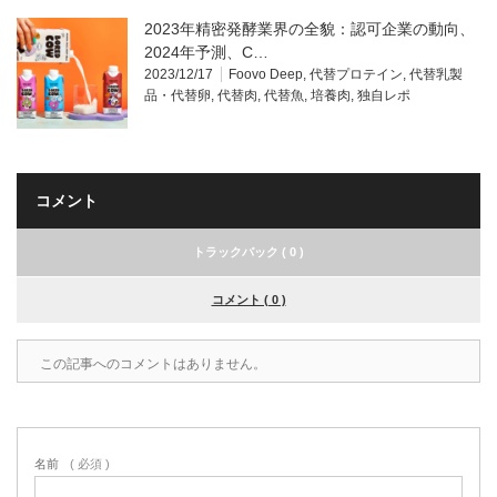
2023年精密発酵業界の全貌：認可企業の動向、
2024年予測、C…
2023/12/17
Foovo Deep
,
代替プロテイン
,
代替乳製
品・代替卵
,
代替肉
,
代替魚
,
培養肉
,
独自レポ
コメント
トラックバック ( 0 )
コメント ( 0 )
この記事へのコメントはありません。
名前
( 必須 )