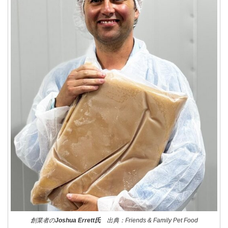
創業者の
Joshua Errett氏
出典：Friends & Family Pet Food