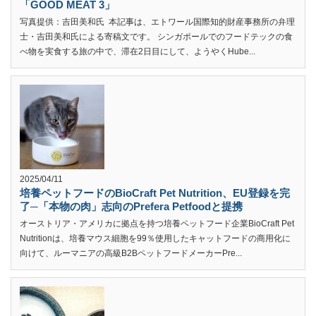
「GOOD MEAT 3」
写真提供：吉田美和氏 本記事は、エトワール国際知的財産事務所の弁理
士・吉田美和氏による寄稿文です。 シンガポールでのフードテックの食
べ物を実食する旅の中で、滞在2日目にして、ようやくHube...
2025/04/11
培養ペットフードのBioCraft Pet Nutrition、EU登録を完
了─「本物の肉」志向のPrefera Petfoodと提携
オーストリア・アメリカに拠点を持つ培養ペットフード企業BioCraft Pet
Nutritionは、培養マウス細胞を99％使用したキャットフードの商用化に
向けて、ルーマニアの高級B2BペットフードメーカーPre...