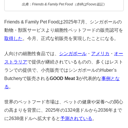
出典：Friends & Family Pet Food（赤枠はFoovo追記）
Friends & Family Pet Foodは2025年7月、シンガポールの
動物・獣医サービスより細胞性ペットフードの販売認可を
取得した
。今月、正式な初販売を実現したことになる。
人向けの細胞性食品では、
シンガポール
・
アメリカ
・
オー
ストラリア
で提供が継続されているものの、多くはレスト
ランでの提供で、小売販売ではシンガポールのHuber’s
Butcheryで販売される
GOOD Meat 3
が代表的な
事例とな
る
。
世界のペットフード市場は、ペットの健康や栄養への関心
の高まりを背景に、2025年の1324億ドルから2036年まで
に2638億ドルへ拡大すると
予測されている
。