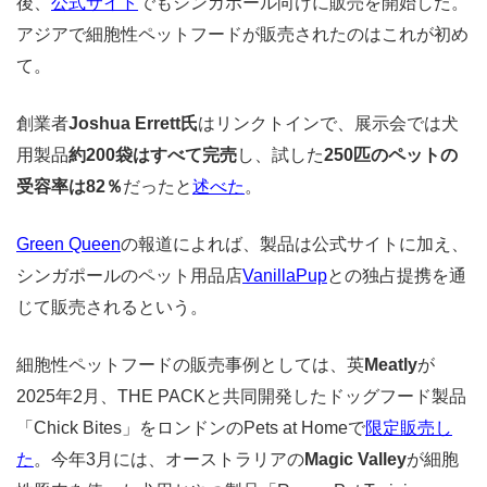
後、
公式サイト
でもシンガポール向けに販売を開始した。
アジアで細胞性ペットフードが販売されたのはこれが初め
て。
創業者
Joshua Errett氏
はリンクトインで、展示会では犬
用製品
約200袋はすべて完売
し、試した
250匹のペットの
受容率は82％
だったと
述べた
。
Green Queen
の報道によれば、製品は公式サイトに加え、
シンガポールのペット用品店
VanillaPup
との独占提携を通
じて販売されるという。
細胞性ペットフードの販売事例としては、英
Meatly
が
2025年2月、THE PACKと共同開発したドッグフード製品
「Chick Bites」をロンドンのPets at Homeで
限定販売し
た
。今年3月には、オーストラリアの
Magic Valley
が細胞