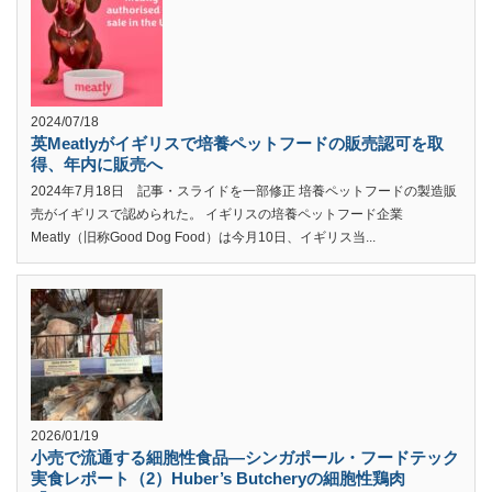
2024/07/18
英Meatlyがイギリスで培養ペットフードの販売認可を取
得、年内に販売へ
2024年7月18日 記事・スライドを一部修正 培養ペットフードの製造販
売がイギリスで認められた。 イギリスの培養ペットフード企業
Meatly（旧称Good Dog Food）は今月10日、イギリス当...
2026/01/19
小売で流通する細胞性食品―シンガポール・フードテック
実食レポート（2）Huber’s Butcheryの細胞性鶏肉