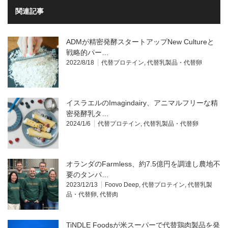
関連記事
ADMが精密発酵スタートアップNew Cultureと
戦略的パー…
2022/8/18
代替プロテイン
,
代替乳製品・代替卵
イスラエルのImagindairy、アニマルフリーな精
密発酵乳タ…
2024/1/6
代替プロテイン
,
代替乳製品・代替卵
オランダのFarmless、約7.5億円を調達し農地不
要のタンパ…
2023/12/13
Foovo Deep
,
代替プロテイン
,
代替乳製
品・代替卵
,
代替肉
TiNDLE Foodsが米スーパーで代替鶏肉製品を発