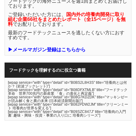
フードテックの海外ニュースを週1回まとめてお届けし
ております。
ご登録いただいた方には、
国内外の培養肉開発に取り
組む企業66社をまとめたレポート（全15ページ）を無
料
でお配りしております。
最新のフードテックニュースを逃したくない方におす
すめです。
▶メールマガジン登録はこちらから
フードテックを理解するのに役立つ書籍
[wpap service=”with” type=”detail” id=”B0BS2L8H3S” title=”培養肉とは何
か？ (岩波ブックレット)”]
[wpap service=”with” type=”detail” id=”B08DFXTMLB” title=”フードテック
革命 世界700兆円の新産業 「食」の進化と再定義”]
[wpap service=”with” type=”detail” id=”B08G7KDZDK” title=”マッキンゼー
が読み解く食と農の未来 (日本経済新聞出版)”]
[wpap service=”with” type=”detail” id=”B082PDW2JM” title=”クリーンミー
ト 培養肉が世界を変える”]
[wpap service=”with” type=”detail” id=”B09SZC847J” title=”培養肉の入門
書: 趣味・興味・投資・事業の入り口に 培養肉シリーズ”]