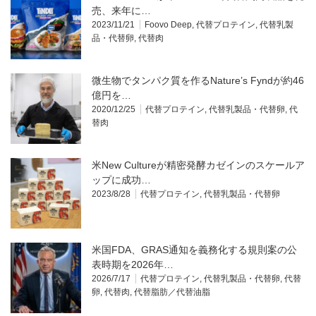
売、来年に…
2023/11/21
Foovo Deep
,
代替プロテイン
,
代替乳製
品・代替卵
,
代替肉
微生物でタンパク質を作るNature’s Fyndが約46
億円を…
2020/12/25
代替プロテイン
,
代替乳製品・代替卵
,
代
替肉
米New Cultureが精密発酵カゼインのスケールア
ップに成功…
2023/8/28
代替プロテイン
,
代替乳製品・代替卵
米国FDA、GRAS通知を義務化する規則案の公
表時期を2026年…
2026/7/17
代替プロテイン
,
代替乳製品・代替卵
,
代替
卵
,
代替肉
,
代替脂肪／代替油脂