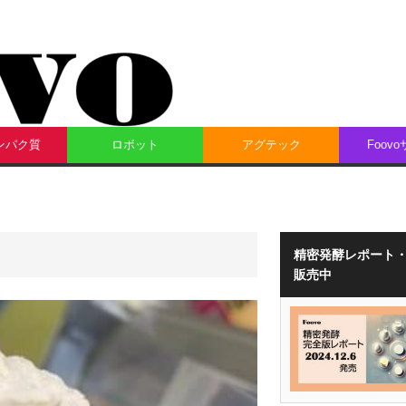
ンパク質
ロボット
アグテック
Foov
精密発酵レポート
販売中