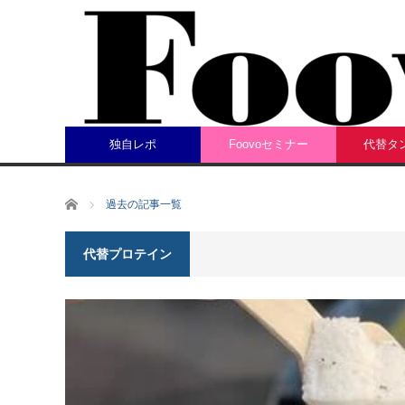
独自レポ
Foovoセミナー
代替タ
ホーム
過去の記事一覧
代替プロテイン