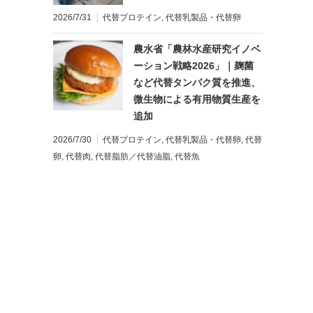
2026/7/31
代替プロテイン
,
代替乳製品・代替卵
農水省「農林水産研究イノベ
ーション戦略2026」｜麹菌
など代替タンパク質を推進、
微生物による有用物質生産を
追加
2026/7/30
代替プロテイン
,
代替乳製品・代替卵
,
代替
卵
,
代替肉
,
代替脂肪／代替油脂
,
代替魚