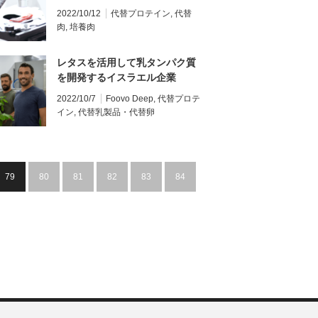
TissenBioFarmが約2.2億円を
2022/10/12
代替プロテイン
,
代替
調達
肉
,
培養肉
レタスを活用して乳タンパク質
を開発するイスラエル企業
Pigmentum
2022/10/7
Foovo Deep
,
代替プロテ
イン
,
代替乳製品・代替卵
79
80
81
82
83
84