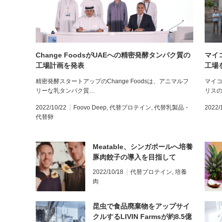
Change FoodsがUAEへの精密発酵タンパク質の
マイ
工場計画を発表
工場
精密発酵スタートアップのChange Foodsは、アニマルフ
マイ
リーな乳タンパク質…
リスの
2022/10/22
Foovo Deep
,
代替プロテイン
,
代替乳製品・
2022/
代替卵
Meatable、シンガポールへ培養
豚肉餃子の導入を目指して
ESCO Asterと提携
2022/10/18
代替プロテイン
,
培養
肉
昆虫で食品廃棄物をアップサイ
クルするLIVIN Farmsが約8.5億