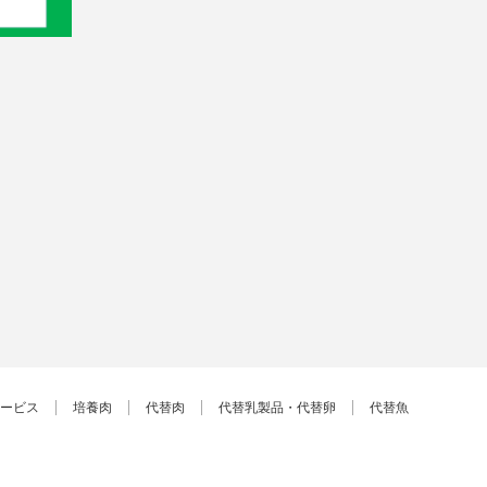
ービス
培養肉
代替肉
代替乳製品・代替卵
代替魚