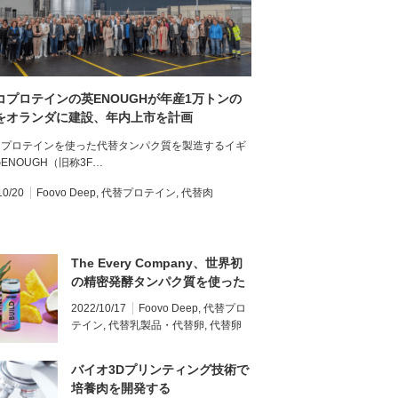
コプロテインの英ENOUGHが年産1万トンの
をオランダに建設、年内上市を計画
コプロテインを使った代替タンパク質を製造するイギ
ENOUGH（旧称3F…
10/20
Foovo Deep
,
代替プロテイン
,
代替肉
The Every Company、世界初
の精密発酵タンパク質を使った
アルコール飲料を発売
2022/10/17
Foovo Deep
,
代替プロ
テイン
,
代替乳製品・代替卵
,
代替卵
バイオ3Dプリンティング技術で
培養肉を開発する