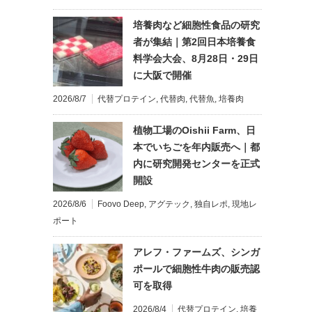
培養肉など細胞性食品の研究
者が集結｜第2回日本培養食
料学会大会、8月28日・29日
に大阪で開催
2026/8/7
代替プロテイン
,
代替肉
,
代替魚
,
培養肉
植物工場のOishii Farm、日
本でいちごを年内販売へ｜都
内に研究開発センターを正式
開設
2026/8/6
Foovo Deep
,
アグテック
,
独自レポ
,
現地レ
ポート
アレフ・ファームズ、シンガ
ポールで細胞性牛肉の販売認
可を取得
2026/8/4
代替プロテイン
,
培養