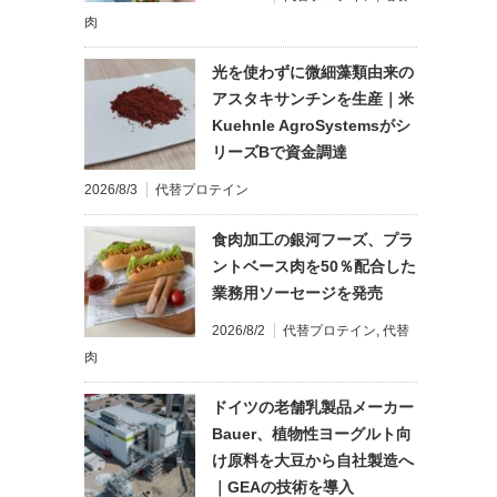
肉
光を使わずに微細藻類由来の
アスタキサンチンを生産｜米
Kuehnle AgroSystemsがシ
リーズBで資金調達
2026/8/3
代替プロテイン
食肉加工の銀河フーズ、プラ
ントベース肉を50％配合した
業務用ソーセージを発売
2026/8/2
代替プロテイン
,
代替
肉
ドイツの老舗乳製品メーカー
Bauer、植物性ヨーグルト向
け原料を大豆から自社製造へ
｜GEAの技術を導入