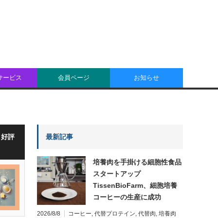
oサービス
会員ページ
お知らせ
・好評
最新記事
培養肉を手掛ける細胞性食品
スタートアップ
TissenBioFarm、細胞培養
コーヒーの生産に成功
2026/8/8
コーヒー
,
代替プロテイン
,
代替肉
,
培養肉