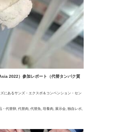
o Asia 2022）参加レポート（代替タンパク質
・サンズにあるサンズ・エクスポ＆コンベンション・セン
品・代替卵
,
代替肉
,
代替魚
,
培養肉
,
展示会
,
独自レポ
,