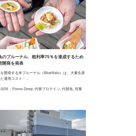
魚のブルーナル、粗利率75％を達成するため
術開発を発表
を開発する米ブルーナル（BlueNalu）は、大量生産
けた運用コスト・…
10/26
Foovo Deep
,
代替プロテイン
,
代替魚
,
培養