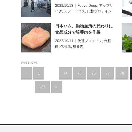
円を調達
2022/10/13
Foovo Deep
,
アップサ
イクル
,
フードロス
,
代替プロテイン
日本ハム、動物血清の代わりに
食品成分で培養肉を作製
2022/10/11
代替プロテイン
,
代替
肉
,
代替魚
,
培養肉
PAGE NAVI
«
1
…
74
75
76
77
78
…
121
»