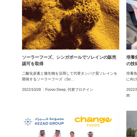
ソーラーフーズ、シンガポールでソレインの販売
培養
認可を取得
の技
二酸化炭素と微生物を活用して代替タンパク質ソレインを
培養魚
開発するソーラーフーズ（So…
に向
2022/10/28
Foovo Deep
,
代替プロテイン
2022/
肉