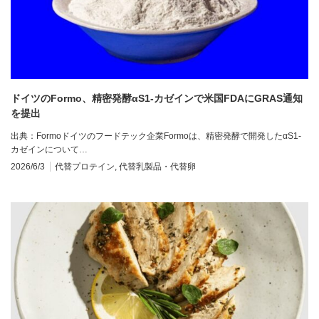
ドイツのFormo、精密発酵αS1-カゼインで米国FDAにGRAS通知
を提出
出典：Formoドイツのフードテック企業Formoは、精密発酵で開発したαS1-
カゼインについて…
2026/6/3
代替プロテイン
,
代替乳製品・代替卵