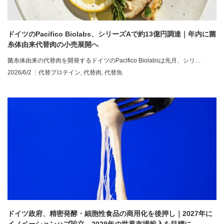
ドイツのPacifico Biolabs、シリーズAで約13億円調達｜年内に菌
糸体由来代替肉の小売展開へ
菌糸体由来の代替肉を開発するドイツのPacifico Biolabsは先月、シリ…
2026/6/2
代替プロテイン
,
代替肉
,
代替魚
ドイツ政府、精密発酵・細胞性食品の商用化を後押し｜2027年に