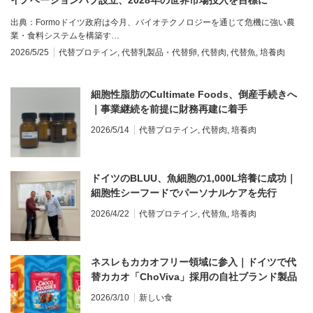
イノベーションハブ設立、2028年の世界市場投入を目標に
出典：Formoドイツ政府は今月、バイオテクノロジーを通じて危機に強い農
業・食料システムを構築す…
2026/5/25
代替プロテイン
,
代替乳製品・代替卵
,
代替肉
,
代替魚
,
培養肉
細胞性脂肪のCultimate Foods、倒産手続きへ
｜事業継続を前提に財務再建に着手
2026/5/14
代替プロテイン
,
代替肉
,
培養肉
ドイツのBLUU、魚細胞の1,000L培養に成功｜
細胞性シーフードでパーソナルケアを先行
2026/4/22
代替プロテイン
,
代替魚
,
培養肉
ネスレもカカオフリー領域に参入｜ドイツで代
替カカオ「ChoViva」採用の自社ブランド製品
を来月発売へ
2026/3/10
新しい食