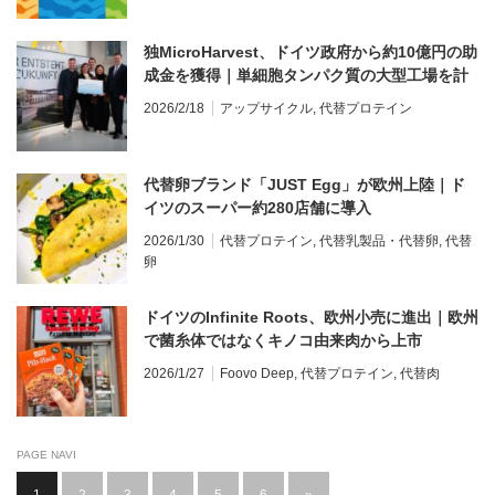
独MicroHarvest、ドイツ政府から約10億円の助
成金を獲得｜単細胞タンパク質の大型工場を計
画
2026/2/18
アップサイクル
,
代替プロテイン
代替卵ブランド「JUST Egg」が欧州上陸｜ド
イツのスーパー約280店舗に導入
2026/1/30
代替プロテイン
,
代替乳製品・代替卵
,
代替
卵
ドイツのInfinite Roots、欧州小売に進出｜欧州
で菌糸体ではなくキノコ由来肉から上市
2026/1/27
Foovo Deep
,
代替プロテイン
,
代替肉
PAGE NAVI