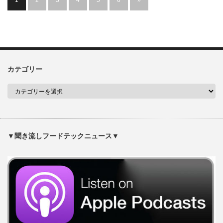
1
2
3
4
5
6
»
カテゴリー
▼聞き流しフードテックニュース▼