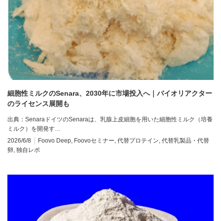
細胞性ミルクのSenara、2030年に市場投入へ｜バイオリアクター
のライセンス展開も
出典：SenaraドイツのSenaraは、乳腺上皮細胞を用いた細胞性ミルク（培養
ミルク）を開発す…
2026/6/8
Foovo Deep
,
Foovoセミナー
,
代替プロテイン
,
代替乳製品・代替
卵
,
独自レポ