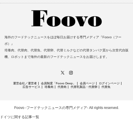
海外のフードテックニュースをほぼ毎日お届けする専門メディア『Foovo（フー
ボ）』
培養肉、代替肉、代替魚、代替卵、代替ミルクなどの代替タンパク質から次世代自販
機、ロボットまで海外の最新のフードテックニュースをお届けします。
X
Instagram
運営会社／運営者
会員制度「Foovo Deep」
会員ページ
ログインページ
広告サービス
培養肉
代替肉
代替乳製品・代替卵
代替魚
Foovo -フードテックニュースの専門メディア-
All rights reserved.
ドイツに関する記事一覧