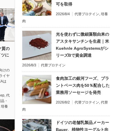
可を取得
2026/8/4
代替プロテイン
,
培養
肉
光を使わずに微細藻類由来の
アスタキサンチンを生産｜米
Kuehnle AgroSystemsがシ
ク質の
イツに
リーズBで資金調達
2026/8/3
代替プロテイン
向けの
ライヤ
食肉加工の銀河フーズ、プラ
Aは
ントベース肉を50％配合した
業務用ソーセージを発売
eep
,
代
製品・
2026/8/2
代替プロテイン
,
代替
,
培養
肉
ドイツの老舗乳製品メーカー
Bauer、植物性ヨーグルト向