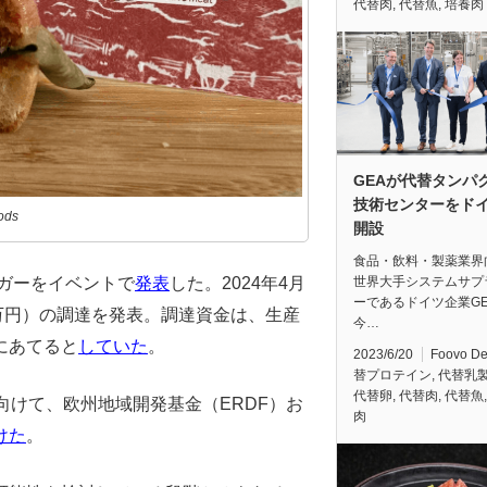
代替肉
,
代替魚
,
培養肉
GEAが代替タンパ
技術センターをド
ods
開設
食品・飲料・製薬業界
世界大手システムサプ
ーガーをイベントで
発表
した。2024年4月
ーであるドイツ企業GE
00万円）の調達を発表。調達資金は、生産
今…
にあてると
していた
。
2023/6/20
Foovo D
替プロテイン
,
代替乳
代替卵
,
代替肉
,
代替魚
向けて、欧州地域開発基金（ERDF）お
肉
けた
。