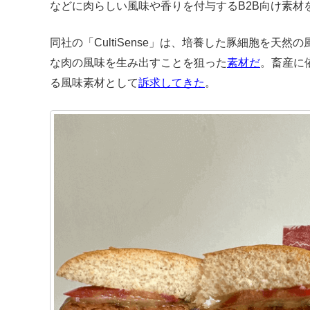
などに肉らしい風味や香りを付与するB2B向け素材
同社の「CultiSense」は、培養した豚細胞を天
な肉の風味を生み出すことを狙った
素材だ
。畜産に
る風味素材として
訴求してきた
。