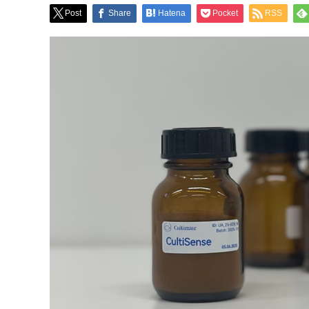
Post
Share
Hatena
Pocket
RSS