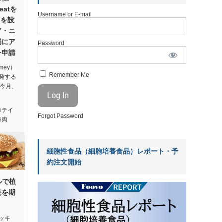
Meatを
Username or E-mail
」を設
ア・ニ
局にア
Password
を申請
mey）
Remember Me
発する
は今月、
ロテイ
Forgot Password
養肉
細胞性食品（細胞培養食品）レポート・予
約注文開始
ルで植
売を期
ッキ