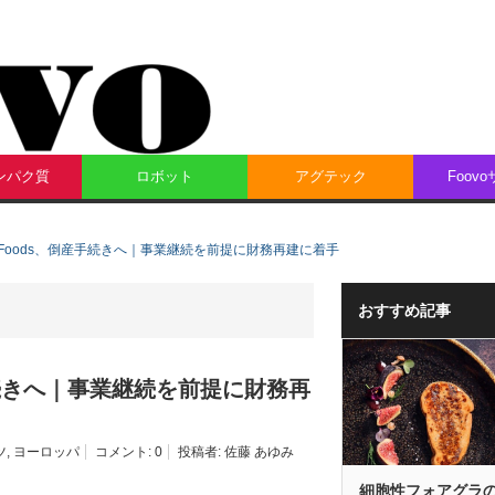
ンパク質
ロボット
アグテック
Foov
te Foods、倒産手続きへ｜事業継続を前提に財務再建に着手
おすすめ記事
倒産手続きへ｜事業継続を前提に財務再
ツ
,
ヨーロッパ
コメント:
0
投稿者:
佐藤 あゆみ
細胞性フォアグラ