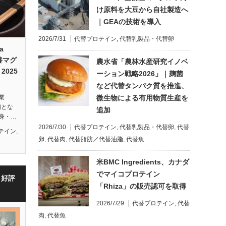
け原料を大豆から自社製造へ
｜GEAの技術を導入
2026/7/31
代替プロテイン
,
代替乳製品・代替卵
a
養マグ
農水省「農林水産研究イノベ
025
ーション戦略2026」｜麹菌
など代替タンパク質を推進、
微生物による有用物質生産を
業
初とな
追加
身・…
2026/7/30
代替プロテイン
,
代替乳製品・代替卵
,
代替
テイン
,
卵
,
代替肉
,
代替脂肪／代替油脂
,
代替魚
米BMC Ingredients、カナダ
でマイコプロテイン
・好評
「Rhiza」の販売認可を取得
2026/7/29
代替プロテイン
,
代替
肉
,
代替魚