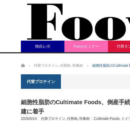
独自レポ
Foovoセミナー
代替タ
ホーム
代替プロテイン
,
代替肉
,
培養肉
細胞性脂肪のCultima
代替プロテイン
細胞性脂肪のCultimate Foods、
建に着手
2026/5/14
代替プロテイン
,
代替肉
,
培養肉
Cultimate Foods
,
ドイ