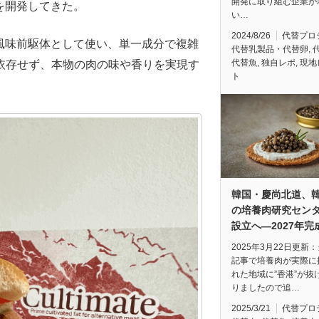
開発に取り組む企業が
を開発してきた。
い…
2024/8/26
代替プロ
然の風味前駆体として使い、単一成分で複雑
代替乳製品・代替卵
,
代替魚
,
独自レポ
,
現地
依存せず、本物の肉の味や香りを実現す
ト
韓国・慶尚北道、
の培養肉研究セン
設立へ—2027年完
2025年3月22日更新
記事で培養肉が実際に
れた地域に”香港”が抜
りましたので追…
2025/3/21
代替プロ