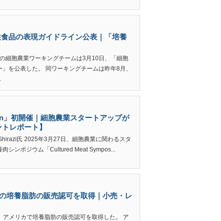
性食品の表現ガイドライン公表｜「培養
議会の細胞農業ワーキングチームは3月10日、「細胞
」を公表した。 同ワーキングチームは昨年8月、
.
pan」初開催｜細胞農業スタートアップが
ントレポート】
lex Shirazi氏 2025年3月27日、細胞農業に関わるスタ
ウム「Cultured Meat Sympos...
で世界初の培養脂肪の販売認可を取得｜小売・レ
 Barnsが、アメリカで培養脂肪の販売認可を取得した。 ア