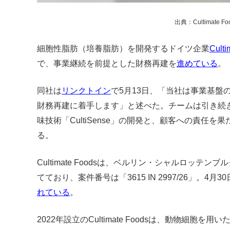
出典：Cultimate Fo
細胞性脂肪（培養脂肪）を開発するドイツ企業
Culti
で、事業継続を前提とした財務再建を
進めている
。
同社は
リンクトイン
で5月13日、「当社は事業基盤
財務再建に着手します」と述べた。チームは引き続
味技術「CultiSense」の開発と、顧客への責任
る。
Cultimate Foodsは、ベルリン・シャルロッ
てており、案件番号は「3615 IN 2997/26」。4
れている
。
2022年設立のCultimate Foodsは、動物細