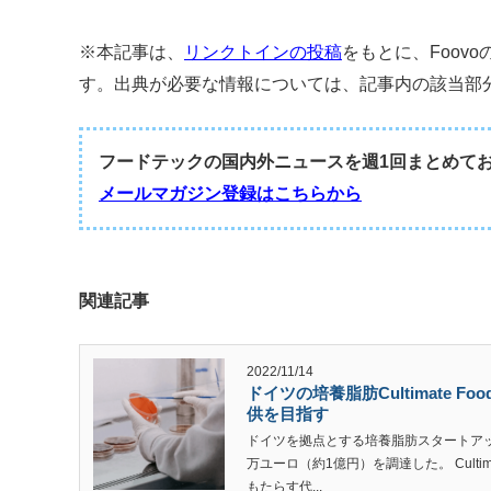
※本記事は、
リンクトインの投稿
をもとに、Foov
す。出典が必要な情報については、記事内の該当部
フードテックの国内外ニュースを週1回まとめて
メールマガジン登録はこちらから
関連記事
2022/11/14
ドイツの培養脂肪Cultimate 
供を目指す
ドイツを拠点とする培養脂肪スタートアップのC
万ユーロ（約1億円）を調達した。 Culti
もたらす代...