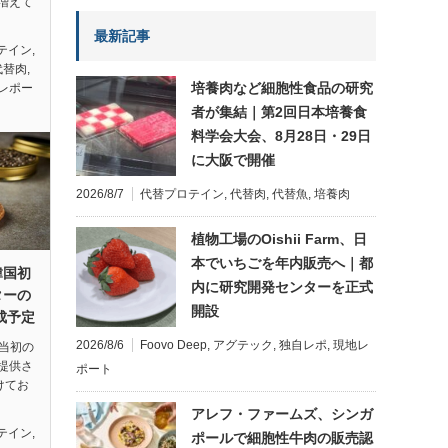
増えて
最新記事
テイン
,
代替肉
,
培養肉など細胞性食品の研究
レポー
者が集結｜第2回日本培養食
料学会大会、8月28日・29日
に大阪で開催
2026/8/7
代替プロテイン
,
代替肉
,
代替魚
,
培養肉
植物工場のOishii Farm、日
本でいちごを年内販売へ｜都
韓国初
内に研究開発センターを正式
ターの
開設
成予定
2026/8/6
Foovo Deep
,
アグテック
,
独自レポ
,
現地レ
：当初の
提供さ
ポート
けてお
アレフ・ファームズ、シンガ
テイン
,
ポールで細胞性牛肉の販売認