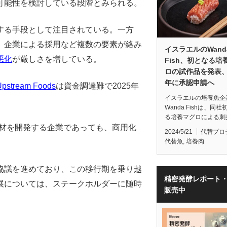
可能性を検討している段階とみられる。
する手段として注目されている。一方
、企業による採用など複数の要素が絡み
イスラエルのWand
悪化
が厳しさを増している。
Fish、初となる培
ロの試作品を発表、2
年に承認申請へ
Upstream Foods
は資金調達難で2025年
イスラエルの培養魚企
Wanda Fishは、同社
る培養マグロによる刺
る特定素材を開発する企業であっても、商用化
2024/5/21
代替プロ
代替魚
,
培養肉
協議を進めており、この移行期を乗り越
精密発酵レポート
展については、ステークホルダーに随時
販売中