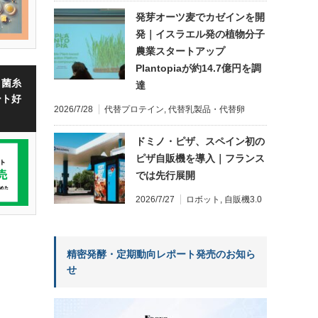
発芽オーツ麦でカゼインを開
発｜イスラエル発の植物分子
農業スタートアップ
Plantopiaが約14.7億円を調
・菌糸
達
ート好
2026/7/28
代替プロテイン
,
代替乳製品・代替卵
ドミノ・ピザ、スペイン初の
ピザ自販機を導入｜フランス
では先行展開
2026/7/27
ロボット
,
自販機3.0
精密発酵・定期動向レポート発売のお知ら
せ