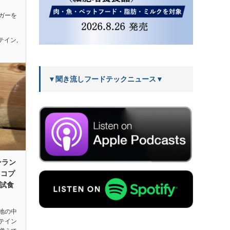
ガーを
テイン
,
▼聞き流しフードテックニュース▼
ンラン
イコプ
を試食
地の中
テイン