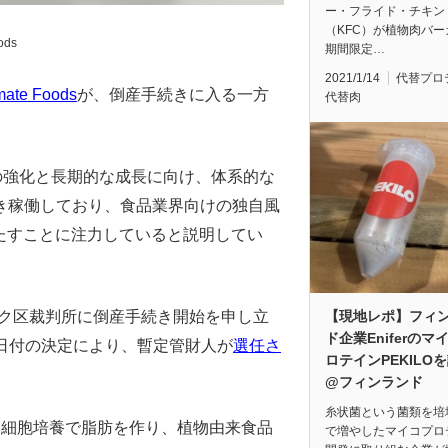
ー・フライド・チキン
（KFC）が植物肉バー
ods
期間限定…
2021/1/14
代替プロ
mate Foods
が、倒産手続きに入る一方
代替肉
の強化と長期的な成長に向け、体系的な
き稼働しており、食品業界向けの独自風
を果たすことに注力していると説明してい
【現地レポ】フィ
テンブルク区裁判所に倒産手続き開始を申し立
ド企業Eniferのマ
月30日付の決定により、暫定管財人が
選任さ
ロテインPEKILO
@フィンランド
糸状菌という菌類を培
胞を用いた細胞培養で脂肪を作り、植物由来食品
で増やしたマイコプロ