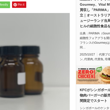
Gourmey、Vital 
feedly
Pin it
買収し「PARIMA
立｜オーストラリ
ュージーランド当
ヒルの細胞性食品
出典：PARIMA（Gour
細胞性フォアグラを開
フランスのGourmey
同…
2025/10/27
代替プ
ン
,
代替肉
,
代替魚
,
培
KFCがシンガポー
物肉バーガーの販
間限定でスタート
シンガポールのケンタ