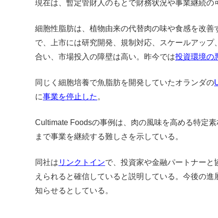
現在は、暫定管財人のもとで財務状況や事業継続の
細胞性脂肪は、植物由来の代替肉の味や食感を改善
で、上市には研究開発、規制対応、スケールアップ
合い、市場投入の障壁は高い。昨今では
投資環境の
同じく細胞培養で魚脂肪を開発していたオランダの
に
事業を停止した
。
Cultimate Foodsの事例は、肉の風味を高め
まで事業を継続する難しさを示している。
同社は
リンクトイン
で、投資家や金融パートナーと
えられると確信していると説明している。今後の進
知らせるとしている。