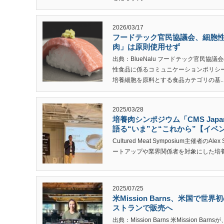
2026/03/17
フードテック官民協議会、細胞
肉」は原則使用せず
出典：BlueNalu フードテック官民協
性食品に係るコミュニケーションポリシー
培養細胞を原料とする食品カテゴリの基..
2025/03/28
培養肉シンポジウム「CMS Ja
語る“いま”と“これから”【イベ
Cultured Meat Symposium主催者のA
ートアップや業界関係者を対象にした培養肉シンポジ
2025/07/25
米Mission Barns、米国
ストランで販売へ
出典：Mission Barns 米Mission