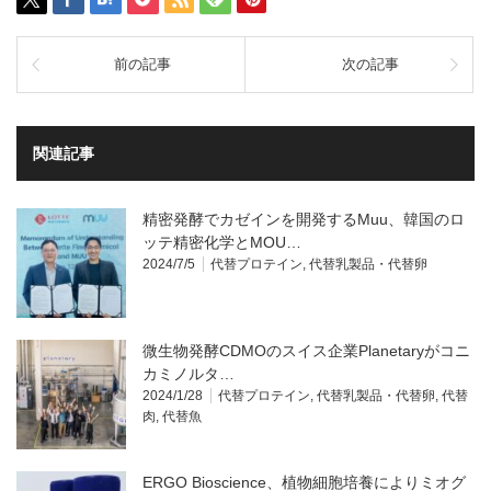
前の記事
次の記事
関連記事
精密発酵でカゼインを開発するMuu、韓国のロ
ッテ精密化学とMOU…
2024/7/5
代替プロテイン
,
代替乳製品・代替卵
微生物発酵CDMOのスイス企業Planetaryがコニ
カミノルタ…
2024/1/28
代替プロテイン
,
代替乳製品・代替卵
,
代替
肉
,
代替魚
ERGO Bioscience、植物細胞培養によりミオグ