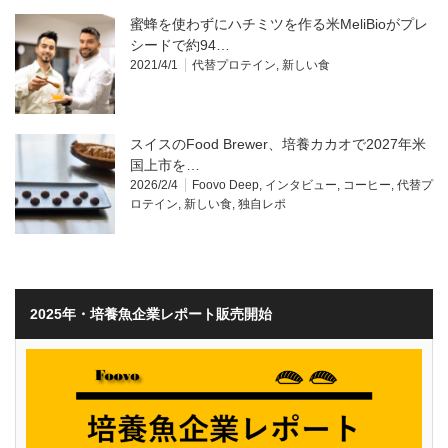
蜜蜂を使わずにハチミツを作る米MeliBioがプレ
シードで約94…
2021/4/1
代替プロテイン
,
新しい食
スイスのFood Brewer、培養カカオで2027年米
国上市を…
2026/2/4
Foovo Deep
,
インタビュー
,
コーヒー
,
代替プ
ロテイン
,
新しい食
,
独自レポ
2025年・培養魚企業レポート販売開始