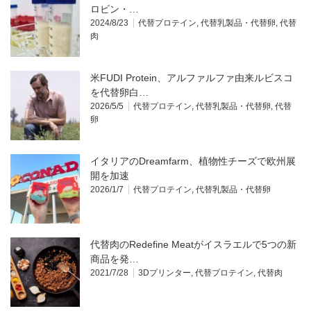
ロビン・…
2024/8/23
代替プロテイン
,
代替乳製品・代替卵
,
代替
肉
米FUDI Protein、アルファルファ由来ルビスコ
を代替卵白…
2026/5/5
代替プロテイン
,
代替乳製品・代替卵
,
代替
卵
イタリアのDreamfarm、植物性チーズで欧州展
開を加速
2026/1/7
代替プロテイン
,
代替乳製品・代替卵
代替肉のRedefine Meatがイスラエルで5つの新
商品を発…
2021/7/28
3Dプリンター
,
代替プロテイン
,
代替肉