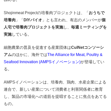
Shojinmeat Projectの培養肉プロジェクトは、「
おうちで
培養肉
」「
DIYバイオ
」とも言われ、有志のメンバーが
個
人宅で培養肉プロジェクトを実施
し、
毎週ミーティングを
実施
している。
細胞農業の普及を促進する産業団体は
CulNetコンソーシ
アム
のほかに、海外では
The Alliance for Meat, Poultry &
Seafood Innovation (AMPSイノベーション)
が登場してい
る。
AMPSイノベーションは、培養肉、鶏肉、水産企業による
連合で、新しい産業について消費者と利害関係者に教育
し、製品の市場化への道筋を提唱することに焦点をあてる
もの。