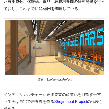
た
有用成分、化粧品、食品、細胞培養肉の研究開発
を行っ
ており、これまでに
11億円を調達
している。
出典：Shojinmeat Project
インテグリカルチャーが細胞農業の産業化を目指す一方、
羽生氏は自宅で培養肉を作る
Shojinmeat Project
の代表も
務める。