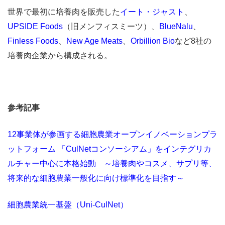
世界で最初に培養肉を販売した
イート・ジャスト
、
UPSIDE Foods
（旧メンフィスミーツ）、
BlueNalu
、
Finless Foods
、
New Age Meats
、
Orbillion Bio
など8社の
培養肉企業から構成される。
参考記事
12事業体が参画する細胞農業オープンイノベーションプラ
ットフォーム 「CulNetコンソーシアム」をインテグリカ
ルチャー中心に本格始動 ～培養肉やコスメ、サプリ等、
将来的な細胞農業一般化に向け標準化を目指す～
細胞農業統一基盤（Uni-CulNet）