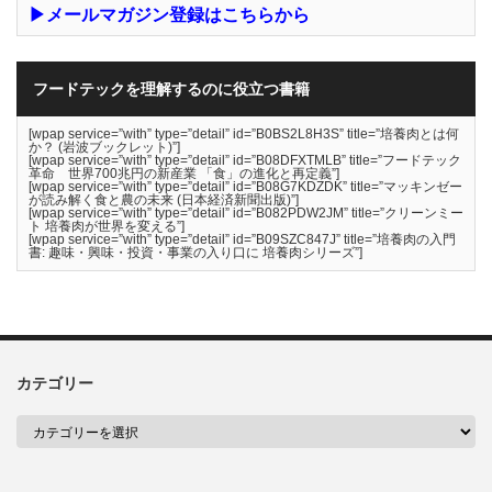
▶メールマガジン登録はこちらから
フードテックを理解するのに役立つ書籍
[wpap service=”with” type=”detail” id=”B0BS2L8H3S” title=”培養肉とは何
か？ (岩波ブックレット)”]
[wpap service=”with” type=”detail” id=”B08DFXTMLB” title=”フードテック
革命 世界700兆円の新産業 「食」の進化と再定義”]
[wpap service=”with” type=”detail” id=”B08G7KDZDK” title=”マッキンゼー
が読み解く食と農の未来 (日本経済新聞出版)”]
[wpap service=”with” type=”detail” id=”B082PDW2JM” title=”クリーンミー
ト 培養肉が世界を変える”]
[wpap service=”with” type=”detail” id=”B09SZC847J” title=”培養肉の入門
書: 趣味・興味・投資・事業の入り口に 培養肉シリーズ”]
カテゴリー