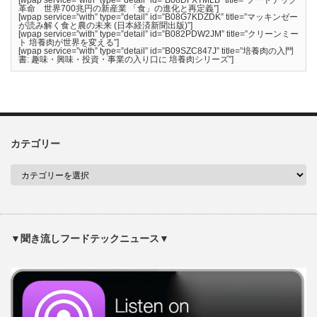
革命 世界700兆円の新産業 「食」の進化と再定義”]
[wpap service=”with” type=”detail” id=”B08G7KDZDK” title=”マッキンゼー
が読み解く食と農の未来 (日本経済新聞出版)”]
[wpap service=”with” type=”detail” id=”B082PDW2JM” title=”クリーンミー
ト 培養肉が世界を変える”]
[wpap service=”with” type=”detail” id=”B09SZC847J” title=”培養肉の入門
書: 趣味・興味・投資・事業の入り口に 培養肉シリーズ”]
カテゴリー
▼聞き流しフードテックニュース▼