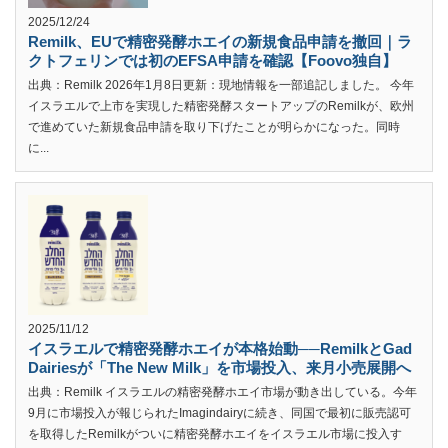
2025/12/24
Remilk、EUで精密発酵ホエイの新規食品申請を撤回｜ラ
クトフェリンでは初のEFSA申請を確認【Foovo独自】
出典：Remilk 2026年1月8日更新：現地情報を一部追記しました。 今年
イスラエルで上市を実現した精密発酵スタートアップのRemilkが、欧州
で進めていた新規食品申請を取り下げたことが明らかになった。同時
に...
2025/11/12
イスラエルで精密発酵ホエイが本格始動──RemilkとGad
Dairiesが「The New Milk」を市場投入、来月小売展開へ
出典：Remilk イスラエルの精密発酵ホエイ市場が動き出している。今年
9月に市場投入が報じられたImagindairyに続き、同国で最初に販売認可
を取得したRemilkがついに精密発酵ホエイをイスラエル市場に投入す