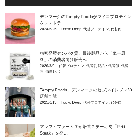
デンマークのTempty Foodsがマイコプロテイン
をレストラ…
2024/6/26
Foovo Deep
,
代替プロテイン
,
代替肉
精密発酵タンパク質、最終製品から「単一原
料」の消費者向け販売へ｜…
2026/3/6
代替プロテイン
,
代替乳製品・代替卵
,
代替
卵
,
独自レポ
Tempty Foods、デンマークのセブンイレブン30
店舗で試…
2025/6/13
Foovo Deep
,
代替プロテイン
,
代替肉
アレフ・ファームズが培養ステーキ肉「Petit
Steak」を発…