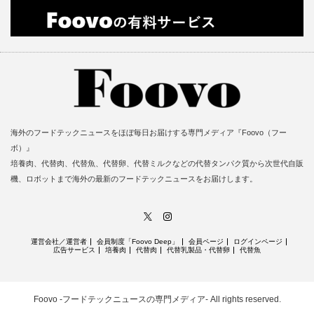
海外のフードテックニュースをほぼ毎日お届けする専門メディア『Foovo（フー
ボ）』
培養肉、代替肉、代替魚、代替卵、代替ミルクなどの代替タンパク質から次世代自販
機、ロボットまで海外の最新のフードテックニュースをお届けします。
X
Instagram
運営会社／運営者
会員制度「Foovo Deep」
会員ページ
ログインページ
広告サービス
培養肉
代替肉
代替乳製品・代替卵
代替魚
Foovo -フードテックニュースの専門メディア-
All rights reserved.