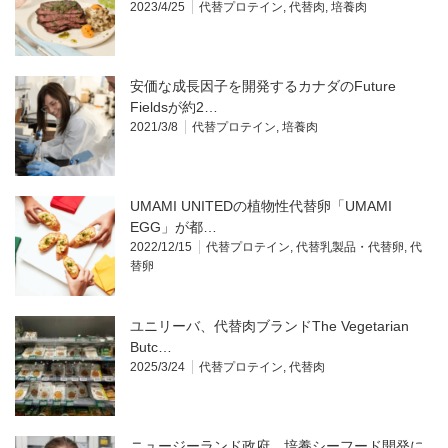
2023/4/25
代替プロテイン
,
代替肉
,
培養肉
安価な成長因子を開発するカナダのFuture
Fieldsが約2…
2021/3/8
代替プロテイン
,
培養肉
UMAMI UNITEDの植物性代替卵「UMAMI
EGG」が都…
2022/12/15
代替プロテイン
,
代替乳製品・代替卵
,
代
替卵
ユニリーバ、代替肉ブランドThe Vegetarian
Butc…
2025/3/24
代替プロテイン
,
代替肉
ニュージーランド政府、培養シーフード開発に