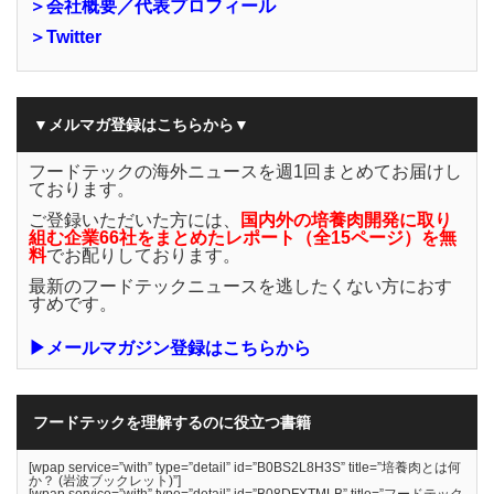
＞会社概要／代表プロフィール
＞Twitter
▼メルマガ登録はこちらから▼
フードテックの海外ニュースを週1回まとめてお届けし
ております。
ご登録いただいた方には、
国内外の培養肉開発に取り
組む企業66社をまとめたレポート（全15ページ）を無
料
でお配りしております。
最新のフードテックニュースを逃したくない方におす
すめです。
▶メールマガジン登録はこちらから
フードテックを理解するのに役立つ書籍
[wpap service=”with” type=”detail” id=”B0BS2L8H3S” title=”培養肉とは何
か？ (岩波ブックレット)”]
[wpap service=”with” type=”detail” id=”B08DFXTMLB” title=”フードテック