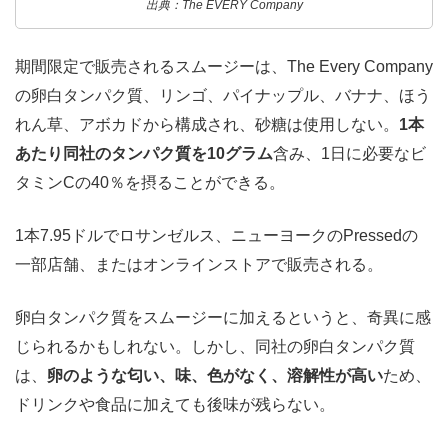
出典：The EVERY Company
期間限定で販売されるスムージーは、The Every Company
の卵白タンパク質、リンゴ、パイナップル、バナナ、ほう
れん草、アボカドから構成され、砂糖は使用しない。
1本
あたり同社のタンパク質を10グラム
含み、1日に必要なビ
タミンCの40％を摂ることができる。
1本7.95ドルでロサンゼルス、ニューヨークのPressedの
一部店舗、またはオンラインストアで販売される。
卵白タンパク質をスムージーに加えるというと、奇異に感
じられるかもしれない。しかし、同社の卵白タンパク質
は、
卵のような匂い、味、色がなく、溶解性が高い
ため、
ドリンクや食品に加えても後味が残らない。